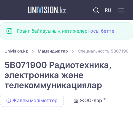
RU
Грант байқауының нәтижелері
осы бетте
Univision.kz
Мамандықтар
Специальность 5B071900 
5B071900 Радиотехника,
электроника және
телекоммуникациялар
11
Жалпы мәліметтер
ЖОО-лар