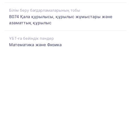
Білім беру бағдарламаларының тобы
B074 Қала құрылысы, құрылыс жұмыстары және
азаматтық құрылыс
ҰБТ-ға бейіндік пәндер
Математика және Физика