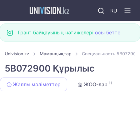
RU
Грант байқауының нәтижелері
осы бетте
Univision.kz
Мамандықтар
Специальность 5B072900
5B072900 Құрылыс
11
Жалпы мәліметтер
ЖОО-лар