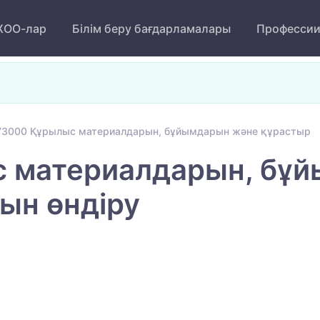
ОО-лар
Білім беру бағдарламалары
Професси
73000 Құрылыс материалдарын, бұйымдарын және құрастыр
 материалдарын, бұ
ын өндіру