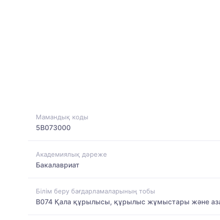
Мамандық коды
5B073000
Академиялық дәреже
Бакалавриат
Білім беру бағдарламаларының тобы
B074 Қала құрылысы, құрылыс жұмыстары және а