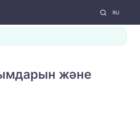
и
RU
йымдарын және