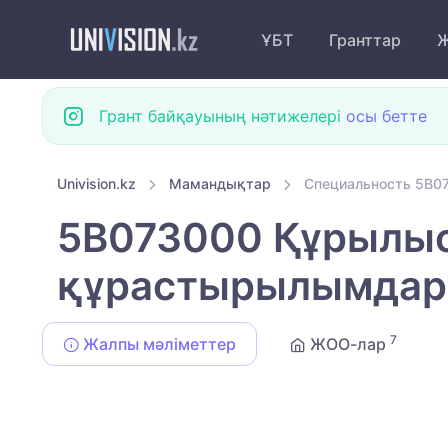
ҰБТ
Гранттар
Ж
Грант байқауының нәтижелері
осы бетте
Univision.kz
Мамандықтар
Специальность 5B0
5B073000 Құрылыс
құрастырылымдар
7
Жалпы мәліметтер
ЖОО-лар