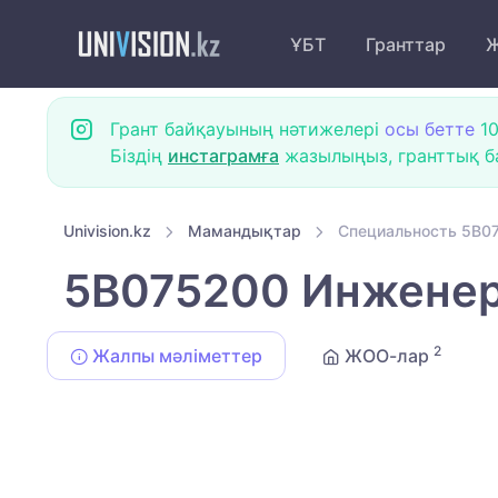
ҰБТ
Гранттар
Ж
Грант байқауының нәтижелері
осы бетте
10
Біздің
инстаграмға
жазылыңыз, гранттық ба
Univision.kz
Мамандықтар
Специальность 5B07
5B075200 Инженер
2
Жалпы мәліметтер
ЖОО-лар