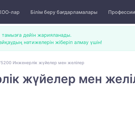
ОО-лар
Білім беру бағдарламалары
Професси
 тамызға дейін жарияланады.
йқаудың нәтижелерін жіберіп алмау үшін!
5200 Инженерлік жүйелер мен желілер
лік жүйелер мен желі