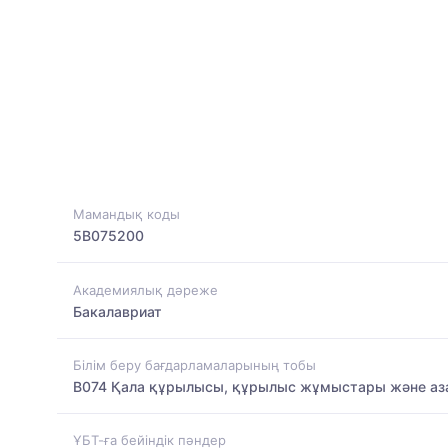
Мамандық коды
5B075200
Академиялық дәреже
Бакалавриат
Білім беру бағдарламаларының тобы
B074 Қала құрылысы, құрылыс жұмыстары және а
ҰБТ-ға бейіндік пәндер