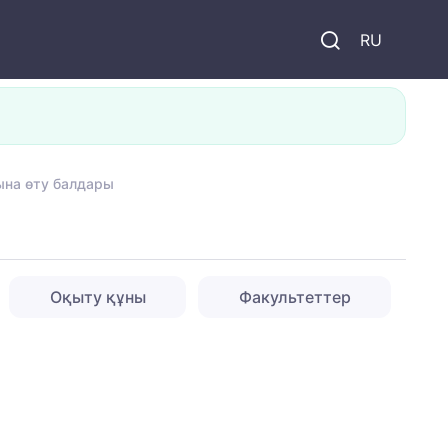
и
RU
ына өту балдары
Оқыту құны
Факультеттер