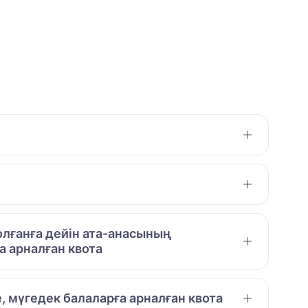
лғанға дейін ата-анасының
 арналған квота
е, мүгедек балаларға арналған квота