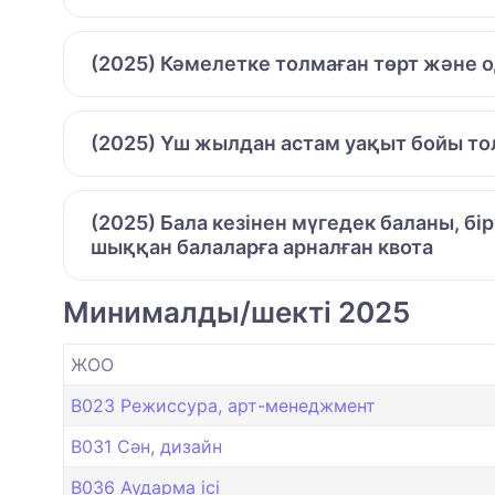
(2025) Кәмелетке толмаған төрт және 
(2025) Үш жылдан астам уақыт бойы то
(2025) Бала кезінен мүгедек баланы, бі
шыққан балаларға арналған квота
Минималды/шекті 2025
ЖОО
B023 Режиссура, арт-менеджмент
B031 Сән, дизайн
B036 Аударма ісі