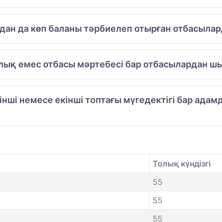
одан да көп баланы тәрбиелеп отырған отбасылар
лық емес отбасы мәртебесі бар отбасылардан шы
рінші немесе екінші топтағы мүгедектігі бар ад
Толық күндізгі
55
55
55