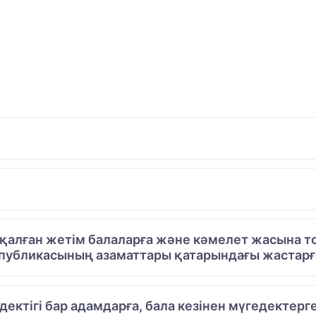
алған жетім балаларға және кәмелет жасына то
публикасының азаматтары қатарындағы жастарға
едектігі бар адамдарға, бала кезінен мүгедектерг