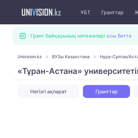
ҰБТ
Гранттар
Ж
Грант байқауының нәтижелері
осы бетте
Univision.kz
ВУЗы Казахстана
Нұра-Сұлтан/Аст
«Тұран-Астана» университеті
Негізгі ақпарат
Гранттар