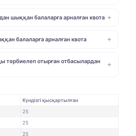
дан шыққан балаларға арналған квота
ққан балаларға арналған квота
амды тәрбиелеп отырған отбасылардан
Күндізгі қысқартылған
25
25
25