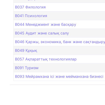
B037 Филология
B041 Психология
B044 Менеджмент және басқару
B045 Аудит және салық салу
B046 Қаржы, экономика, банк және сақтандыру 
B049 Құқық
B057 Ақпараттық технологиялар
B091 Туризм
B093 Мейрамхана ісі және мейманхана бизнесі