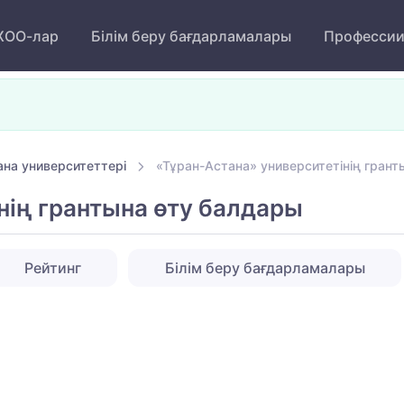
ОО-лар
Білім беру бағдарламалары
Професси
ана университеттері
«Тұран-Астана» университетінің грант
нің грантына өту балдары
Рейтинг
Білім беру бағдарламалары