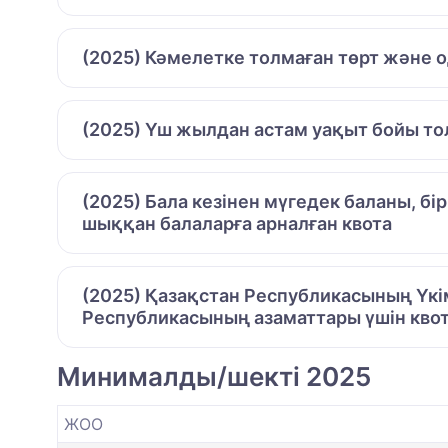
(2025) Кәмелетке толмаған төрт және 
(2025) Үш жылдан астам уақыт бойы то
(2025) Бала кезінен мүгедек баланы, бі
шыққан балаларға арналған квота
(2025) Қазақстан Республикасының Үкі
Республикасының азаматтары үшін кво
Минималды/шекті 2025
ЖОО