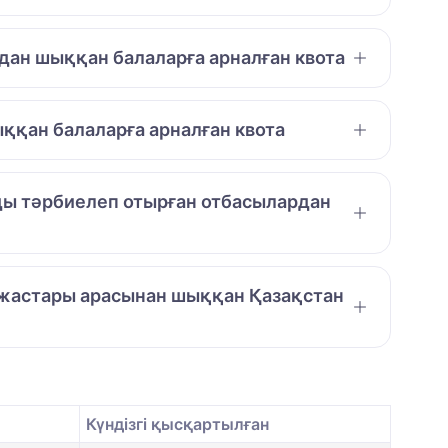
дан шыққан балаларға арналған квота
ққан балаларға арналған квота
амды тәрбиелеп отырған отбасылардан
л жастары арасынан шыққан Қазақстан
Күндізгі қысқартылған