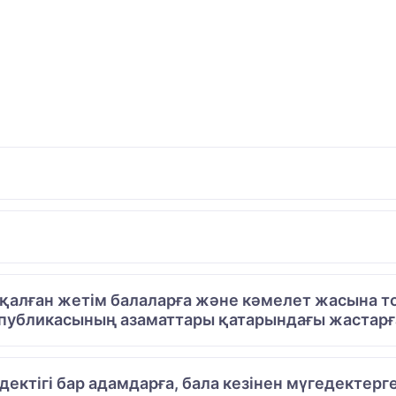
алған жетім балаларға және кәмелет жасына то
публикасының азаматтары қатарындағы жастарға
едектігі бар адамдарға, бала кезінен мүгедектерг