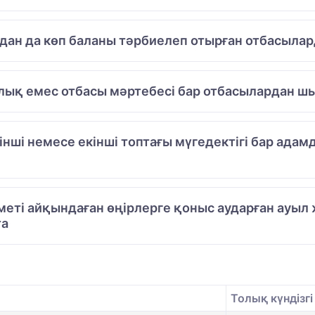
одан да көп баланы тәрбиелеп отырған отбасылар
лық емес отбасы мәртебесі бар отбасылардан шы
рінші немесе екінші топтағы мүгедектігі бар ад
меті айқындаған өңірлерге қоныс аударған ауы
та
Толық күндізгі