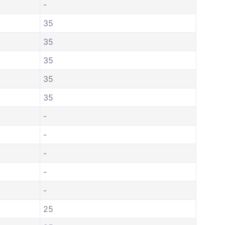
-
35
35
35
35
35
-
-
-
-
-
25