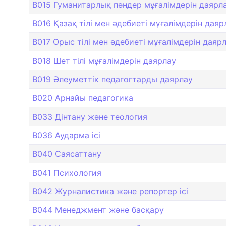
B015 Гуманитарлық пәндер мұғалімдерін даярл
B016 Қазақ тілі мен әдебиеті мұғалімдерін даяр
B017 Орыс тілі мен әдебиеті мұғалімдерін даяр
B018 Шет тілі мұғалімдерін даярлау
B019 Әлеуметтік педагогтарды даярлау
B020 Арнайы педагогика
B033 Дінтану және теология
B036 Аударма ісі
B040 Саясаттану
B041 Психология
B042 Журналистика және репортер ісі
B044 Менеджмент және басқару