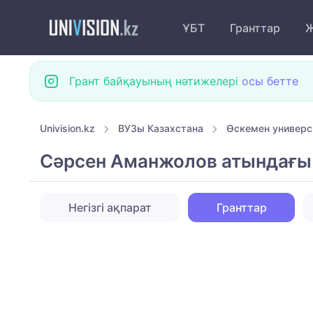
ҰБТ
Гранттар
Ж
Грант байқауының нәтижелері
осы бетте
Univision.kz
ВУЗы Казахстана
Өскемен универс
Сәрсен Аманжолов атындағы 
Негізгі ақпарат
Гранттар