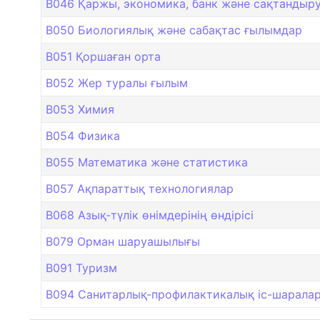
B046 Қаржы, экономика, банк және сақтандыру 
B050 Биологиялық және сабақтас ғылымдар
B051 Қоршаған орта
B052 Жер туралы ғылым
B053 Химия
B054 Физика
B055 Математика және статистика
B057 Ақпараттық технологиялар
B068 Азық-түлік өнімдерінің өндірісі
B079 Орман шаруашылығы
B091 Туризм
B094 Санитарлық-профилактикалық іс-шарала