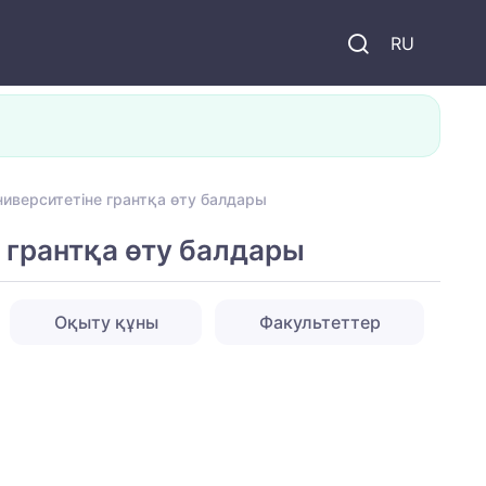
и
RU
иверситетіне грантқа өту балдары
 грантқа өту балдары
Оқыту құны
Факультеттер