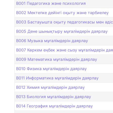
B001 Педагогика және психология
B002 Мектепке дейінгі оқыту және тәрбиелеу
B003 Бастауышта оқыту педагогикасы мен әдіс
B005 Дене шынықтыру мұғалімдерін даярлау
B006 Музыка мұғалімдерін даярлау
B007 Көркем еңбек және сызу мұғалімдерін да
B009 Математика мұғалімдерін даярлау
B010 Физика мұғалімдерін даярлау
B011 Информатика мұғалімдерін даярлау
B012 Химия мұғалімдерін даярлау
B013 Биология мұғалімдерін даярлау
B014 География мұғалімдерін даярлау