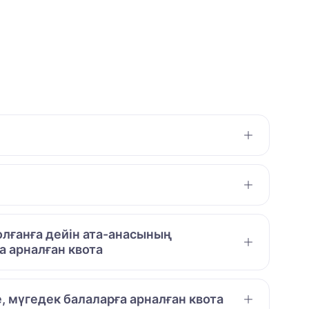
лғанға дейін ата-анасының
 арналған квота
е, мүгедек балаларға арналған квота