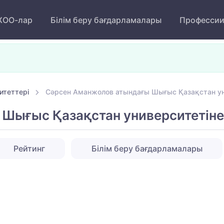
ОО-лар
Білім беру бағдарламалары
Професси
итеттері
Сәрсен Аманжолов атындағы Шығыс Қазақстан ун
Шығыс Қазақстан университетіне
Рейтинг
Білім беру бағдарламалары