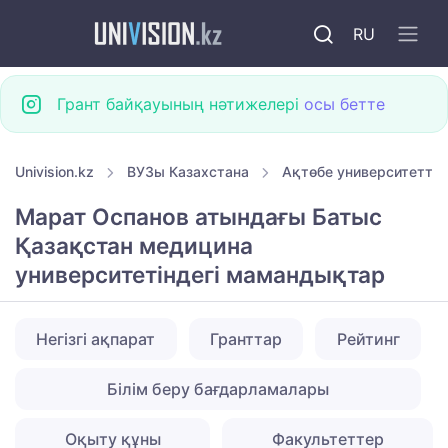
RU
Грант байқауының нәтижелері
осы бетте
Univision.kz
ВУЗы Казахстана
Ақтөбе университеттер
Марат Оспанов атындағы Батыс
Қазақстан медицина
университетіндегі мамандықтар
Негізгі ақпарат
Гранттар
Рейтинг
Білім беру бағдарламалары
Оқыту құны
Факультеттер