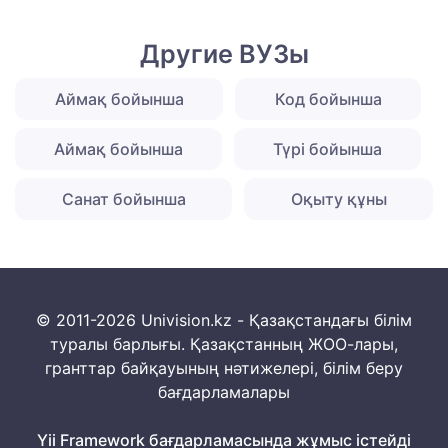
Другие ВУЗы
Аймақ бойынша
Код бойынша
Аймақ бойынша
Түрі бойынша
Санат бойынша
Оқыту құны
© 2011-2026 Univision.kz - Қазақстандағы білім
туралы барлығы. Қазақстанның ЖОО-лары,
гранттар байқауының нәтижелері, білім беру
бағдарламалары
Yii Framework бағдарламасында жұмыс істейді