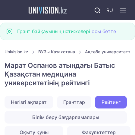
RU
Грант байқауының нәтижелері
осы бетте
Univision.kz
ВУЗы Казахстана
Ақтөбе университеттер
Марат Оспанов атындағы Батыс
Қазақстан медицина
университетінің рейтингі
Негізгі ақпарат
Гранттар
Рейтинг
Білім беру бағдарламалары
Оқыту құны
Факультеттер