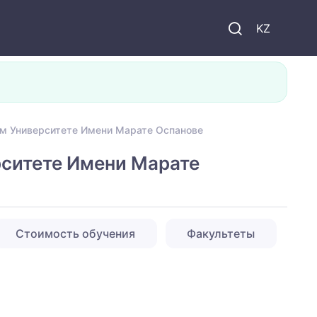
KZ
м Университете Имени Марате Оспанове
ситете Имени Марате
Стоимость обучения
Факультеты