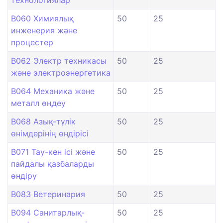
технологиялар
B060 Химиялық
50
25
инженерия және
процестер
B062 Электр техникасы
50
25
және электроэнергетика
B064 Механика және
50
25
металл өңдеу
B068 Азық-түлік
50
25
өнімдерінің өндірісі
B071 Тау-кен ісі және
50
25
пайдалы қазбаларды
өндіру
B083 Ветеринария
50
25
B094 Санитарлық-
50
25