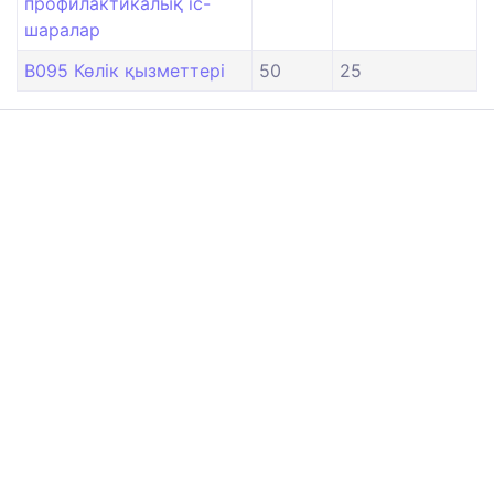
профилактикалық іс-
шаралар
B095 Көлік қызметтері
50
25