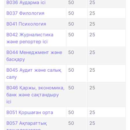
B036 Аударма ісі
50
25
B037 Филология
50
25
B041 Психология
50
25
B042 Журналистика
50
25
және репортер ісі
B044 Менеджмент және
50
25
басқару
B045 Аудит және салық
50
25
салу
B046 Қаржы, экономика,
50
25
банк және сақтандыру
ісі
B051 Қоршаған орта
50
25
B057 Ақпараттық
50
25