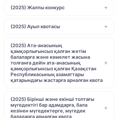
(2025) Жалпы конкурс
(2025) Ауыл квотасы
(2025) Ата-анасының
қамқорлығынсыз қалған жетім
балаларға және кәмелет жасына
толғанға дейін ата-анасының
қамқорлығынсыз қалған Қазақстан
Республикасының азаматтары
қатарындағы жастарға арналған квота
(2025) Бірінші және екінші топтағы
мүгедектігі бар адамдарға, бала
кезінен мүгедектерге, мүгедек
балаларға арналған квота