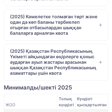
(2025) Кәмелетке толмаған төрт және
одан да көп баланы тәрбиелеп
отырған отбасылардан шыққан
балаларға арналған квота
(2025) Қазақстан Республикасының
Үкіметі айқындаған өңірлерге қоныс
аударған ауыл жастары арасынан
шыққан Қазақстан Республикасының
азаматтары үшін квота
Минималды/шекті 2025
Толық
Күндізгі
ЖОО
күндізгі
қысқартылған