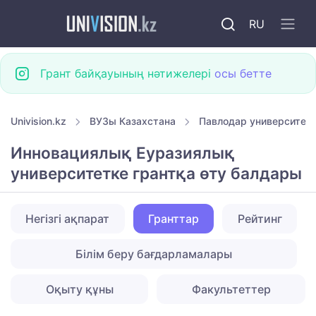
RU
Грант байқауының нәтижелері
осы бетте
Univision.kz
ВУЗы Казахстана
Павлодар университетт
Инновациялық Еуразиялық
университетке грантқа өту балдары
Негізгі ақпарат
Гранттар
Рейтинг
Білім беру бағдарламалары
Оқыту құны
Факультеттер