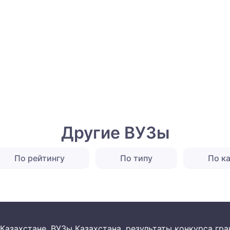
Другие ВУЗы
По рейтингу
По типу
По к
 в Казахстане. ВУЗы Казахстана, результаты конкурса г