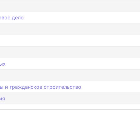
овое дело
мых
ты и гражданское строительство
ия