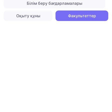
Білім беру бағдарламалары
Оқыту құны
Факультеттер