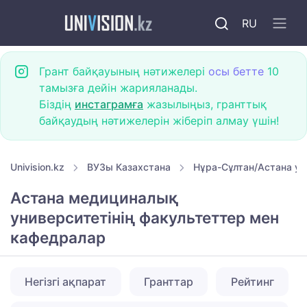
RU
Грант байқауының нәтижелері
осы бетте
10
тамызға дейін жарияланады.
Біздің
инстаграмға
жазылыңыз, гранттық
байқаудың нәтижелерін жіберіп алмау үшін!
Univision.kz
ВУЗы Казахстана
Нұра-Сұлтан/Астана ун
Астана медициналық
университетінің факультеттер мен
кафедралар
Негізгі ақпарат
Гранттар
Рейтинг