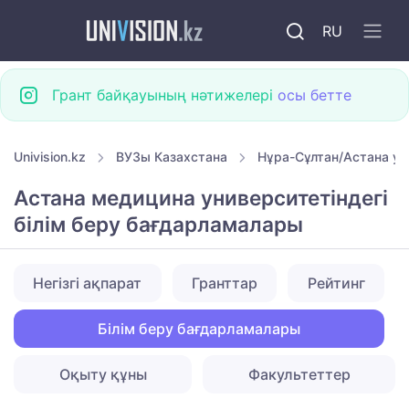
RU
Грант байқауының нәтижелері
осы бетте
Univision.kz
ВУЗы Казахстана
Нұра-Сұлтан/Астана ун
Астана медицина университетіндегі
білім беру бағдарламалары
Негізгі ақпарат
Гранттар
Рейтинг
Білім беру бағдарламалары
Оқыту құны
Факультеттер