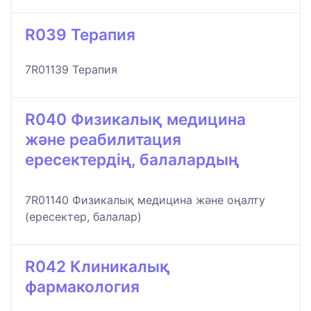
R039 Терапия
7R01139 Терапия
R040 Физикалық медицина
және реабилитация
ересектердің, балалардың
7R01140 Физикалық медицина және оңалту
(ересектер, балалар)
R042 Клиникалық
фармакология