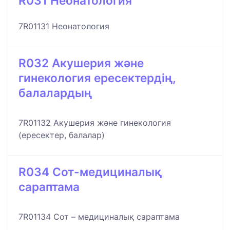
R031 Неонатология
7R01131 Неонатология
R032 Акушерия және
гинекология ересектердің,
балалардың
7R01132 Акушерия және гинекология
(ересектер, балалар)
R034 Сот-медициналық
сараптама
7R01134 Сот – медициналық сараптама