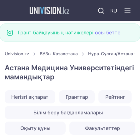
RU
Грант байқауының нәтижелері
осы бетте
Univision.kz
ВУЗы Казахстана
Нұра-Сұлтан/Астана ун
Астана Медицина Университетіндегі
мамандықтар
Негізгі ақпарат
Гранттар
Рейтинг
Білім беру бағдарламалары
Оқыту құны
Факультеттер