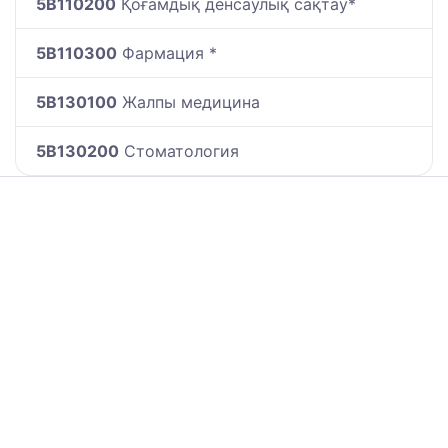
5B110200
Қоғамдық денсаулық сақтау*
5B110300
Фармация *
5B130100
Жалпы медицина
5B130200
Стоматология