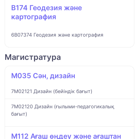
B174 Геодезия және
картография
6B07374 Геодезия және картография
Магистратура
M035 Сән, дизайн
7M02121 Дизайн (бейіндік бағыт)
7M02120 Дизайн (ғылыми-педагогикалық
бағыт)
M112 Ағаш өңдеу және ағаштан