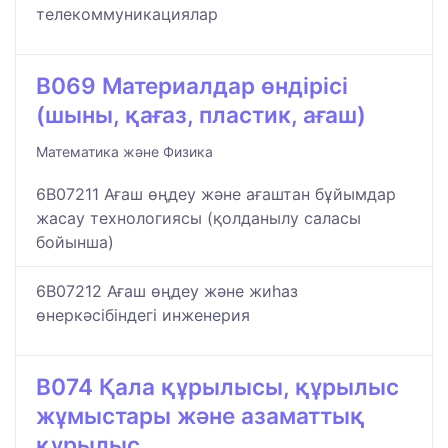
телекоммуникациялар
B069 Материалдар өндірісі
(шыны, қағаз, пластик, ағаш)
Математика және Физика
6B07211 Ағаш өңдеу және ағаштан бұйымдар
жасау технологиясы (қолданылу саласы
бойынша)
6B07212 Ағаш өңдеу және жиһаз
өнеркәсібіндегі инженерия
B074 Қала құрылысы, құрылыс
жұмыстары және азаматтық
құрылыс