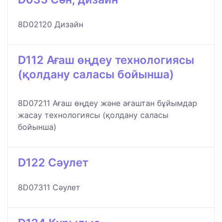
8D02120 Дизайн
D112 Ағаш өңдеу технологиясы
(қолдану саласы бойынша)
8D07211 Ағаш өңдеу және ағаштан бұйымдар
жасау технологиясы (қолдану саласы
бойынша)
D122 Сәулет
8D07311 Сәулет