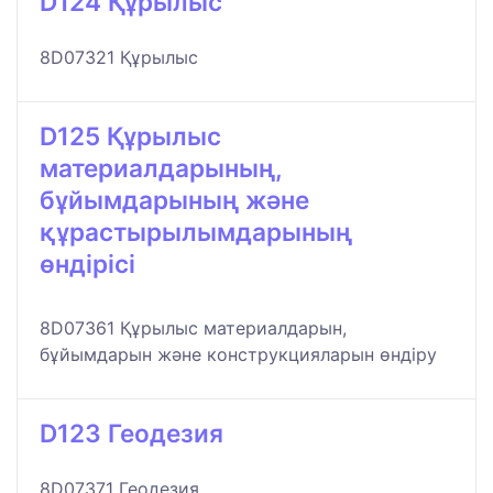
D124 Құрылыс
8D07321 Құрылыс
D125 Құрылыс
материалдарының,
бұйымдарының және
құрастырылымдарының
өндірісі
8D07361 Құрылыс материалдарын,
бұйымдарын және конструкцияларын өндіру
D123 Геодезия
8D07371 Геодезия