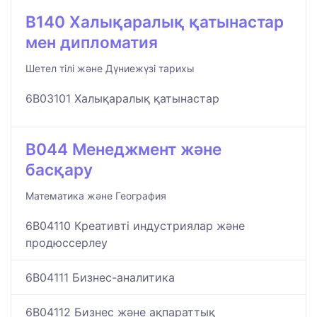
B140 Халықаралық қатынастар
мен дипломатия
Шетел тілі және Дүниежүзі тарихы
6B03101 Халықаралық қатынастар
B044 Менеджмент және
басқару
Математика және География
6B04110 Креативті индустриялар және
продюссерлеу
6B04111 Бизнес-аналитика
6B04112 Бизнес және ақпараттық