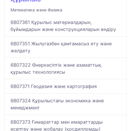
Математика және Физика
6B07361 Құрылыс материалдарын,
бұйымдарын және конструкцияларын өндіру
6B07351 Жылугазбен қамтамасыз ету және
желдету
6B07322 Өнеркәсiптiк және азаматтық
құрылыс технологиясы
6B07371 Геодезия және картография
6B07324 Құрылыстағы экономика және
менеджмент
6B07373 Ғимараттар мен имараттарды
есептеу және жобалау (қосдипломды)