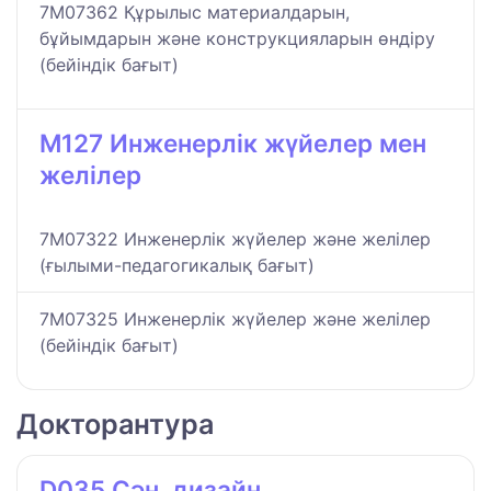
7M07362 Құрылыс материалдарын,
бұйымдарын және конструкцияларын өндіру
(бейіндік бағыт)
M127 Инженерлік жүйелер мен
желілер
7M07322 Инженерлік жүйелер және желілер
(ғылыми-педагогикалық бағыт)
7M07325 Инженерлік жүйелер және желілер
(бейіндік бағыт)
Докторантура
D035 Сән, дизайн