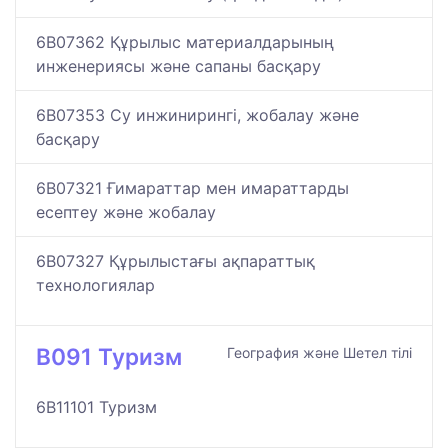
6B07362 Құрылыс материалдарының
инженериясы және сапаны басқару
6B07353 Су инжинирингі, жобалау және
басқару
6B07321 Ғимараттар мен имараттарды
есептеу және жобалау
6B07327 Құрылыстағы ақпараттық
технологиялар
B091 Туризм
География және Шетел тілі
6B11101 Туризм