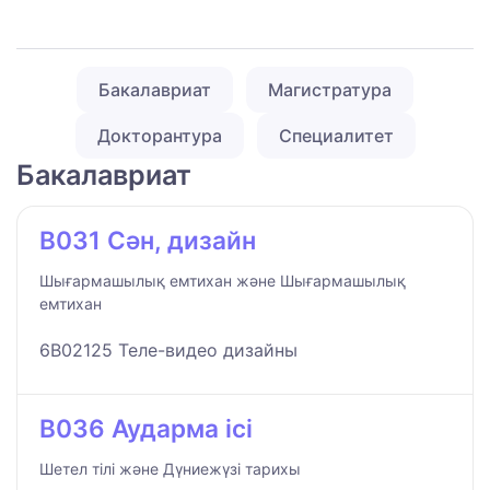
Бакалавриат
Магистратура
Докторантура
Специалитет
Бакалавриат
B031 Сән, дизайн
Шығармашылық емтихан және Шығармашылық
емтихан
6B02125 Теле-видео дизайны
B036 Аударма ісі
Шетел тілі және Дүниежүзі тарихы