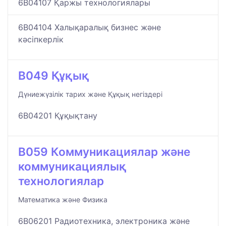
6B04107 Қаржы технологиялары
6B04104 Халықаралық бизнес және
кәсіпкерлік
B049 Құқық
Дүниежүзілік тарих және Құқық негіздері
6B04201 Құқықтану
B059 Коммуникациялар және
коммуникациялық
технологиялар
Математика және Физика
6B06201 Радиотехника, электроника және