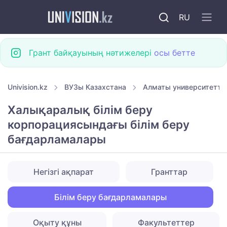
RU
Грант байқауының нәтижелері
осы бетте
Univision.kz
ВУЗы Казахстана
Алматы университетте
Халықаралық білім беру
корпорациясындағы білім беру
бағдарламалары
Негізгі ақпарат
Гранттар
Білім беру бағдарламалары
Оқыту құны
Факультеттер