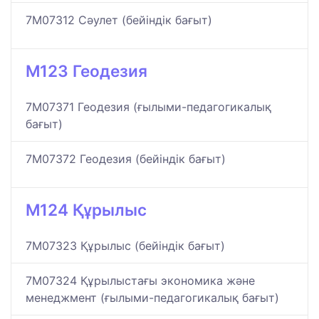
7M07312 Сәулет (бейіндік бағыт)
M123 Геодезия
7M07371 Геодезия (ғылыми-педагогикалық
бағыт)
7M07372 Геодезия (бейіндік бағыт)
M124 Құрылыс
7M07323 Құрылыс (бейіндік бағыт)
7M07324 Құрылыстағы экономика және
менеджмент (ғылыми-педагогикалық бағыт)