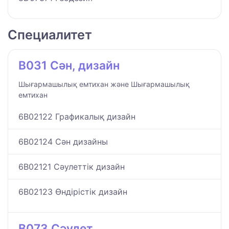
Специалитет
B031 Сән, дизайн
Шығармашылық емтихан және Шығармашылық
емтихан
6B02122 Графикалық дизайн
6B02124 Сән дизайны
6B02121 Сәулеттік дизайн
6B02123 Өндірістік дизайн
B073 Сәулет