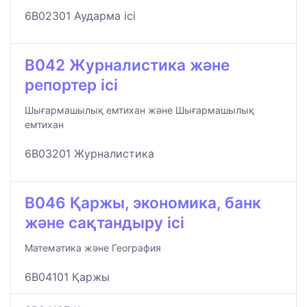
6B02301 Аударма ісі
B042 Журналистика және
репортер ісі
Шығармашылық емтихан және Шығармашылық
емтихан
6B03201 Журналистика
B046 Қаржы, экономика, банк
және сақтандыру ісі
Математика және География
6B04101 Қаржы