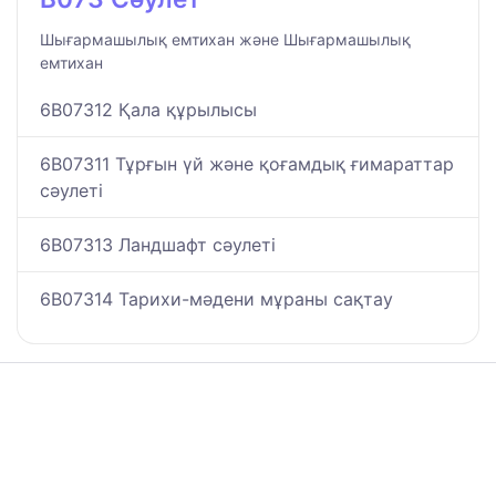
Шығармашылық емтихан және Шығармашылық
емтихан
6B07312 Қала құрылысы
6B07311 Тұрғын үй және қоғамдық ғимараттар
сәулеті
6B07313 Ландшафт сәулетi
6B07314 Тарихи-мәдени мұраны сақтау