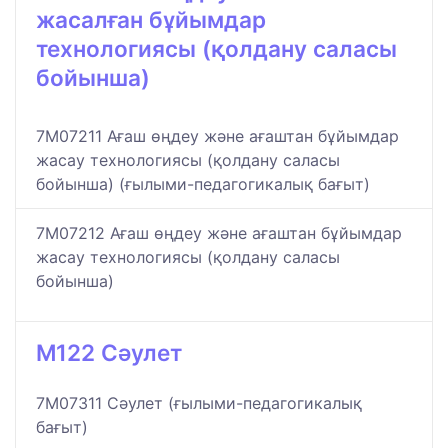
жасалған бұйымдар
технологиясы (қолдану саласы
бойынша)
7M07211 Ағаш өңдеу және ағаштан бұйымдар
жасау технологиясы (қолдану саласы
бойынша) (ғылыми-педагогикалық бағыт)
7M07212 Ағаш өңдеу және ағаштан бұйымдар
жасау технологиясы (қолдану саласы
бойынша)
M122 Сәулет
7M07311 Сәулет (ғылыми-педагогикалық
бағыт)