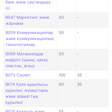
банк және сақтандыру
ісі
B047 Маркетинг және
50
-
жарнама
B059 Коммуникациялар
50
-
және коммуникациялық
технологиялар
B069 Материалдар
50
-
өндірісі (шыны, қағаз,
пластик, ағаш)
B073 Сәулет
100
35
B074 Қала құрылысы,
60
30
құрылыс жұмыстары
және азаматтық
құрылыс
B075 Кадастр және
55
-