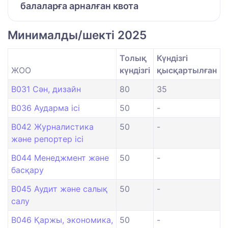
балаларға арналған квота
Минималды/шекті 2025
Толық
Күндізгі
ЖОО
күндізгі
қысқартылған
B031 Сән, дизайн
80
35
B036 Аударма ісі
50
-
B042 Журналистика
50
-
және репортер ісі
B044 Менеджмент және
50
-
басқару
B045 Аудит және салық
50
-
салу
B046 Қаржы, экономика,
50
-