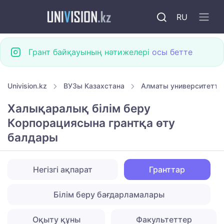
RU
Грант байқауының нәтижелері
осы бетте
Univision.kz
ВУЗы Казахстана
Алматы университетте
Халықаралық білім беру
Корпорациясына грантқа өту
балдары
Негізгі ақпарат
Гранттар
Білім беру бағдарламалары
Оқыту құны
Факультеттер