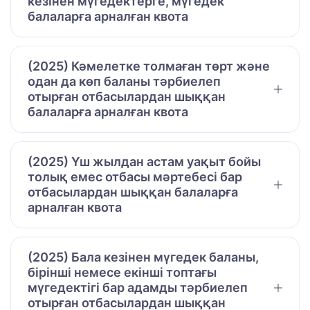
кезінен мүгедектерге, мүгедек
балаларға арналған квота
(2025) Кәмелетке толмаған төрт және
одан да көп баланы тәрбиелеп
отырған отбасылардан шыққан
балаларға арналған квота
(2025) Үш жылдан астам уақыт бойы
толық емес отбасы мәртебесі бар
отбасылардан шыққан балаларға
арналған квота
(2025) Бала кезінен мүгедек баланы,
бірінші немесе екінші топтағы
мүгедектігі бар адамды тәрбиелеп
отырған отбасылардан шыққан