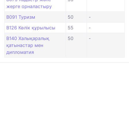
жерге орналастыру
B091 Туризм
50
-
B126 Көлік құрылысы
55
-
B140 Халықаралық
50
-
қатынастар мен
дипломатия