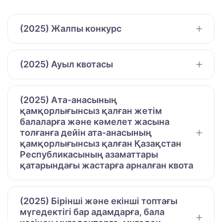
(2025) Жалпы конкурс
(2025) Ауыл квотасы
(2025) Ата-анасының
қамқорлығынсыз қалған жетім
балаларға және кәмелет жасына
толғанға дейін ата-анасының
қамқорлығынсыз қалған Қазақстан
Республикасының азаматтары
қатарындағы жастарға арналған квота
(2025) Бірінші және екінші топтағы
мүгедектігі бар адамдарға, бала