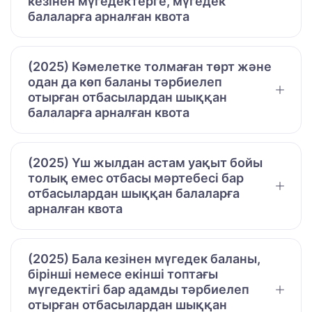
кезінен мүгедектерге, мүгедек
балаларға арналған квота
(2025) Кәмелетке толмаған төрт және
одан да көп баланы тәрбиелеп
отырған отбасылардан шыққан
балаларға арналған квота
(2025) Үш жылдан астам уақыт бойы
толық емес отбасы мәртебесі бар
отбасылардан шыққан балаларға
арналған квота
(2025) Бала кезінен мүгедек баланы,
бірінші немесе екінші топтағы
мүгедектігі бар адамды тәрбиелеп
отырған отбасылардан шыққан