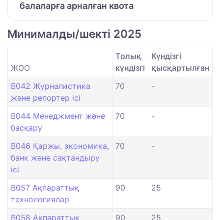
балаларға арналған квота
Минималды/шекті 2025
Толық
Күндізгі
ЖОО
күндізгі
қысқартылған
B042 Журналистика
70
-
және репортер ісі
B044 Менеджмент және
70
-
басқару
B046 Қаржы, экономика,
70
-
банк және сақтандыру
ісі
B057 Ақпараттық
90
25
технологиялар
B058 Ақпараттық
90
25