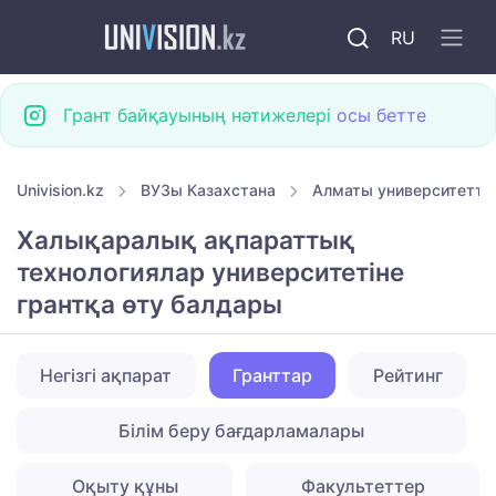
RU
Грант байқауының нәтижелері
осы бетте
Univision.kz
ВУЗы Казахстана
Алматы университетте
Халықаралық ақпараттық
технологиялар университетіне
грантқа өту балдары
Негізгі ақпарат
Гранттар
Рейтинг
Білім беру бағдарламалары
Оқыту құны
Факультеттер