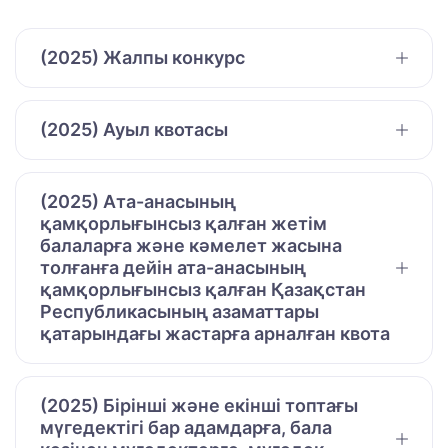
(2025) Жалпы конкурс
(2025) Ауыл квотасы
(2025) Ата-анасының
қамқорлығынсыз қалған жетім
балаларға және кәмелет жасына
толғанға дейін ата-анасының
қамқорлығынсыз қалған Қазақстан
Республикасының азаматтары
қатарындағы жастарға арналған квота
(2025) Бірінші және екінші топтағы
мүгедектігі бар адамдарға, бала