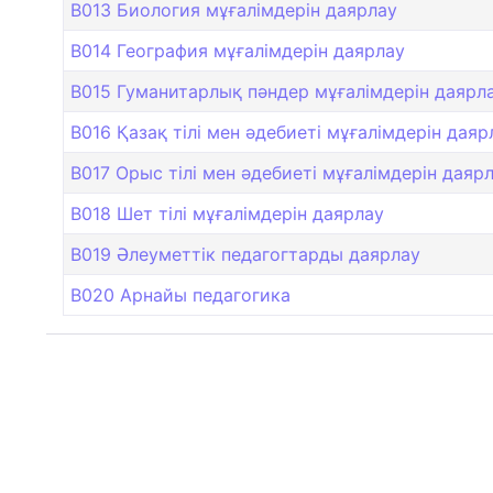
B013 Биология мұғалімдерін даярлау
B014 География мұғалімдерін даярлау
B015 Гуманитарлық пәндер мұғалімдерін даярл
B016 Қазақ тілі мен әдебиеті мұғалімдерін даяр
B017 Орыс тілі мен әдебиеті мұғалімдерін даяр
B018 Шет тілі мұғалімдерін даярлау
B019 Әлеуметтік педагогтарды даярлау
B020 Арнайы педагогика