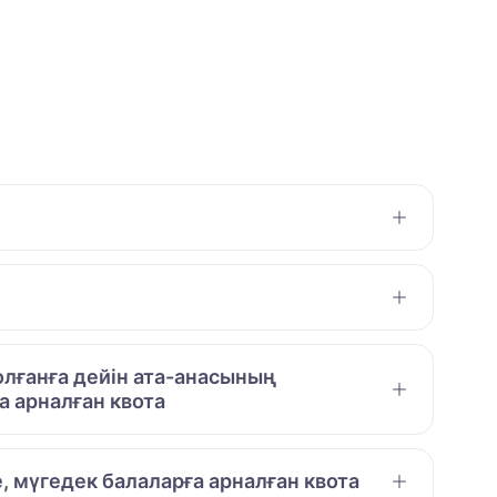
лғанға дейін ата-анасының
 арналған квота
е, мүгедек балаларға арналған квота