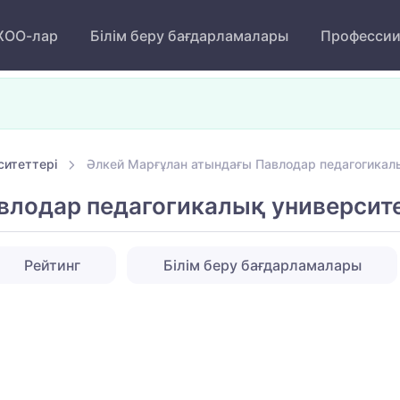
ОО-лар
Білім беру бағдарламалары
Професси
ситеттері
Әлкей Марғұлан атындағы Павлодар педагогикалы
влодар педагогикалық университе
Рейтинг
Білім беру бағдарламалары