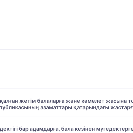
алған жетім балаларға және кәмелет жасына то
публикасының азаматтары қатарындағы жастарға
едектігі бар адамдарға, бала кезінен мүгедектерг