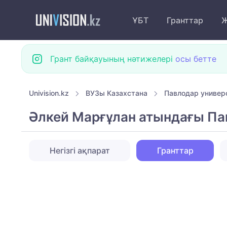
ҰБТ
Гранттар
Ж
Грант байқауының нәтижелері
осы бетте
Univision.kz
ВУЗы Казахстана
Павлодар универ
Әлкей Марғұлан атындағы Па
Негізгі ақпарат
Гранттар