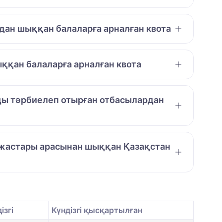
дан шыққан балаларға арналған квота
ққан балаларға арналған квота
амды тәрбиелеп отырған отбасылардан
л жастары арасынан шыққан Қазақстан
ізгі
Күндізгі қысқартылған