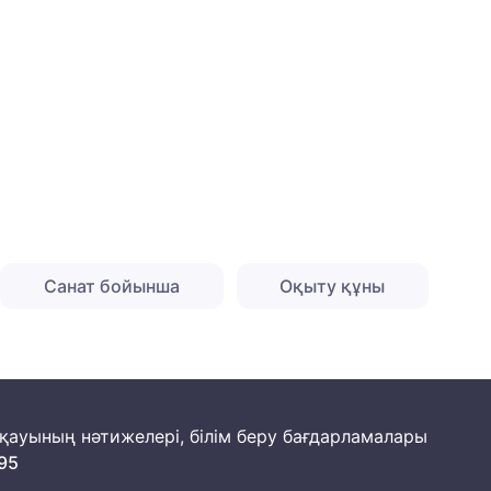
Санат бойынша
Оқыту құны
йқауының нәтижелері, білім беру бағдарламалары
95