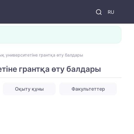
и
RU
қ университетіне грантқа өту балдары
тіне грантқа өту балдары
Оқыту құны
Факультеттер