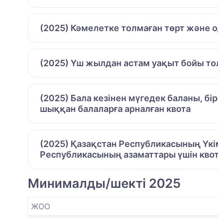
(2025) Кәмелетке толмаған төрт және 
(2025) Үш жылдан астам уақыт бойы то
(2025) Бала кезінен мүгедек баланы, бі
шыққан балаларға арналған квота
(2025) Қазақстан Республикасының Үкі
Республикасының азаматтары үшін кво
Минималды/шекті 2025
ЖОО