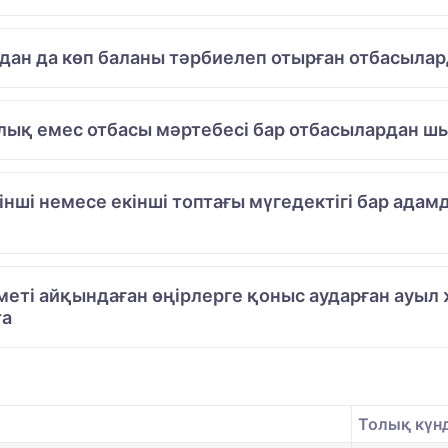
одан да көп баланы тәрбиелеп отырған отбасылар
лық емес отбасы мәртебесі бар отбасылардан шы
рінші немесе екінші топтағы мүгедектігі бар ад
меті айқындаған өңірлерге қоныс аударған ауы
та
Толық күнд