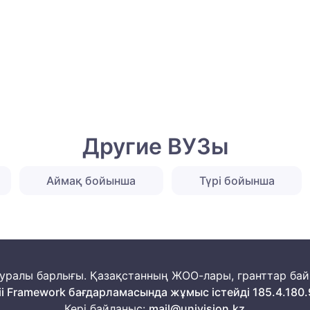
Другие ВУЗы
Аймақ бойынша
Түрі бойынша
м туралы барлығы. Қазақстанның ЖОО-лары, гранттар ба
ii Framework бағдарламасында жұмыс істейді 185.4.180.
Кері байланыс:
mail@univision.kz