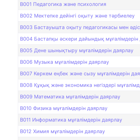
B001 Педагогика және психология
B002 Мектепке дейінгі оқыту және тәрбиелеу
B003 Бастауышта оқыту педагогикасы мен әдіс
B004 Бастапқы әскери дайындық мұғалімдерін
B005 Дене шынықтыру мұғалімдерін даярлау
B006 Музыка мұғалімдерін даярлау
B007 Көркем еңбек және сызу мұғалімдерін да
B008 Құқық және экономика негіздері мұғалімд
B009 Математика мұғалімдерін даярлау
B010 Физика мұғалімдерін даярлау
B011 Информатика мұғалімдерін даярлау
B012 Химия мұғалімдерін даярлау