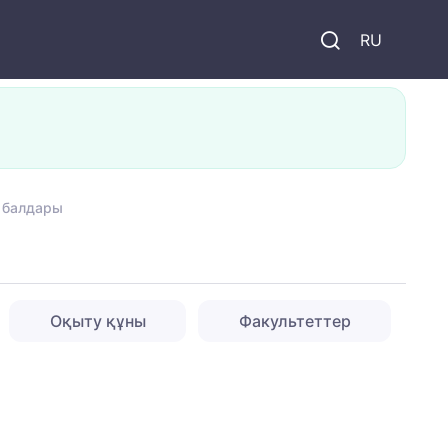
и
RU
у балдары
Оқыту құны
Факультеттер