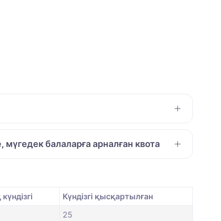
е, мүгедек балаларға арналған квота
күндізгі
Күндізгі қысқартылған
25