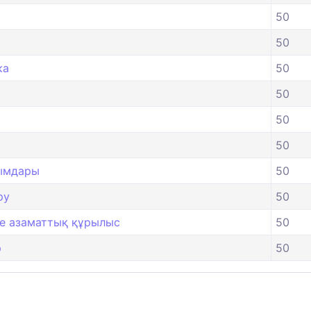
50
50
ка
50
50
50
50
йымдары
50
ру
50
е азаматтық құрылыс
50
р
50