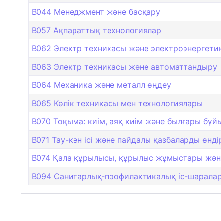
B044 Менеджмент және басқару
B057 Ақпараттық технологиялар
B062 Электр техникасы және электроэнергети
B063 Электр техникасы және автоматтандыру
B064 Механика және металл өңдеу
B065 Көлік техникасы мен технологиялары
B070 Тоқыма: киім, аяқ киім және былғары бұ
B071 Тау-кен ісі және пайдалы қазбаларды өнді
B074 Қала құрылысы, құрылыс жұмыстары жән
B094 Санитарлық-профилактикалық іс-шарала