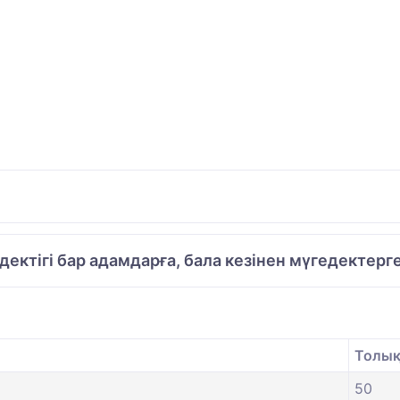
едектігі бар адамдарға, бала кезінен мүгедектерг
Толық 
50