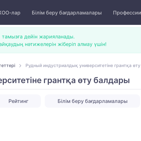
ОО-лар
Білім беру бағдарламалары
Професси
 тамызға дейін жарияланады.
йқаудың нәтижелерін жіберіп алмау үшін!
теттері
Рудный индустриалдық университетіне грантқа өт
рситетіне грантқа өту балдары
Рейтинг
Білім беру бағдарламалары