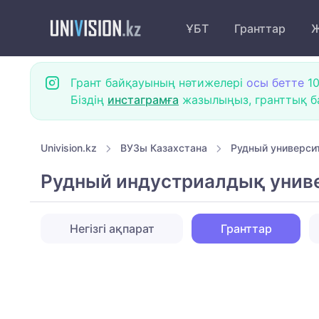
ҰБТ
Гранттар
Ж
Грант байқауының нәтижелері
осы бетте
10
Біздің
инстаграмға
жазылыңыз, гранттық ба
Univision.kz
ВУЗы Казахстана
Рудный универси
Рудный индустриалдық униве
Негізгі ақпарат
Гранттар