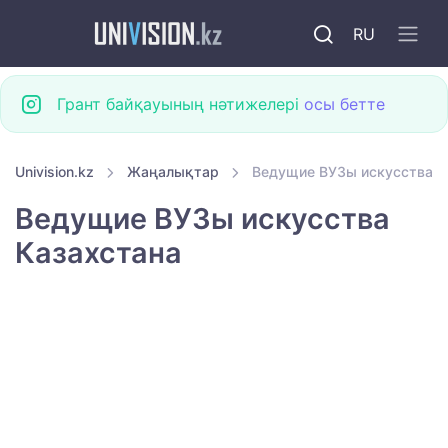
RU
Грант байқауының нәтижелері
осы бетте
Univision.kz
Жаңалықтар
Ведущие ВУЗы искусства К
Ведущие ВУЗы искусства
Казахстана