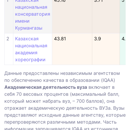
1
Казахская
45.16
3.71
5
национальная
консерватория
имени
Курмангазы
2
Казахская
43.81
3.9
4.5
национальная
академия
хореографии
Данные предоставлены независимым агентством
по обеспечению качества в образовании (IQAA)
Академическая деятельность вуза
включает в
себя 70 весовых процентов (максимальный балл,
который может набрать вуз, – 700 баллов), она
отражает академическую деятельность ВУЗа. Вузы
представляют исходные данные агентству, которые
перепроверяются различными методами. Часть
информации запрашивается IQAA из источников,