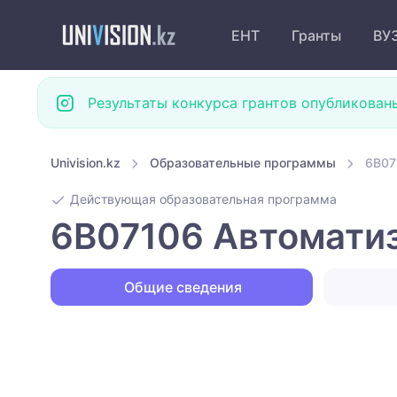
ЕНТ
Гранты
ВУ
Результаты конкурса грантов опубликован
Univision.kz
Образовательные программы
6B07
Действующая образовательная программа
6B07106 Автоматиз
Общие сведения