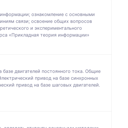
 информации; ознакомление с основными
линиям связи; освоение общих вопросов
оретического и экспериментального
урса «Прикладная теория информации»
 базе двигателей постоянного тока. Общие
Электрический привод на базе синхронных
ческий привод на базе шаговых двигателей.
ть овладеть студенту основными методами