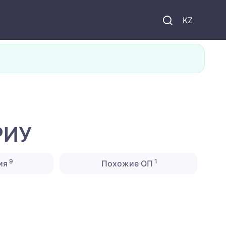
KZ
РИУ
9
1
ия
Похожие ОП