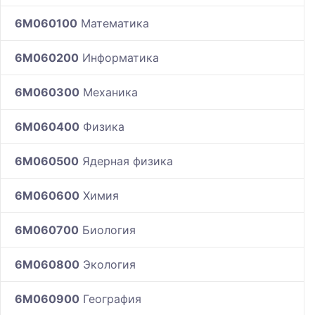
6M060100
Математика
6M060200
Информатика
6M060300
Механика
6M060400
Физика
6M060500
Ядерная физика
6M060600
Химия
6M060700
Биология
6M060800
Экология
6M060900
География