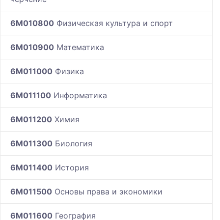
6M010800
Физическая культура и спорт
6M010900
Математика
6M011000
Физика
6M011100
Информатика
6M011200
Химия
6M011300
Биология
6M011400
История
6M011500
Основы права и экономики
6M011600
География