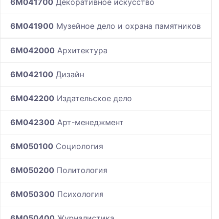
6M041700
Декоративное искусство
6M041900
Музейное дело и охрана памятников
6M042000
Архитектура
6M042100
Дизайн
6M042200
Издательское дело
6M042300
Арт-менеджмент
6M050100
Социология
6M050200
Политология
6M050300
Психология
6M050400
Журналистика