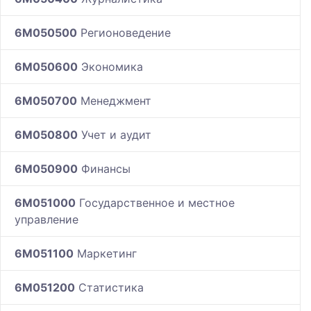
6M050500
Регионоведение
6M050600
Экономика
6M050700
Менеджмент
6M050800
Учет и аудит
6M050900
Финансы
6M051000
Государственное и местное
управление
6M051100
Маркетинг
6M051200
Статистика