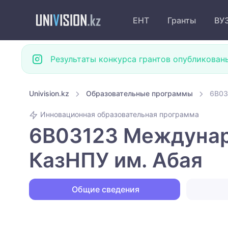
ЕНТ
Гранты
ВУ
Результаты конкурса грантов опубликован
Univision.kz
Образовательные программы
6B03
Инновационная образовательная программа
6B03123 Междунар
КазНПУ им. Абая
Общие сведения