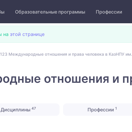
Зы
Образовательные программы
Профессии
ы на
этой странице
123 Международные отношения и права человека в КазНПУ им.
одные отношения и пр
47
1
Дисциплины
Профессии