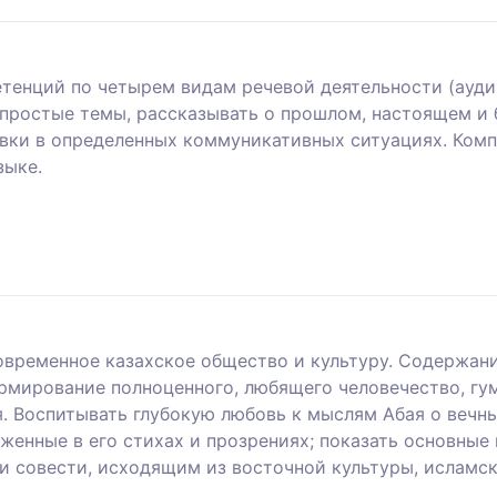
енций по четырем видам речевой деятельности (аудиро
 простые темы, рассказывать о прошлом, настоящем и
вки в определенных коммуникативных ситуациях. Компе
зыке.
современное казахское общество и культуру. Содержан
рмирование полноценного, любящего человечество, гум
 Воспитывать глубокую любовь к мыслям Абая о вечных
аженные в его стихах и прозрениях; показать основны
 и совести, исходящим из восточной культуры, исламс