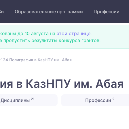
Зы
Образовательные программы
Профессии
кованы до 10 августа на
этой странице
.
не пропустить результаты конкурса грантов!
124 Полиграфия в КазНПУ им. Абая
я в КазНПУ им. Абая
21
2
Дисциплины
Профессии