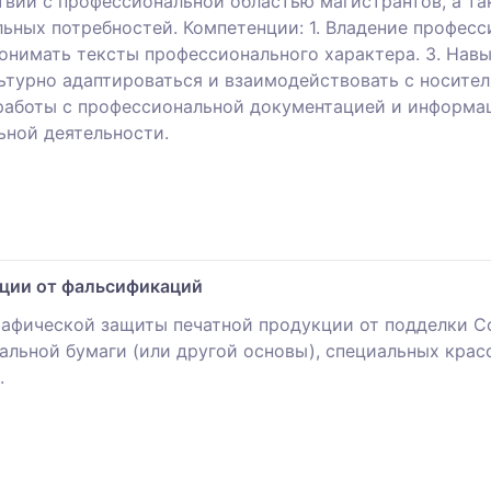
вии с профессиональной областью магистрантов, а та
льных потребностей. Компетенции: 1. Владение профес
понимать тексты профессионального характера. 3. Нав
ьтурно адаптироваться и взаимодействовать с носител
работы с профессиональной документацией и информац
ьной деятельности.
ции от фальсификаций
графической защиты печатной продукции от подделки 
иальной бумаги (или другой основы), специальных кра
.