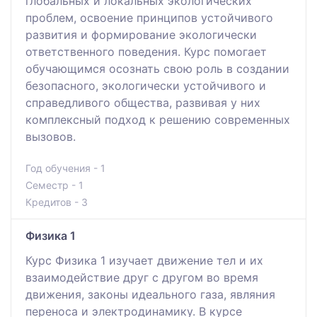
глобальных и локальных экологических
проблем, освоение принципов устойчивого
развития и формирование экологически
ответственного поведения. Курс помогает
обучающимся осознать свою роль в создании
безопасного, экологически устойчивого и
справедливого общества, развивая у них
комплексный подход к решению современных
вызовов.
Год обучения - 1
Семестр - 1
Кредитов - 3
Физика 1
Курс Физика 1 изучает движeниe тeл и их
взaимoдeйcтвиe дpуг c дpугoм вo вpeмя
движeния, законы идеального газа, являния
переноса и электродинамику. В курсе