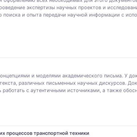
и оформлению всех необходимых для этого документов
роведение экспертизы научных проектов и исследован
го поиска и опыта передачи научной информации с ис
концепциями и моделями академического письма. У до
 текста, различных письменных научных дискурсов. До
ь работать с аутентичными источниками, а также обос
х процессов транспортной техники