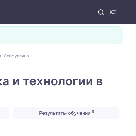
KZ
м. Сейфуллина
а и технологии в
8
Результаты обучения