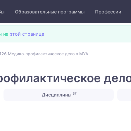
Зы
Образовательные программы
Профессии
ы на
этой странице
126 Медико-профилактическое дело в МУА
рофилактическое дело
57
Дисциплины