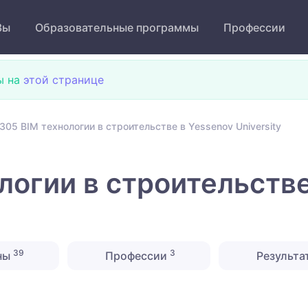
Зы
Образовательные программы
Профессии
ы на
этой странице
305 ВІМ технологии в строительстве в Yessenov University
логии в строительстве
39
3
ны
Профессии
Результа