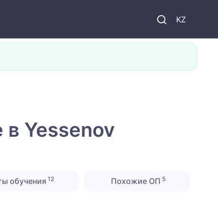
KZ
 в Yessenov
12
5
ты обучения
Похожие ОП