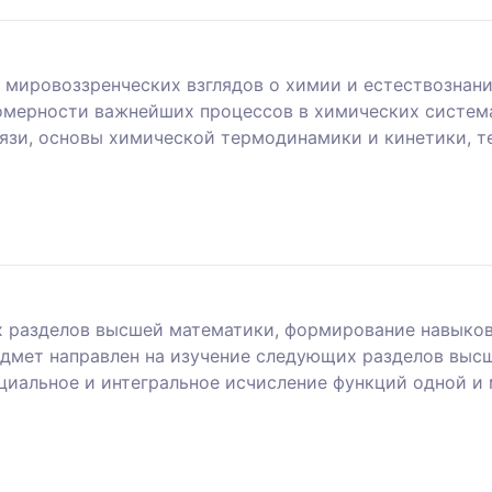
 мировоззренческих взглядов о химии и естествознани
омерности важнейших процессов в химических система
язи, основы химической термодинамики и кинетики, т
х разделов высшей математики, формирование навыков
дмет направлен на изучение следующих разделов высш
циальное и интегральное исчисление функций одной и 