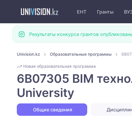
ЕНТ
Гранты
ВУ
Результаты конкурса грантов опубликован
Univision.kz
Образовательные программы
6B07
Новая образовательная программа
6B07305 ВІМ техно
University
Общие сведения
Дисципли