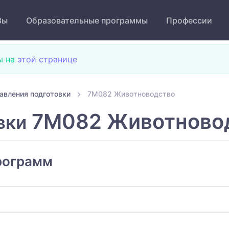
Зы
Образовательные программы
Профессии
ы на
этой странице
авления подготовки
7M082 Животноводство
7M082 Животново
вки
рограмм