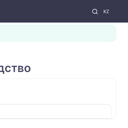
KZ
дство