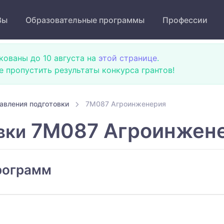
Зы
Образовательные программы
Профессии
кованы до 10 августа на
этой странице
.
не пропустить результаты конкурса грантов!
авления подготовки
7M087 Агроинженерия
7M087 Агроинжен
вки
рограмм