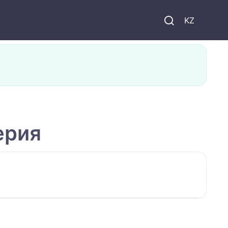
KZ
ерия