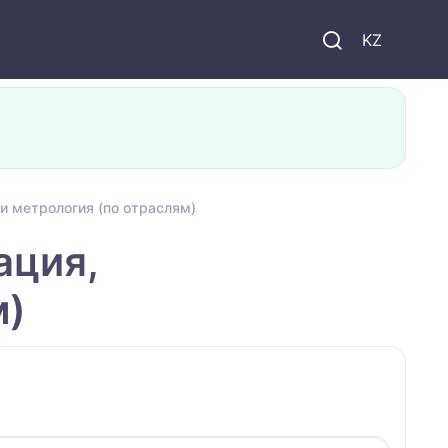
KZ
и метрология (по отраслям)
ация,
м)