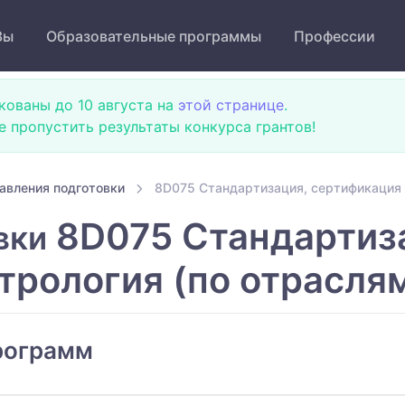
Зы
Образовательные программы
Профессии
кованы до 10 августа на
этой странице
.
не пропустить результаты конкурса грантов!
авления подготовки
8D075 Стандартизация, сертификация 
8D075 Стандартиз
вки
трология (по отрасля
рограмм