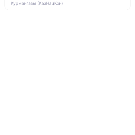
Курмангазы (КазНацКон)