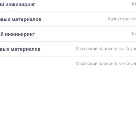
ый инжиниринг
К
овых материалов
Казахстанско
ый инжиниринг
К
овых материалов
Казахский национальный ун
Казахский национальный ун