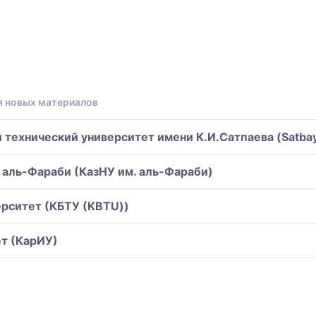
я новых материалов
технический университет имени К.И.Сатпаева (Satbaye
 аль-Фараби (КазНУ им. аль-Фараби)
ерситет (КБТУ (KBTU))
т (КарИУ)