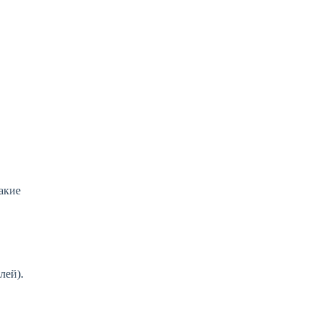
какие
лей).