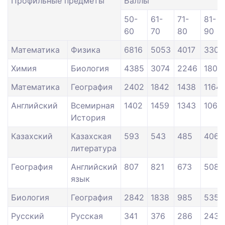
Профильные предметы
Баллы
50-
61-
71-
81-
60
70
80
90
Математика
Физика
6816
5053
4017
3302
Химия
Биология
4385
3074
2246
1807
Математика
География
2402
1842
1438
1164
Английский
Всемирная
1402
1459
1343
1062
История
Казахский
Казахская
593
543
485
406
литература
География
Английский
807
821
673
508
язык
Биология
География
2842
1838
985
535
Русский
Русская
341
376
286
243