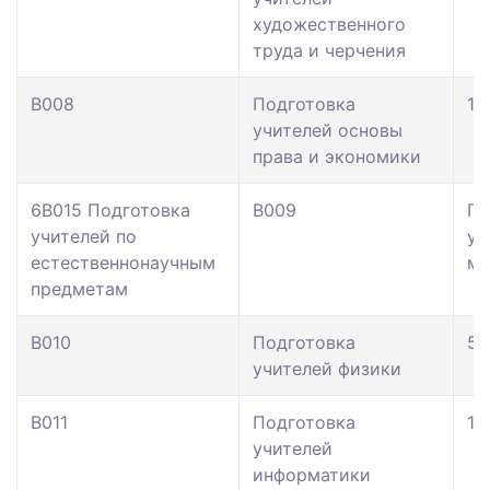
художественного
труда и черчения
В008
Подготовка
11
учителей основы
права и экономики
6В015 Подготовка
В009
По
учителей по
уч
естественнонаучным
ма
предметам
В010
Подготовка
59
учителей физики
В011
Подготовка
10
учителей
информатики