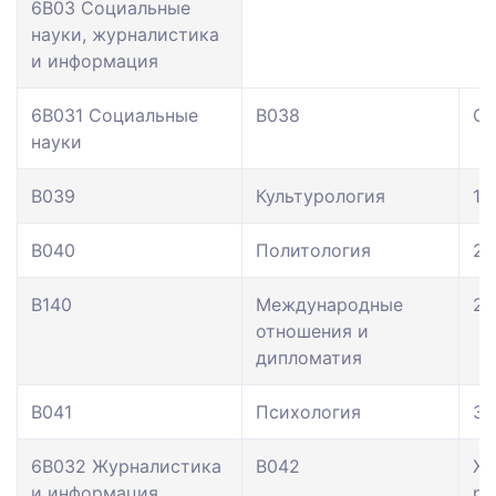
6В03 Социальные
науки, журналистика
и информация
6В031 Социальные
В038
Со
науки
В039
Культурология
12
В040
Политология
23
В140
Международные
21
отношения и
дипломатия
В041
Психология
30
6В032 Журналистика
В042
Жу
и информация
ре