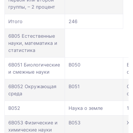
группы, – 2 процент
Итого
246
6В05 Естественные
науки, математика и
статистика
6В051 Биологические
В050
Би
и смежные науки
см
6В052 Окружающая
В051
О
среда
ср
В052
Наука о земле
11
6В053 Физические и
В053
Хи
химические науки