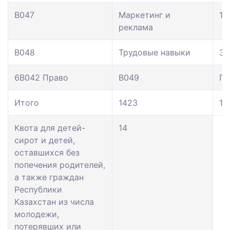
В047
Маркетинг и
11
реклама
В048
Трудовые навыки
36
6В042 Право
В049
Пр
Итого
1423
11
Квота для детей-
14
сирот и детей,
оставшихся без
попечения родителей,
а также граждан
Республики
Казахстан из числа
молодежи,
потерявших или