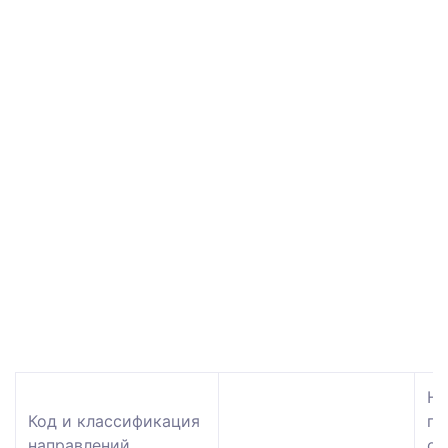
На
Код и классификация
гр
направлений
об