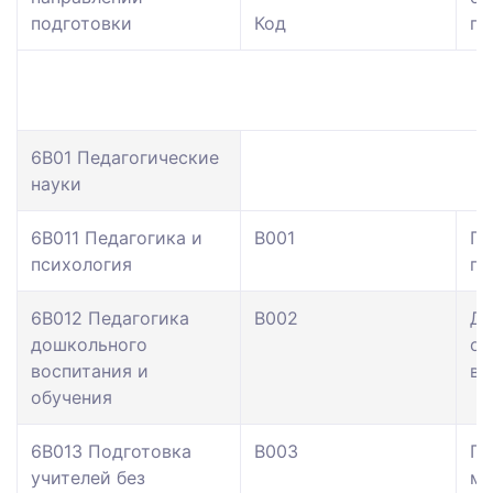
подготовки
Код
пр
6B01 Педагогические
науки
6В011 Педагогика и
В001
Пе
психология
пс
6В012 Педагогика
В002
До
дошкольного
об
воспитания и
во
обучения
6В013 Подготовка
В003
Пе
учителей без
ме