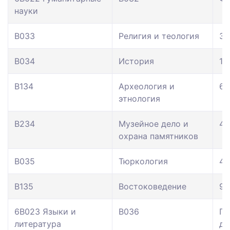
науки
В033
Религия и теология
35
В034
История
13
В134
Археология и
60
этнология
В234
Музейное дело и
48
охрана памятников
В035
Тюркология
48
В135
Востоковедение
95
6В023 Языки и
В036
Пе
литература
де