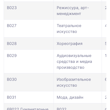
В023
Режиссура, арт-
23
менеджмент
В027
Театральное
42
искусство
В028
Хореография
54
В029
Аудиовизуальные
11
средства и медиа
производство
В030
Изобразительное
60
искусство
В031
Мода, дизайн
22
6В022 Гуманитарные
В032
Фи