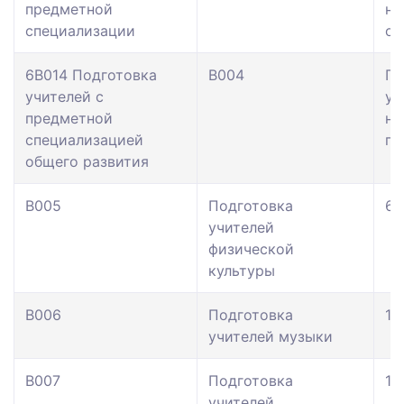
предметной
на
специализации
об
6В014 Подготовка
В004
По
учителей с
уч
предметной
на
специализацией
по
общего развития
В005
Подготовка
65
учителей
физической
культуры
В006
Подготовка
17
учителей музыки
В007
Подготовка
14
учителей