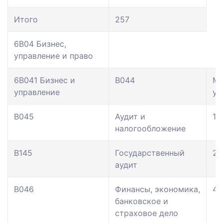
Итого
257
6В04 Бизнес,
управление и право
6В041 Бизнес и
В044
Ме
управление
уп
В045
Аудит и
16
налогообложение
В145
Государственный
27
аудит
В046
Финансы, экономика,
47
банковское и
страховое дело