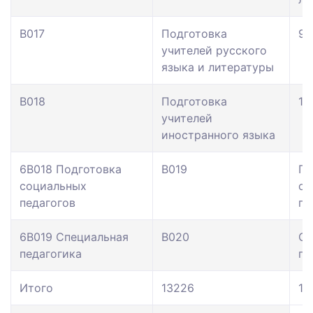
В017
Подготовка
95
учителей русского
языка и литературы
В018
Подготовка
10
учителей
иностранного языка
6В018 Подготовка
В019
По
социальных
со
педагогов
пе
6В019 Специальная
В020
Сп
педагогика
пе
Итого
13226
10