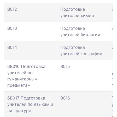
В012
Подготовка
71
учителей химии
В013
Подготовка
71
учителей биологии
В014
Подготовка
59
учителей географии
6В016 Подготовка
В015
По
учителей по
уч
гуманитарным
гу
предметам
пр
6В017 Подготовка
В016
По
учителей по языкам и
уч
литературе
ка
ли