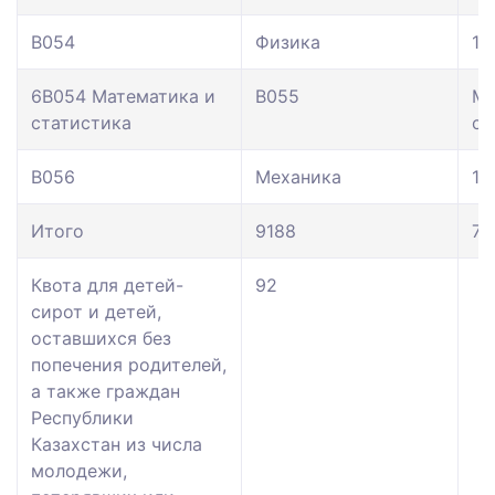
В054
Физика
15
6В054 Математика и
В055
Ма
статистика
ст
В056
Механика
10
Итого
9188
76
Квота для детей-
92
сирот и детей,
оставшихся без
попечения родителей,
а также граждан
Республики
Казахстан из числа
молодежи,