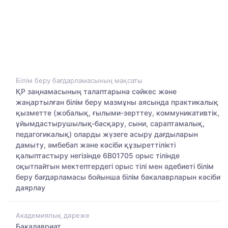
Білім беру бағдарламасының мақсаты
ҚР заңнамасының талаптарына сәйкес және
жаңартылған білім беру мазмұны аясында практикалық
қызметте (жобалық, ғылыми-зерттеу, коммуникативтік,
ұйымдастырушылық-басқару, сыни, сараптамалық,
педагогикалық) оларды жүзеге асыру дағдыларын
дамыту, әмбебап және кәсіби құзыреттілікті
қалыптастыру негізінде 6В01705 орыс тілінде
оқытпайтын мектептердегі орыс тілі мен әдебиеті білім
беру бағдарламасы бойынша білім бакалаврларын кәсіби
даярлау
Академиялық дәреже
Бакалавриат