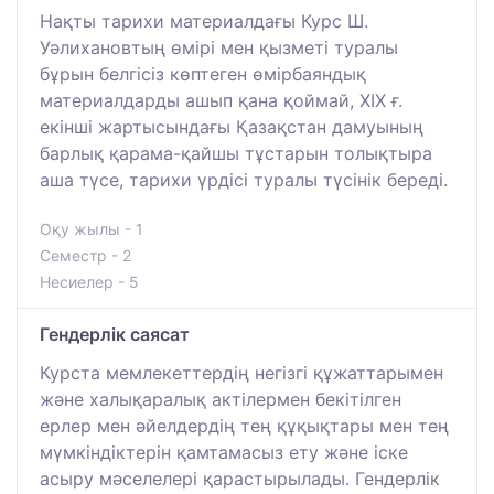
Нақты тарихи материалдағы Курс Ш.
Уәлихановтың өмірі мен қызметі туралы
бұрын белгісіз көптеген өмірбаяндық
материалдарды ашып қана қоймай, ХІХ ғ.
екінші жартысындағы Қазақстан дамуының
барлық қарама-қайшы тұстарын толықтыра
аша түсе, тарихи үрдісі туралы түсінік береді.
Оқу жылы - 1
Семестр - 2
Несиелер - 5
Гендерлік саясат
Курста мемлекеттердің негізгі құжаттарымен
және халықаралық актілермен бекітілген
ерлер мен әйелдердің тең құқықтары мен тең
мүмкіндіктерін қамтамасыз ету және іске
асыру мәселелері қарастырылады. Гендерлік