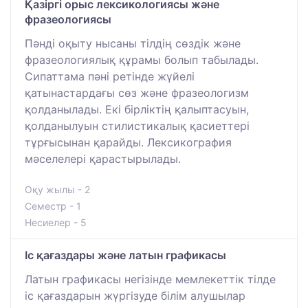
Қазіргі орыс лексикологиясы және
фразеологиясы
Пәнді оқыту нысаны тілдің сөздік және
фразеологиялық құрамы болып табылады.
Сипаттама пәні ретінде жүйелі
қатынастардағы сөз және фразеологизм
қолданылады. Екі бірліктің қалыптасуын,
қолданылуын стилистикалық қасиеттері
тұрғысынан қарайды. Лексикография
мәселелері қарастырылады.
Оқу жылы - 2
Семестр - 1
Несиелер - 5
Іс қағаздары және латын графикасы
Латын графикасы негізінде мемлекеттік тілде
іс қағаздарын жүргізуде білім алушылар