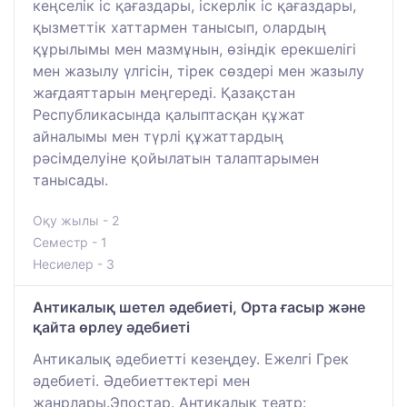
кеңселік іс қағаздары, іскерлік іс қағаздары,
қызметтік хаттармен танысып, олардың
құрылымы мен мазмұнын, өзіндік ерекшелігі
мен жазылу үлгісін, тірек сөздері мен жазылу
жағдаяттарын меңгереді. Қазақстан
Республикасында қалыптасқан құжат
айналымы мен түрлі құжаттардың
рәсімделуіне қойылатын талаптарымен
танысады.
Оқу жылы - 2
Семестр - 1
Несиелер - 3
Антикалық шетел әдебиеті, Орта ғасыр және
қайта өрлеу әдебиеті
Антикалық әдебиетті кезеңдеу. Ежелгі Грек
әдебиеті. Әдебиеттектері мен
жанрлары.Эпостар. Антикалық театр: