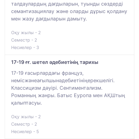
талдаулардың дағдыларын, туынды сөздерді
семантизациялау және оларды дұрыс қолдану
мен жазу дағдыларын дамыту.
Оқу жылы - 2
Семестр - 2
Несиелер - 3
17-19 ғғ. шетел әдебиетінің тарихы
17-19 ғасырлардағы француз,
немісжәнеағылшынәдебиетініңерекшелігі.
Классицизм дәуірі. Сентиментализм.
Романның жанры. Батыс Еуропа мен АҚШтың
қалыптасуы.
Оқу жылы - 2
Семестр - 2
Несиелер - 5