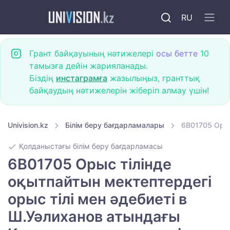
RU
Грант байқауының нәтижелері
осы бетте
10
тамызға дейін жарияланады.
Біздің
инстаграмға
жазылыңыз, гранттық
байқаудың нәтижелерін жіберіп алмау үшін!
Univision.kz
Білім беру бағдарламалары
6B01705 Орыс
Қолданыстағы білім беру бағдарламасы
6B01705 Орыс тілінде
оқытпайтын мектептердегі
орыс тілі мен әдебиеті в
Ш.Уәлиханов атындағы