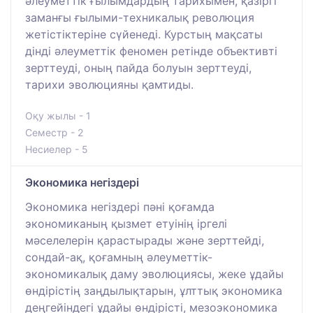
әлеуметтік ғылымдардың тарихымен, қазіргі
заманғы ғылыми-техникалық революция
жетістіктеріне сүйенеді. Курстың мақсаты
дінді әлеуметтік феномен ретінде объективті
зерттеуді, оның пайда болуын зерттеуді,
тарихи эволюцияны қамтиды.
Оқу жылы - 1
Семестр - 2
Несиелер - 5
Экономика негіздері
Экономика негіздері пәні қоғамда
экономиканың қызмет етуінің іргелі
мәселелерін қарастырады және зерттейді,
сондай-ақ, қоғамның әлеуметтік-
экономикалық даму эволюциясы, жеке ұдайы
өндірістің заңдылықтарын, ұлттық экономика
деңгейіндегі ұдайы өндірісті, мезоэкономика