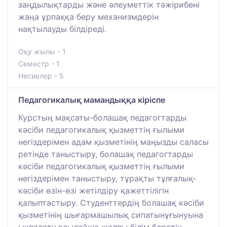
заңдылықтарды және әлеуметтік тәжірибені
жаңа ұрпаққа беру механизмдерін
нақтылауды білдіреді.
Оқу жылы - 1
Семестр - 1
Несиелер - 5
Педагогикалық мамандыққа кіріспе
Курстың мақсаты-болашақ педагогтарды
кәсіби педагогикалық қызметтің ғылыми
негіздерімен адам қызметінің маңызды саласы
ретінде таныстыру, болашақ педагогтарды
кәсіби педагогикалық қызметтің ғылыми
негіздерімен таныстыру, тұрақты тұлғалық-
кәсіби өзін-өзі жетілдіру қажеттілігін
қалыптастыру. Студенттердің болашақ кәсіби
қызметінің шығармашылық сипатынұғынуына
ықпалету,осылайша жалпы білім беретін