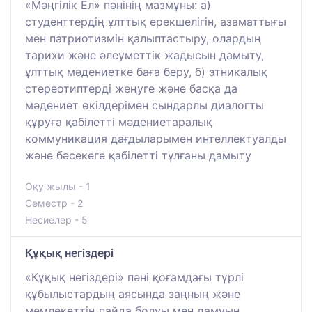
«Мәңгілік Ел» пәнінің мазмұны: а)
студенттердің ұлттық ерекшелігін, азаматтығы
мен патриотизмін қалыптастыру, олардың
тарихи және әлеуметтік жадысын дамыту,
ұлттық мәдениетке баға беру, б) этникалық
стереотиптерді жеңуге және басқа да
мәдениет өкілдерімен сындарлы диалогты
құруға қабілетті мәдениетаралық
коммуникация дағдыларымен интеллектуалды
және бәсекеге қабілетті тұлғаны дамыту
Оқу жылы - 1
Семестр - 2
Несиелер - 5
Құқық негіздері
«Құқық негіздері» пәні қоғамдағы түрлі
құбылыстардың аясында заңның және
мемлекеттің пайда болуы мен дамуын