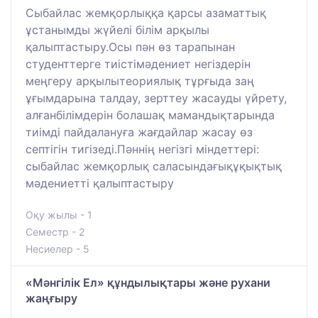
Сыбайлас жемқорлыққа қарсы азаматтық
ұстанымды жүйелі білім арқылы
қалыптастыру.Осы пән өз тарапынан
студенттерге тиістімәдениет негіздерін
меңгеру арқылытеориялық тұрғыда заң
ұғымдарына талдау, зерттеу жасауды үйрету,
алғанбілімдерін болашақ мамандықтарында
тиімді пайдалануға жағдайлар жасау өз
септігін тигізеді.Пәннің негізгі міндеттері:
сыбайлас жемқорлық саласындағықұқықтық
мәдениетті қалыптастыру
Оқу жылы - 1
Семестр - 2
Несиелер - 5
«Мәнгілік Ел» құндылықтары және рухани
жаңғыру