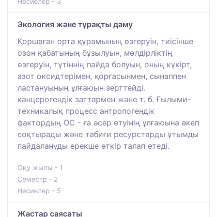
Несиелер - 3
Экология және тұрақты даму
Қоршаған орта құрамының өзгеруін, тиісінше
озон қабатының бұзылуын, мөлдірліктің
өзгеруін, түтіннің пайда болуын, оның күкірт,
азот оксидтерімен, қорғасынмен, сынаппен
ластануының ұлғаюын зерттейді.
канцерогендік заттармен және т. б. Ғылыми-
техникалық процесс антропогендік
фактордың ОС - ға әсер етуінің ұлғаюына әкеп
соқтырады және табиғи ресурстарды ұтымды
пайдалануды ерекше өткір талап етеді.
Оқу жылы - 1
Семестр - 2
Несиелер - 5
Жастар саясаты