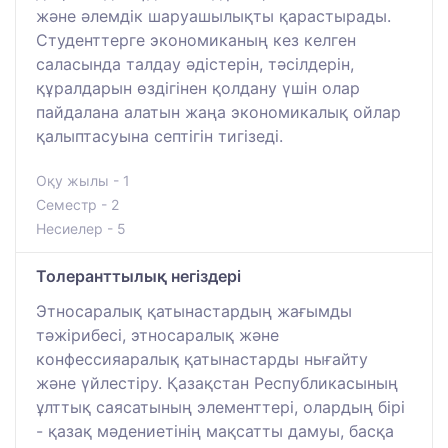
және әлемдік шаруашылықты қарастырады.
Студенттерге экономиканың кез келген
саласында талдау әдістерін, тәсілдерін,
құралдарын өздігінен қолдану үшін олар
пайдалана алатын жаңа экономикалық ойлар
қалыптасуына септігін тигізеді.
Оқу жылы - 1
Семестр - 2
Несиелер - 5
Толеранттылық негіздері
Этносаралық қатынастардың жағымды
тәжірибесі, этносаралық және
конфессияаралық қатынастарды нығайту
және үйлестіру. Қазақстан Республикасының
ұлттық саясатының элементтері, олардың бірі
- қазақ мәдениетінің мақсатты дамуы, басқа