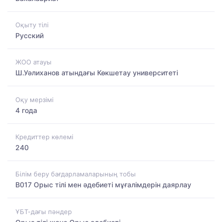
Оқыту тілі
Русский
ЖОО атауы
Ш.Уәлиханов атындағы Көкшетау университетi
Оқу мерзімі
4 года
Кредиттер көлемі
240
Білім беру бағдарламаларының тобы
B017 Орыс тілі мен әдебиеті мұғалімдерін даярлау
ҰБТ-дағы пәндер