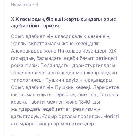
Несиелер - 3
XIX ғасырдың бірінші жартысындағы орыс
әдебиетінің тарихы
Орыс әдебиетінің классикалық кезеңінің
жалпы сипаттамасы және кезеңділігі.
Александров және Николаев кезеңдері. ХІХ
ғасырдың басындағы әдеби бағыт ретіндегі
романтизм. Поэзиядағы, драматургиядағы
және прозадағы стильдер мен жанрлардың
типологиясы. Пушкин дәуірінің ақындары.
Орыс әдебиетінің Пушкин кезеңі. Лермонтов
шығармашылығы. Орыс әдебиетінің Гоголев
кезеңі. Табиғи мектеп және 1840-шы
жылдардағы әдебиеттегі реализмнің
қалыптасуы. Ғасыр ортасы поэзиясы. Негізгі
ағымдары, жанрлар мен стильдер.