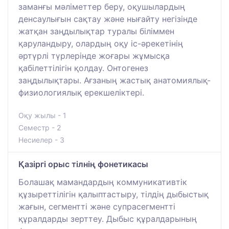
заманғы мәліметтер беру, оқушылардың
денсаулығын сақтау және нығайту негізінде
жатқан заңдылықтар туралы біліммен
қаруландыру, олардың оқу іс-әрекетінің
әртүрлі түрлерінде жоғары жұмысқа
қабілеттілігін қолдау. Онтогенез
заңдылықтары. Ағзаның жастық анатомиялық-
физиологиялық ерекшеліктері.
Оқу жылы - 1
Семестр - 2
Несиелер - 3
Қазіргі орыс тілнің фонетикасы
Болашақ мамандардың коммуникативтік
құзыреттілігін қалыптастыру, тілдің дыбыстық
жағын, сегментті және супрасегментті
құралдарды зерттеу. Дыбыс құралдарының