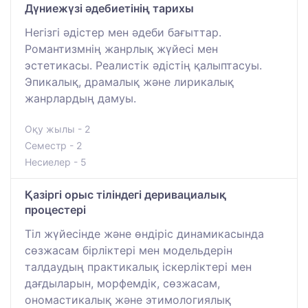
Дүниежүзі әдебиетінің тарихы
Негізгі әдістер мен әдеби бағыттар.
Романтизмнің жанрлық жүйесі мен
эстетикасы. Реалистік әдістің қалыптасуы.
Эпикалық, драмалық және лирикалық
жанрлардың дамуы.
Оқу жылы - 2
Семестр - 2
Несиелер - 5
Қазіргі орыс тіліндегі деривациалық
процестері
Тіл жүйесінде және өндіріс динамикасында
сөзжасам бірліктері мен модельдерін
талдаудың практикалық іскерліктері мен
дағдыларын, морфемдік, сөзжасам,
ономастикалық және этимологиялық