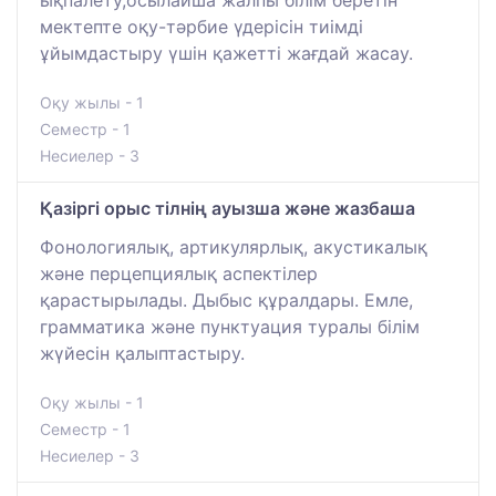
мектепте оқу-тәрбие үдерісін тиімді
ұйымдастыру үшін қажетті жағдай жасау.
Оқу жылы - 1
Семестр - 1
Несиелер - 3
Қазіргі орыс тілнің ауызша және жазбаша
Фонологиялық, артикулярлық, акустикалық
және перцепциялық аспектілер
қарастырылады. Дыбыс құралдары. Емле,
грамматика және пунктуация туралы білім
жүйесін қалыптастыру.
Оқу жылы - 1
Семестр - 1
Несиелер - 3