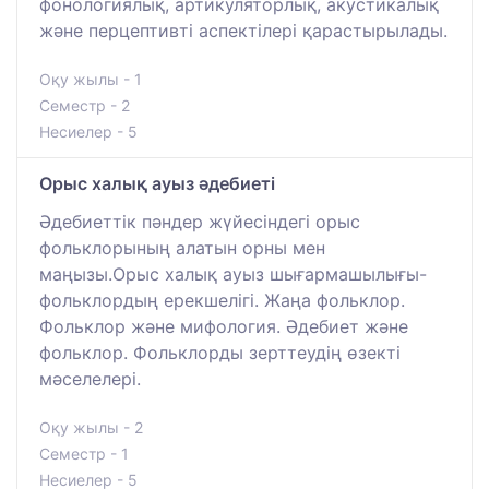
фонологиялық, артикуляторлық, акустикалық
және перцептивті аспектілері қарастырылады.
Оқу жылы - 1
Семестр - 2
Несиелер - 5
Орыс халық ауыз әдебиеті
Әдебиеттік пәндер жүйесіндегі орыс
фольклорының алатын орны мен
маңызы.Орыс халық ауыз шығармашылығы-
фольклордың ерекшелігі. Жаңа фольклор.
Фольклор және мифология. Әдебиет және
фольклор. Фольклорды зерттеудің өзекті
мәселелері.
Оқу жылы - 2
Семестр - 1
Несиелер - 5