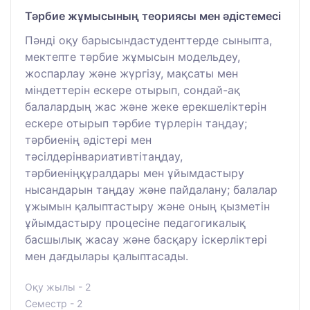
Тәрбие жұмысының теориясы мен әдістемесі
Пәнді оқу барысындастуденттерде сыныпта,
мектепте тәрбие жұмысын модельдеу,
жоспарлау және жүргізу, мақсаты мен
міндеттерін ескере отырып, сондай-ақ
балалардың жас және жеке ерекшеліктерін
ескере отырып тәрбие түрлерін таңдау;
тәрбиенің әдістері мен
тәсілдерінвариативтітаңдау,
тәрбиеніңқұралдары мен ұйымдастыру
нысандарын таңдау және пайдалану; балалар
ұжымын қалыптастыру және оның қызметін
ұйымдастыру процесіне педагогикалық
басшылық жасау және басқару іскерліктері
мен дағдылары қалыптасады.
Оқу жылы - 2
Семестр - 2