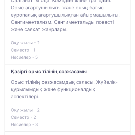
Салтанатты ода. Комедия және трагедия.
Орыс ағартушылығы және оның батыс
еуропалық ағартушылықтан айырмашылығы.
Сентиментализм. Сентиментальды повесті
және саяхат жанрлары.
Оқу жылы - 2
Семестр - 1
Несиелер - 5
Қазіргі орыс тілінің сөзжасамы
Орыс тілінің сөзжасамдық саласы. Жүйелік-
құрылымдық және функционалдық
аспектілері.
Оқу жылы - 2
Семестр - 2
Несиелер - 3