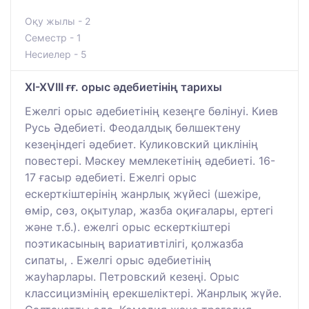
Оқу жылы - 2
Семестр - 1
Несиелер - 5
XI-XVIII ғғ. орыс әдебиетінің тарихы
Ежелгі орыс әдебиетінің кезеңге бөлінуі. Киев
Русь Әдебиеті. Феодалдық бөлшектену
кезеңіндегі әдебиет. Куликовский циклінің
повестері. Мәскеу мемлекетінің әдебиеті. 16-
17 ғасыр әдебиеті. Ежелгі орыс
ескерткіштерінің жанрлық жүйесі (шежіре,
өмір, сөз, оқытулар, жазба оқиғалары, ертегі
және т.б.). ежелгі орыс ескерткіштері
поэтикасының вариативтілігі, қолжазба
сипаты, . Ежелгі орыс әдебиетінің
жауһарлары. Петровский кезеңі. Орыс
классицизмінің ерекшеліктері. Жанрлық жүйе.