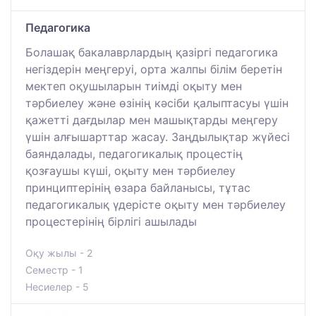
Педагогика
Болашақ бакалаврлардың қазіргі педагогика
негіздерін меңгеруі, орта жалпы білім беретін
мектеп оқушыларын тиімді оқыту мен
тәрбиелеу және өзінің кәсіби қалыптасуы үшін
қажетті дағдылар мен машықтарды меңгеру
үшін алғышарттар жасау. Заңдылықтар жүйесі
баяндалады, педагогикалық процестің
қозғаушы күші, оқыту мен тәрбиелеу
принциптерінің өзара байланысы, тұтас
педагогикалық үдерісте оқыту мен тәрбиелеу
процестерінің бірлігі ашылады
Оқу жылы - 2
Семестр - 1
Несиелер - 5