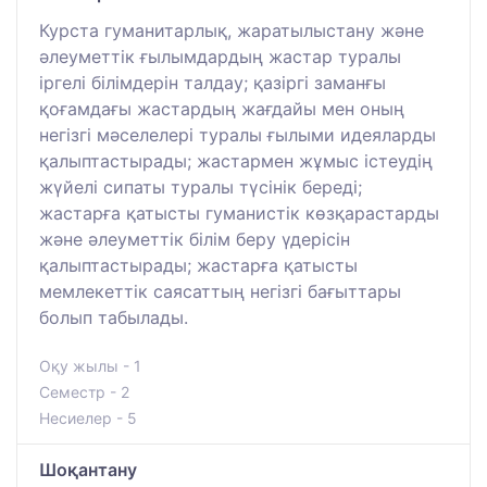
Курста гуманитарлық, жаратылыстану және
әлеуметтік ғылымдардың жастар туралы
іргелі білімдерін талдау; қазіргі заманғы
қоғамдағы жастардың жағдайы мен оның
негізгі мәселелері туралы ғылыми идеяларды
қалыптастырады; жастармен жұмыс істеудің
жүйелі сипаты туралы түсінік береді;
жастарға қатысты гуманистік көзқарастарды
және әлеуметтік білім беру үдерісін
қалыптастырады; жастарға қатысты
мемлекеттік саясаттың негізгі бағыттары
болып табылады.
Оқу жылы - 1
Семестр - 2
Несиелер - 5
Шоқантану