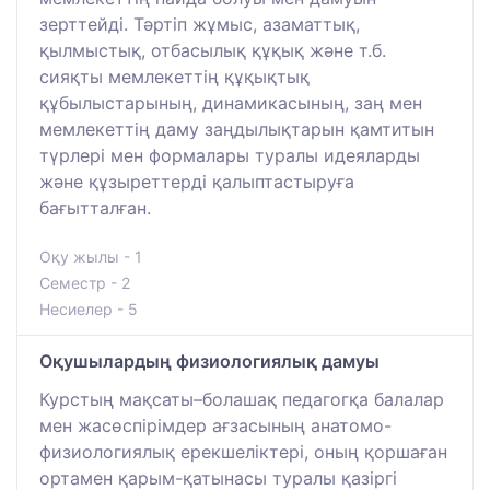
зерттейді. Тәртіп жұмыс, азаматтық,
қылмыстық, отбасылық құқық және т.б.
сияқты мемлекеттің құқықтық
құбылыстарының, динамикасының, заң мен
мемлекеттің даму заңдылықтарын қамтитын
түрлері мен формалары туралы идеяларды
және құзыреттерді қалыптастыруға
бағытталған.
Оқу жылы - 1
Семестр - 2
Несиелер - 5
Оқушылардың физиологиялық дамуы
Курстың мақсаты–болашақ педагогқа балалар
мен жасөспірімдер ағзасының анатомо-
физиологиялық ерекшеліктері, оның қоршаған
ортамен қарым-қатынасы туралы қазіргі