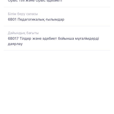
Орыс тілі және Орыс әдебиеті
Білім беру саласы
6B01 Педагогикалық ғылымдар
Дайындық бағыты
6B017 Тілдер және әдебиет бойынша мұғалімдерді
даярлау