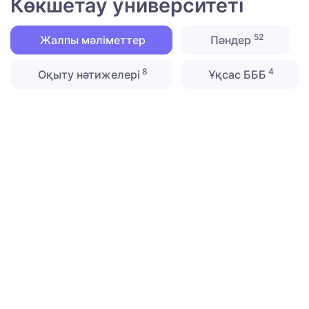
Көкшетау университетi
52
Жалпы мәліметтер
Пәндер
8
4
Оқыту нәтижелері
Ұқсас БББ