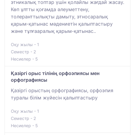
этникалық топтар үшін қолайлы жағдай жасау.
Көп ұлтты қоғамда әлеуметтену,
толеранттылықты дамыту, этносаралық
қарым-қатынас мәдениетін қалыптастыру
және тұлғааралық қарым-қатынас..
Оқу жылы - 1
Семестр - 2
Несиелер - 5
Қазіргі орыс тілінің орфоэпиясы мен
орфографиясы
Қазіргі орыстың орфографиясы, орфоэпия
туралы білім жүйесін қалыптастыру
Оқу жылы - 1
Семестр - 2
Несиелер - 5