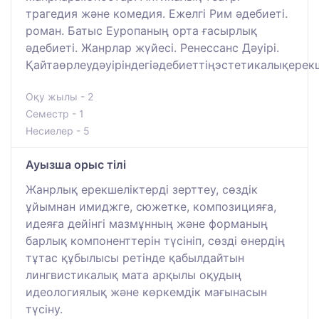
трагедия және комедия. Ежелгі Рим әдебиеті.
роман. Батыс Еуропаның орта ғасырлық
әдебиеті. Жанрлар жүйесі. Ренессанс Дәуірі.
Қайтаөрлеудәуіріндегіәдебиеттіңэстетикалықерекш
Оқу жылы - 2
Семестр - 1
Несиелер - 5
Ауызша орыс тілі
Жанрлық ерекшеліктерді зерттеу, сөздік
ұйымнан имиджге, сюжетке, композицияға,
идеяға дейінгі мазмұнның және форманың
барлық компоненттерін түсініп, сөзді өнердің
тұтас құбылысы ретінде қабылдайтын
лингвистикалық мата арқылы оқудың
идеологиялық және көркемдік мағынасын
түсіну.