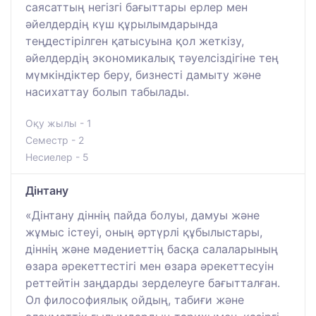
саясаттың негізгі бағыттары ерлер мен
әйелдердің күш құрылымдарында
теңдестірілген қатысуына қол жеткізу,
әйелдердің экономикалық тәуелсіздігіне тең
мүмкіндіктер беру, бизнесті дамыту және
насихаттау болып табылады.
Оқу жылы - 1
Семестр - 2
Несиелер - 5
Дінтану
«Дінтану діннің пайда болуы, дамуы және
жұмыс істеуі, оның әртүрлі құбылыстары,
діннің және мәдениеттің басқа салаларының
өзара әрекеттестігі мен өзара әрекеттесуін
реттейтін заңдарды зерделеуге бағытталған.
Ол философиялық ойдың, табиғи және