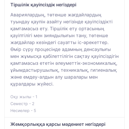
Тіршілік қауіпсіздік негіздері
Авариялардың, төтенше жағдайлардың
туындау қаупін азайту негізінде қауіпсіздікті
қамтамасыз ету. Тіршілік ету ортасының
қауіптілігі мен зияндылығын тану, төтенше
жағдайлар кезіндегі сауатты іс-әрекеттер.
Өмір сүру процесінде адамның денсаулығы
мен жұмысқа қабілеттілігін сақтау қауіпсіздігін
қамтамасыз ететін әлеуметтік-экономикалық,
ұйымдастырушылық, техникалық, гигиеналық
және емдеу-алдын алу шаралары мен
құралдары жүйесі.
Оқу жылы - 1
Семестр - 2
Несиелер - 5
Жемқорлыққа қарсы мәдениет негіздері