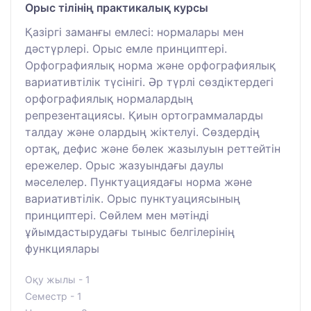
Орыс тілінің практикалық курсы
Қазіргі заманғы емлесі: нормалары мен
дәстүрлері. Орыс емле принциптері.
Орфографиялық норма және орфографиялық
вариативтілік түсінігі. Әр түрлі сөздіктердегі
орфографиялық нормалардың
репрезентациясы. Қиын ортограммаларды
талдау және олардың жіктелуі. Сөздердің
ортақ, дефис және бөлек жазылуын реттейтін
ережелер. Орыс жазуындағы даулы
мәселелер. Пунктуациядағы норма және
вариативтілік. Орыс пунктуациясының
принциптері. Сөйлем мен мәтінді
ұйымдастырудағы тыныс белгілерінің
функциялары
Оқу жылы - 1
Семестр - 1