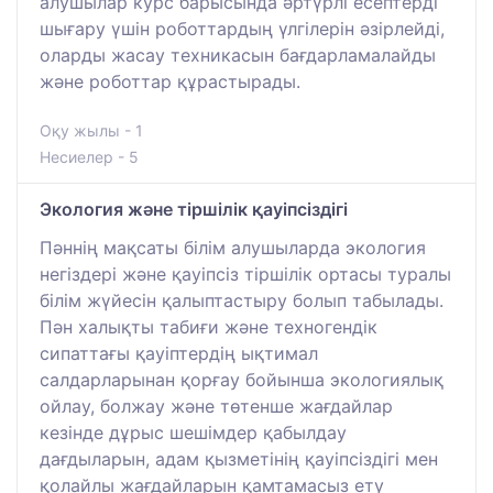
алушылар курс барысында әртүрлі есептерді
шығару үшін роботтардың үлгілерін әзірлейді,
оларды жасау техникасын бағдарламалайды
және роботтар құрастырады.
Оқу жылы - 1
Несиелер - 5
Экология және тіршілік қауіпсіздігі
Пәннің мақсаты білім алушыларда экология
негіздері және қауіпсіз тіршілік ортасы туралы
білім жүйесін қалыптастыру болып табылады.
Пән халықты табиғи және техногендік
сипаттағы қауіптердің ықтимал
салдарларынан қорғау бойынша экологиялық
ойлау, болжау және төтенше жағдайлар
кезінде дұрыс шешімдер қабылдау
дағдыларын, адам қызметінің қауіпсіздігі мен
қолайлы жағдайларын қамтамасыз ету