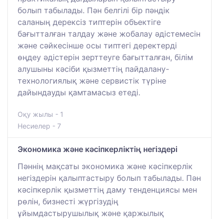
болып табылады. Пән белгілі бір пәндік
саланың дерексіз типтерін объектіге
бағытталған талдау және жобалау әдістемесін
және сәйкесінше осы типтегі деректерді
өңдеу әдістерін зерттеуге бағытталған, білім
алушыны кәсіби қызметтің пайдалану-
технологиялық және сервистік түріне
дайындауды қамтамасыз етеді.
Оқу жылы - 1
Несиелер - 7
Экономика және кәсіпкерліктің негіздері
Пәннің мақсаты экономика және кәсіпкерлік
негіздерін қалыптастыру болып табылады. Пән
кәсіпкерлік қызметтің даму тенденциясы мен
рөлін, бизнесті жүргізудің
ұйымдастырушылық және қаржылық