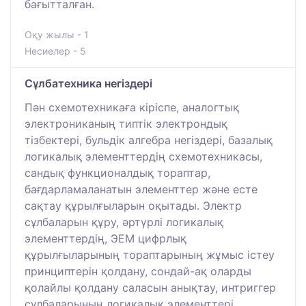
бағытталған.
Оқу жылы - 1
Несиелер - 5
Сұлбатехника негіздері
Пән схемотехникаға кіріспе, аналогтық
электрониканың типтік электрондық
тізбектері, бульдік алгебра негіздері, базалық
логикалық элементтердің схемотехникасы,
сандық функционалдық тораптар,
бағдарламаланатын элементтер және есте
сақтау құрылғыларын оқытады. Электр
сұлбаларын құру, әртүрлі логикалық
элементтердің, ЭЕМ цифрлық
құрылғыларының тораптарының жұмыс істеу
принциптерін қолдану, сондай-ақ оларды
қолайлы қолдану саласын анықтау, интриггер
сұлбаларының логикалық элементтері