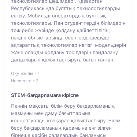
технологиялар шешімдері. Қазақстан
Республикасында бұлттық технологияларды
енгізу. Мобильді оператордың бұлттық
технологиялары. Пән студенттердің білімдерін
тәжірибе жүзінде қолдану қабілеттілігін;
пәндік облыстарында есептерді шешуде
ақпараттық технологиялар негізгі модельдерін
және оларды қолдану тәсілдерін пайдалану
дағдыларын қалыптастыруға бағытталған.
Оқу жылы - 1
Несиелер - 7
STEM-бағдарламаға кіріспе
Пәннің мақсаты білім беру бағдарламаның
мазмұны мен даму бағыттарына
концептуалды көзқарас қалыптастыру. Білім
беру бағдарламаның құрамына енгізілген
бірнеше кәсіби салалардың байланысы