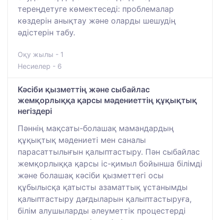
тереңдетуге көмектеседі: проблемалар
көздерін анықтау және оларды шешудің
әдістерін табу.
Оқу жылы - 1
Несиелер - 6
Кәсіби қызметтің және сыбайлас
жемқорлыққа қарсы мәдениеттің құқықтық
негіздері
Пәннің мақсаты-болашақ мамандардың
құқықтық мәдениеті мен саналы
парасаттылығын қалыптастыру. Пән сыбайлас
жемқорлыққа қарсы іс-қимыл бойынша білімді
және болашақ кәсіби қызметтегі осы
құбылысқа қатысты азаматтық ұстанымды
қалыптастыру дағдыларын қалыптастыруға,
білім алушыларды әлеуметтік процестерді