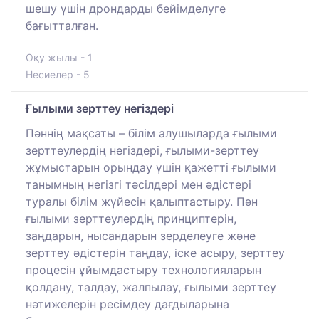
шешу үшін дрондарды бейімделуге
бағытталған.
Оқу жылы - 1
Несиелер - 5
Ғылыми зерттеу негіздері
Пәннің мақсаты – білім алушыларда ғылыми
зерттеулердің негіздері, ғылыми-зерттеу
жұмыстарын орындау үшін қажетті ғылыми
танымның негізгі тәсілдері мен әдістері
туралы білім жүйесін қалыптастыру. Пән
ғылыми зерттеулердің принциптерін,
заңдарын, нысандарын зерделеуге және
зерттеу әдістерін таңдау, іске асыру, зерттеу
процесін ұйымдастыру технологияларын
қолдану, талдау, жалпылау, ғылыми зерттеу
нәтижелерін ресімдеу дағдыларына