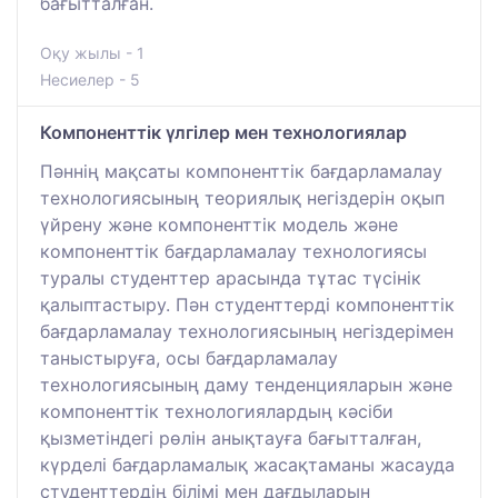
бағытталған.
Оқу жылы - 1
Несиелер - 5
Компоненттік үлгілер мен технологиялар
Пәннің мақсаты компоненттік бағдарламалау
технологиясының теориялық негіздерін оқып
үйрену және компоненттік модель және
компоненттік бағдарламалау технологиясы
туралы студенттер арасында тұтас түсінік
қалыптастыру. Пән студенттерді компоненттік
бағдарламалау технологиясының негіздерімен
таныстыруға, осы бағдарламалау
технологиясының даму тенденцияларын және
компоненттік технологиялардың кәсіби
қызметіндегі рөлін анықтауға бағытталған,
күрделі бағдарламалық жасақтаманы жасауда
студенттердің білімі мен дағдыларын