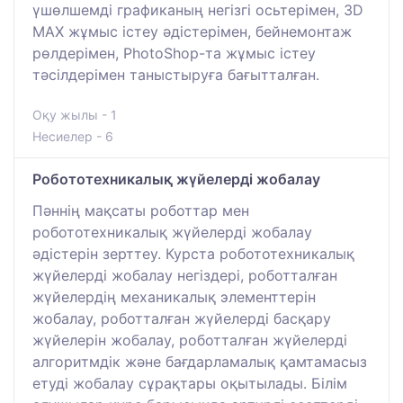
үшөлшемді графиканың негізгі осьтерімен, 3D
MAX жұмыс істеу әдістерімен, бейнемонтаж
рөлдерімен, PhotoShop-та жұмыс істеу
тәсілдерімен таныстыруға бағытталған.
Оқу жылы - 1
Несиелер - 6
Робототехникалық жүйелерді жобалау
Пәннің мақсаты роботтар мен
робототехникалық жүйелерді жобалау
әдістерін зерттеу. Курста робототехникалық
жүйелерді жобалау негіздері, роботталған
жүйелердің механикалық элементтерін
жобалау, роботталған жүйелерді басқару
жүйелерін жобалау, роботталған жүйелерді
алгоритмдік және бағдарламалық қамтамасыз
етуді жобалау сұрақтары оқытылады. Білім