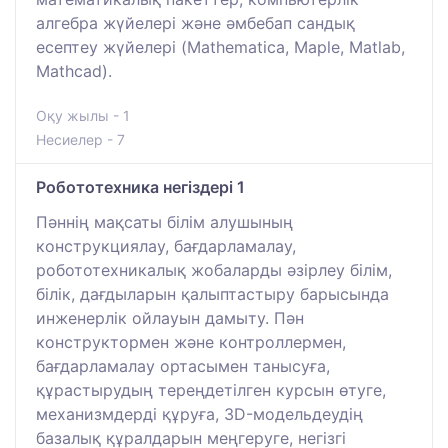
алгебра жүйелері және әмбебап сандық
есептеу жүйелері (Mathematica, Maple, Matlab,
Mathcad).
Оқу жылы - 1
Несиелер - 7
Робототехника негіздері 1
Пәннің мақсаты білім алушының
конструкциялау, бағдарламалау,
робототехникалық жобаларды әзірлеу білім,
білік, дағдыларын қалыптастыру барысында
инженерлік ойлауын дамыту. Пән
конструктормен және контроллермен,
бағдарламалау ортасымен танысуға,
құрастырудың тереңдетілген курсын өтуге,
механизмдерді құруға, 3D-модельдеудің
базалық құралдарын меңгеруге, негізгі