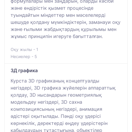
формулалары мен заңдарын, оларды кәсіби
және өндірістік қызмет процесінде
туындайтын міндеттер мен мәселелерді
шешуде қолдану мүмкіндіктерін, заманауи оқу
және ғылыми жабдықтардың құрылымы мен
жұмыс принципін игеруге бағытталған.
Оқу жылы - 1
Несиелер - 5
3Д графика
Курста 3D графиканың концептуалды
негіздері, 3D графика жүйелерін аппараттық
қолдау, 3D нысандарын геометриялық
модельдеу негіздері, 3D сахна
композициясының негіздері, анимация
әдістері оқытылады. Пәнді оқу үдерісі
көрнекілік, деректерді өңдеу үдерістерін
қабылдаудың тұтастығына, объектілер