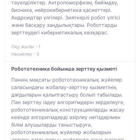
тәуелділіктер. Антропоморфизм, бейімдеу,
бионика, нейрокибернетика қасиеттері.
Андроидтар үлгілері. Зияткерлі робот үлгісі
және басқару заңдылықтары. Роботтарды
зерттеудегі кибернетикалық көзқарас.
Оқу жылы - 1
Несиелер - 5
Робототехника бойынша зерттеу қызметі
Пәннің мақсаты робототехникалық жүйелер
саласындағы жобалау-зерттеу қызметінің
дағдыларын қалыптастыру болып табылады.
Пән зерттеу іздеу алгоритмдерін зерделеуге,
робототехникалық конструкцияларды жасау
кезінде алгоритмдерді әзірлеу негіздерімен
білім алушыларды таныстыруға,
робототехникалық жүйелер жобаларын
әзірлеу дағдыларын жүйелеуге және енгізуге,