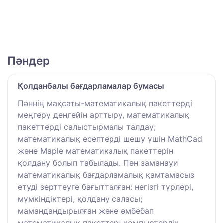
Пәндер
Қолданбалы бағдарламалар бумасы
Пәннің мақсаты-математикалық пакеттерді
меңгеру деңгейін арттыру, математикалық
пакеттерді салыстырмалы талдау;
математикалық есептерді шешу үшін MathCad
және Maple математикалық пакеттерін
қолдану болып табылады. Пән заманауи
математикалық бағдарламалық қамтамасыз
етуді зерттеуге бағытталған: негізгі түрлері,
мүмкіндіктері, қолдану саласы;
мамандандырылған және әмбебап
математикалық пакеттер; компьютерлік