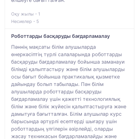
Оқу жылы - 1
Несиелер - 5
Роботтарды басқаруды бағдарламалау
Пәннің мақсаты білім алушыларда
өнеркәсіптің түрлі салаларында роботтарды
басқаруды бағдарламалау бойынша заманауи
білімді қалыптастыру және білім алушыларды
осы бағыт бойынша практикалық қызметке
дайындау болып табылады. Пән білім
алушыларда роботтарды басқаруды
бағдарламалау үшін қажетті технологиялық
білім және білік жүйесін қалыптастыруға және
дамытуға бағытталған. Білім алушылар курс
барысында әртүрлі есептерді шығару үшін
роботтардың үлгілерін әзірлейді, оларды
жасау техникасын бағдарламалайды және