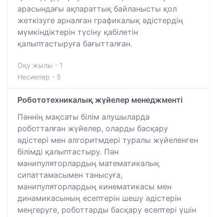
арасындағы ақпараттық байланысты қол
жеткізуге арналған графикалық әдістердің
мүмкіндіктерін түсіну қабілетін
қалыптастыруға бағытталған.
Оқу жылы - 1
Несиелер - 5
Робототехникалық жүйелер менеджменті
Пәннің мақсаты білім алушыларда
роботталған жүйелер, оларды басқару
әдістері мен алгоритмдері туралы жүйеленген
білімді қалыптастыру. Пән
манипуляторлардың математикалық
сипаттамасымен танысуға,
манипуляторлардың кинематикасы мен
динамикасының есептерін шешу әдістерін
меңгеруге, роботтарды басқару есептері үшін