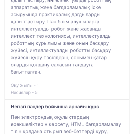
аппараттық және бағдарламалық іске
асыруында практикалық дағдыларды
қалыптастыру. Пән білім алушыларға
интеллектуалды робот және жасанды
интеллект технологиясы, интеллектуалды
роботтың құрылымы және оның басқару
жүйесі, интеллектуалды роботты басқару
жүйесін құру тәсілдерін, сонымен қатар
оларды қолдану саласын талдауға
бағытталған.
Оқу жылы - 1
Несиелер - 5
Негізгі пәндер бойынша арнайы курс
Пән электрондық оқулықтардың
ерекшеліктерін көрсету, HTML бағдарламалау
тілін қолдана отырып веб-беттерді құру,