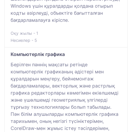
Windows үшін құралдарды қолдана отырып
кодты әзірлеуді, объектіге бағытталған
бағдарламалауға кіріспе.
Оқу жылы - 1
Несиелер - 5
Компьютерлік графика
Берілген пәннің мақсаты ретінде
компьютерлік графиканың әдістері мен
құралдарын меңгеру, бейнемонтаж
бағдарламалары, векторлық және растрлық
графика редакторлары көмегімен екіөлшемді
және үшөлшемді геометриялық үлгілерді
тұрғызу технологиялары болып табылады.
Пән білім алушыларды компьютерлік графика
тарихымен, оның негізгі түсініктерімен,
CorelDraw-мен жұмыс істеу тәсілдерімен,