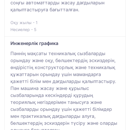
соңғы автоматтарды жасау дағдыларын
қалыптастыруға бағытталған.
Оқу жылы - 1
Несиелер - 5
Инженерлік графика
Пәннің мақсаты техникалық сызбаларды
орындау және оқу, бөлшектердің эскиздерін,
өндірістің конструкторлық және техникалық
құжаттарын орындау үшін мамандарға
қажетті білім мен дағдыларды қалыптастыру.
Пән машина жасау және құрылыс
сызбаларында кескіндерді құрудың
теориялық негіздерімен танысуға және
сызбаларды орындау үшін қажетті білімдер
мен практикалық дағдыларды алуға,
бөлшектердің эскиздерін түсіру және оларды
өлшеуге бағытталған.