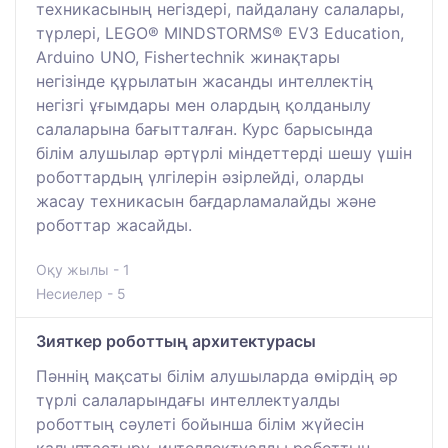
техникасының негіздері, пайдалану салалары,
түрлері, LEGO® MINDSTORMS® EV3 Education,
Arduino UNO, Fishertechnik жинақтары
негізінде құрылатын жасанды интеллектің
негізгі ұғымдары мен олардың қолданылу
салаларына бағытталған. Курс барысында
білім алушылар әртүрлі міндеттерді шешу үшін
роботтардың үлгілерін әзірлейді, оларды
жасау техникасын бағдарламалайды және
роботтар жасайды.
Оқу жылы - 1
Несиелер - 5
Зияткер роботтың архитектурасы
Пәннің мақсаты білім алушыларда өмірдің әр
түрлі салаларындағы интеллектуалды
роботтың сәулеті бойынша білім жүйесін
қалыптастыру, интеллектуалды роботтың