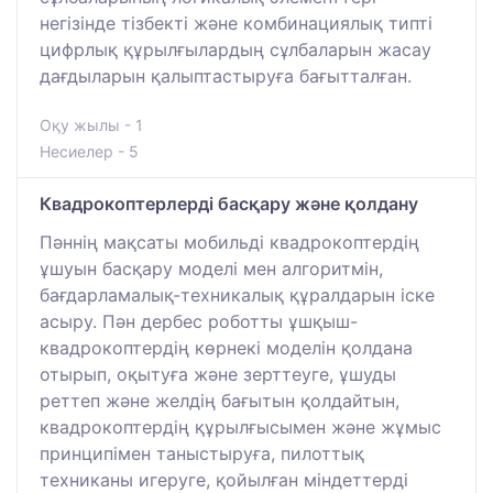
негізінде тізбекті және комбинациялық типті
цифрлық құрылғылардың сұлбаларын жасау
дағдыларын қалыптастыруға бағытталған.
Оқу жылы - 1
Несиелер - 5
Квадрокоптерлерді басқару және қолдану
Пәннің мақсаты мобильді квадрокоптердің
ұшуын басқару моделі мен алгоритмін,
бағдарламалық-техникалық құралдарын іске
асыру. Пән дербес роботты ұшқыш-
квадрокоптердің көрнекі моделін қолдана
отырып, оқытуға және зерттеуге, ұшуды
реттеп және желдің бағытын қолдайтын,
квадрокоптердің құрылғысымен және жұмыс
принципімен таныстыруға, пилоттық
техниканы игеруге, қойылған міндеттерді