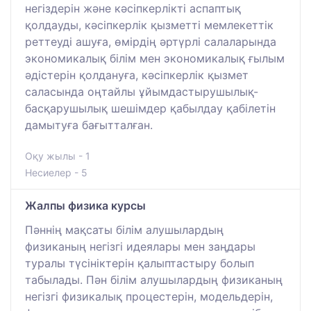
негіздерін және кәсіпкерлікті аспаптық
қолдауды, кәсіпкерлік қызметті мемлекеттік
реттеуді ашуға, өмірдің әртүрлі салаларында
экономикалық білім мен экономикалық ғылым
әдістерін қолдануға, кәсіпкерлік қызмет
саласында оңтайлы ұйымдастырушылық-
басқарушылық шешімдер қабылдау қабілетін
дамытуға бағытталған.
Оқу жылы - 1
Несиелер - 5
Жалпы физика курсы
Пәннің мақсаты білім алушылардың
физиканың негізгі идеялары мен заңдары
туралы түсініктерін қалыптастыру болып
табылады. Пән білім алушылардың физиканың
негізгі физикалық процестерін, модельдерін,