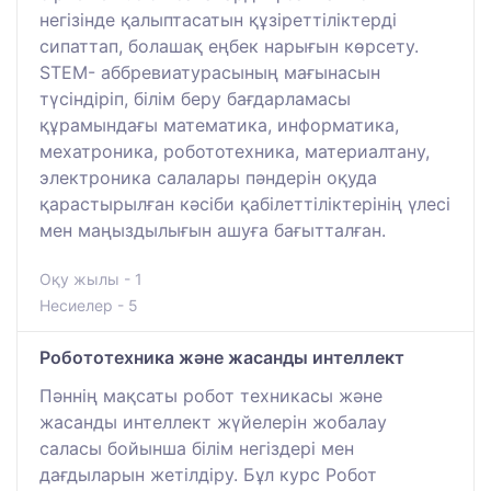
негізінде қалыптасатын құзіреттіліктерді
сипаттап, болашақ еңбек нарығын көрсету.
STEM- аббревиатурасының мағынасын
түсіндіріп, білім беру бағдарламасы
құрамындағы математика, информатика,
мехатроника, робототехника, материалтану,
электроника салалары пәндерін оқуда
қарастырылған кәсіби қабілеттіліктерінің үлесі
мен маңыздылығын ашуға бағытталған.
Оқу жылы - 1
Несиелер - 5
Робототехника және жасанды интеллект
Пәннің мақсаты робот техникасы және
жасанды интеллект жүйелерін жобалау
саласы бойынша білім негіздері мен
дағдыларын жетілдіру. Бұл курс Робот