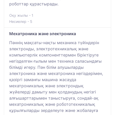
роботтар құрастырады.
Оқу жылы - 1
Несиелер - 5
Мехатроника және электроника
Пәннің мақсаты-нақты механика түйіндерін
электронды, электротехникалық және
компьютерлік компоненттермен біріктіруге
негізделген ғылым мен техника саласындағы
білімді игеру. Пән білім алушыларды
электроника және мехатроника негіздерімен,
қазіргі заманғы машина жасауда
мехатроникалық және электрондық
жүйелерді дамыту мен қолданудың негізгі
алғышарттарымен таныстыруға, сондай-ақ
мехатроникалық және робототехникалық
құрылғыларды зерделеуге және жобалауға