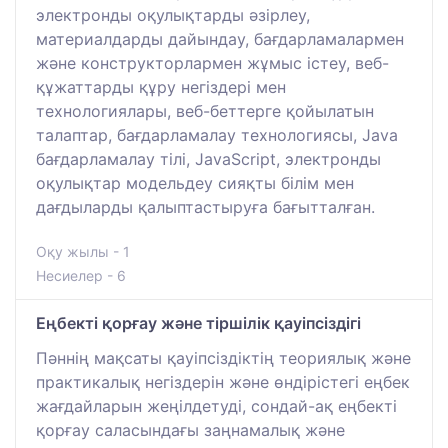
электронды оқулықтарды әзірлеу,
материалдарды дайындау, бағдарламалармен
және конструкторлармен жұмыс істеу, веб-
құжаттарды құру негіздері мен
технологиялары, веб-беттерге қойылатын
талаптар, бағдарламалау технологиясы, Java
бағдарламалау тілі, JavaScript, электронды
оқулықтар модельдеу сияқты білім мен
дағдыларды қалыптастыруға бағытталған.
Оқу жылы - 1
Несиелер - 6
Еңбекті қорғау және тіршілік қауіпсіздігі
Пәннің мақсаты қауіпсіздіктің теориялық және
практикалық негіздерін және өндірістегі еңбек
жағдайларын жеңілдетуді, сондай-ақ еңбекті
қорғау саласындағы заңнамалық және