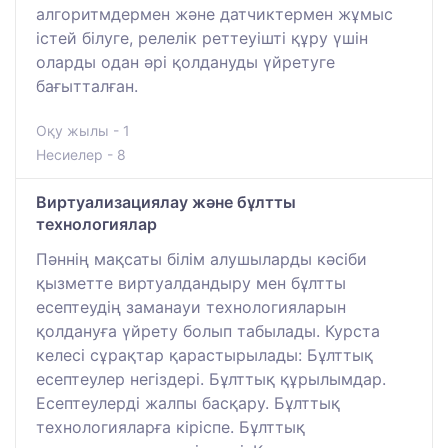
алгоритмдермен және датчиктермен жұмыс
істей білуге, релелік реттеуішті құру үшін
оларды одан әрі қолдануды үйретуге
бағытталған.
Оқу жылы - 1
Несиелер - 8
Виртуализациялау және бұлтты
технологиялар
Пәннің мақсаты білім алушыларды кәсіби
қызметте виртуалдандыру мен бұлтты
есептеудің заманауи технологияларын
қолдануға үйрету болып табылады. Курста
келесі сұрақтар қарастырылады: Бұлттық
есептеулер негіздері. Бұлттық құрылымдар.
Есептеулерді жалпы басқару. Бұлттық
технологияларға кіріспе. Бұлттық