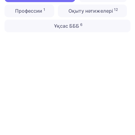
1
12
Профессии
Оқыту нәтижелері
6
Ұқсас БББ