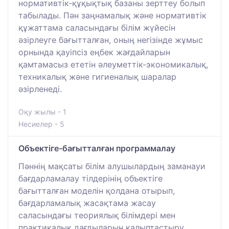
нормативтік-құқықтық базаны зерттеу болып
табылады. Пән заңнамалық және нормативтік
құжаттама саласындағы білім жүйесін
әзірлеуге бағытталған, оның негізінде жұмыс
орнында қауіпсіз еңбек жағдайларын
қамтамасыз ететін әлеуметтік-экономикалық,
техникалық және гигиеналық шаралар
әзірленеді.
Оқу жылы - 1
Несиелер - 5
Объектіге-бағытталған программалау
Пәннің мақсаты білім алушылардың заманауи
бағдарламалау тілдерінің объектіге
бағытталған моделін қолдана отырып,
бағдарламалық жасақтама жасау
саласындағы теориялық білімдері мен
практикалық дағдыларын қалыптастыру