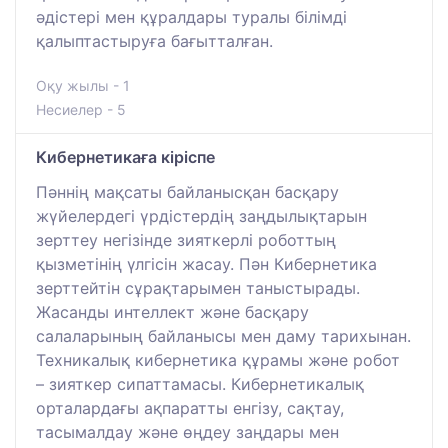
әдістері мен құралдары туралы білімді
қалыптастыруға бағытталған.
Оқу жылы - 1
Несиелер - 5
Кибернетикаға кіріспе
Пәннің мақсаты байланысқан басқару
жүйелердегі үрдістердің заңдылықтарын
зерттеу негізінде зияткерлі роботтың
қызметінің үлгісін жасау. Пән Кибернетика
зерттейтін сұрақтарымен таныстырады.
Жасанды интеллект және басқару
салаларының байланысы мен даму тарихынан.
Техникалық кибернетика құрамы және робот
– зияткер сипаттамасы. Кибернетикалық
орталардағы ақпаратты енгізу, сақтау,
тасымалдау және өңдеу заңдары мен