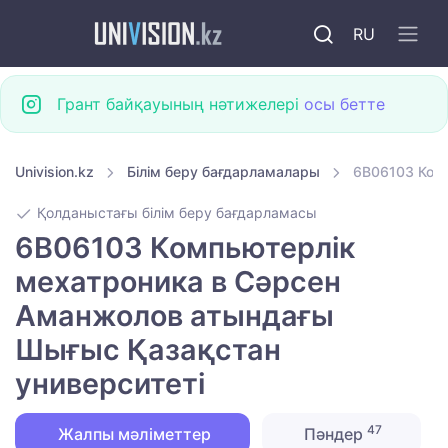
RU
Грант байқауының нәтижелері
осы бетте
Univision.kz
Білім беру бағдарламалары
6B06103 Ком
Қолданыстағы білім беру бағдарламасы
6B06103 Компьютерлік
мехатроника в Сәрсен
Аманжолов атындағы
Шығыс Қазақстан
университеті
47
Жалпы мәліметтер
Пәндер