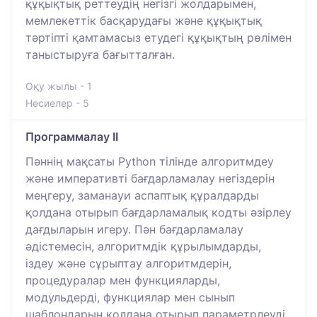
құқықтық реттеудің негізгі жолдарымен,
мемлекеттік басқарудағы және құқықтық
тәртіпті қамтамасыз етудегі құқықтың рөлімен
таныстыруға бағытталған.
Оқу жылы - 1
Несиелер - 5
Программалау II
Пәннің мақсаты Python тілінде алгоритмдеу
және императивті бағдарламалау негіздерін
меңгеру, заманауи аспаптық құралдарды
қолдана отырып бағдарламалық кодты әзірлеу
дағдыларын игеру. Пән бағдарламалау
әдістемесін, алгоритмдік құрылымдарды,
іздеу және сұрыптау алгоритмдерін,
процедуралар мен функцияларды,
модульдерді, функциялар мен сынып
шаблондарын қолдана отырып параметрлеуді,