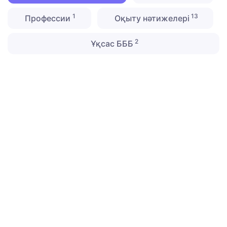
1
13
Профессии
Оқыту нәтижелері
2
Ұқсас БББ