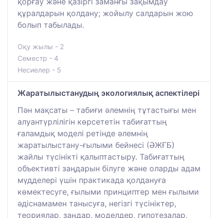
қорғау және қазіргі заманғы зақымдау
құралдарын қолдану; жойылу салдарын жою
болып табылады.
Оқу жылы - 2
Семестр - 4
Несиелер - 5
Жаратылыстанудың экологиялық аспектілері
Пән мақсаты – табиғи әлемнің тұтастығы мен
алуантүрлілігін көрсететін табиғаттың
ғаламдық моделі ретінде әлемнің
жаратылыстану-ғылыми бейнесі (ӘЖҒБ)
жайлы түсінікті қалыптастыру. Табиғаттың
объективті заңдарын білуге және оларды адам
мүдделері үшін практикада қолдануға
көмектесуге, ғылыми принциптер мен ғылыми
әдіснамамен танысуға, негізгі түсініктер,
теориялар, заңдар, моделдер, гипотезалар,