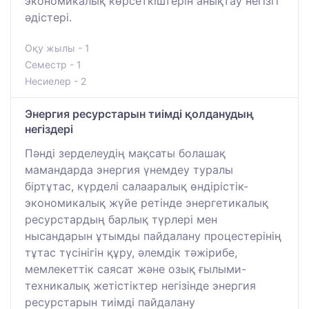
экономикалық көрсеткіштерін анықтау негізгі
әдістері.
Оқу жылы - 1
Семестр - 1
Несиелер - 2
Энергия ресурстарын тиімді қолданудың
негіздері
Пәнді зерделеудің мақсаты болашақ
мамандарда энергия үнемдеу туралы
біртұтас, күрделі салааралық өндірістік-
экономикалық жүйе ретінде энергетикалық
ресурстардың барлық түрлері мен
нысандарын ұтымды пайдалану процестерінің
тұтас түсінігін құру, әлемдік тәжірибе,
мемлекеттік саясат және озық ғылыми-
техникалық жетістіктер негізінде энергия
ресурстарын тиімді пайдалану