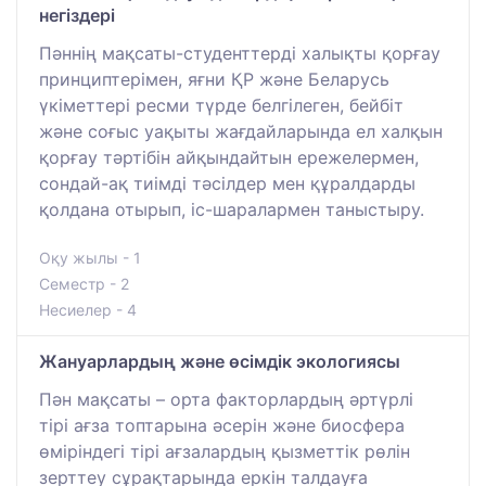
негіздері
Пәннің мақсаты-студенттерді халықты қорғау
принциптерімен, яғни ҚР және Беларусь
үкіметтері ресми түрде белгілеген, бейбіт
және соғыс уақыты жағдайларында ел халқын
қорғау тәртібін айқындайтын ережелермен,
сондай-ақ тиімді тәсілдер мен құралдарды
қолдана отырып, іс-шаралармен таныстыру.
Оқу жылы - 1
Семестр - 2
Несиелер - 4
Жануарлардың және өсімдік экологиясы
Пән мақсаты – орта факторлардың әртүрлі
тірі ағза топтарына әсерін және биосфера
өміріндегі тірі ағзалардың қызметтік рөлін
зерттеу сұрақтарында еркін талдауға