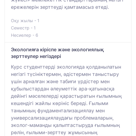
ережелерін зерттеуді қамтамасыз етеді.
Оқу жылы - 1
Семестр - 1
Несиелер - 6
Экологияға кіріспе және экологиялық
зерттеулер негіздері
Курс студенттерді экологияда қолданылатын
негізгі түсініктермен, әдістермен таныстыру
үшін арналған және табиғи үрдістер мен
құбылыстардан әлеуметтік ара-қатынасқа
дейінгі мәселелерді қарастыратын ғылымның
кешендігі жайлы көрініс береді. Ғылыми
танымның фундаментализациялау мен
универсализациялаудағы проблемаларын,
эколог-маманды қалыптастыруда ғылымның
рөлін, ғылыми-зерттеу жұмысының