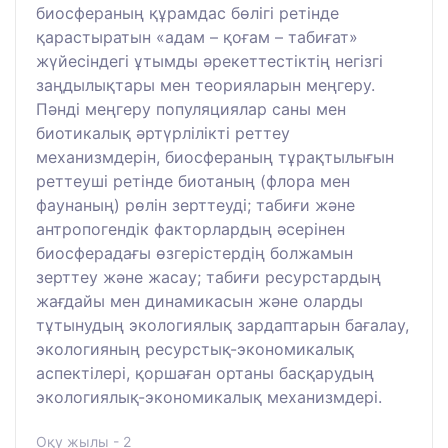
биосфераның құрамдас бөлігі ретінде
қарастыратын «адам – қоғам – табиғат»
жүйесіндегі ұтымды әрекеттестіктің негізгі
заңдылықтары мен теорияларын меңгеру.
Пәнді меңгеру популяциялар саны мен
биотикалық әртүрлілікті реттеу
механизмдерін, биосфераның тұрақтылығын
реттеуші ретінде биотаның (флора мен
фаунаның) рөлін зерттеуді; табиғи және
антропогендік факторлардың әсерінен
биосферадағы өзгерістердің болжамын
зерттеу және жасау; табиғи ресурстардың
жағдайы мен динамикасын және оларды
тұтынудың экологиялық зардаптарын бағалау,
экологияның ресурстық-экономикалық
аспектілері, қоршаған ортаны басқарудың
экологиялық-экономикалық механизмдері.
Оқу жылы - 2