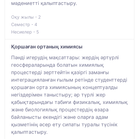
мәдениетті қалыптастыру.
Оқу жылы - 2
Семестр - 4
Несиелер - 5
Қоршаған ортаның химиясы
Пәнді игерудің мақсаттары: жердің әртүрлі
геосфераларында болатын химиялық
процестерді зерттейтін қазіргі заманғы
интеграцияланған ғылым ретінде студенттерді
қоршаған орта химиясының концептуалды
негіздерімен таныстыру; әр түрлі жер
қабықтарындағы табиғи физикалық, химиялық
және биологиялық процестердің өзара
байланысты екендігі және оларға адам
қызметінің әсер ету сипаты туралы түсінік
қалыптастыру.