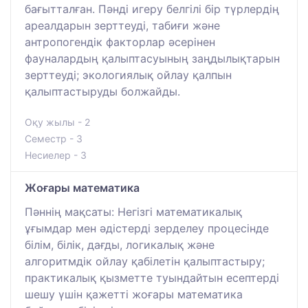
бағытталған. Пәнді игеру белгілі бір түрлердің
ареалдарын зерттеуді, табиғи және
антропогендік факторлар әсерінен
фауналардың қалыптасуының заңдылықтарын
зерттеуді; экологиялық ойлау қалпын
қалыптастыруды болжайды.
Оқу жылы - 2
Семестр - 3
Несиелер - 3
Жоғары математика
Пәннің мақсаты: Негізгі математикалық
ұғымдар мен әдістерді зерделеу процесінде
білім, білік, дағды, логикалық және
алгоритмдік ойлау қабілетін қалыптастыру;
практикалық қызметте туындайтын есептерді
шешу үшін қажетті жоғары математика