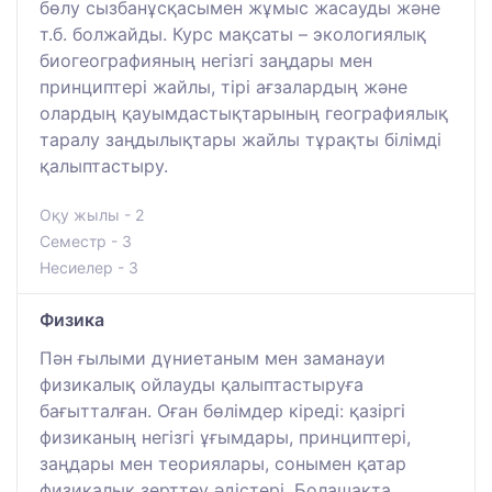
бөлу сызбанұсқасымен жұмыс жасауды және
т.б. болжайды. Курс мақсаты – экологиялық
биогеографияның негізгі заңдары мен
принциптері жайлы, тірі ағзалардың және
олардың қауымдастықтарының географиялық
таралу заңдылықтары жайлы тұрақты білімді
қалыптастыру.
Оқу жылы - 2
Семестр - 3
Несиелер - 3
Физика
Пән ғылыми дүниетаным мен заманауи
физикалық ойлауды қалыптастыруға
бағытталған. Оған бөлімдер кіреді: қазіргі
физиканың негізгі ұғымдары, принциптері,
заңдары мен теориялары, сонымен қатар
физикалық зерттеу әдістері. Болашақта