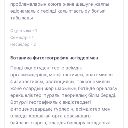
проблемаларын қоюға және шешуге жалпы
әдіснамалық тәсілді қалыптастыру болып
табылады
Оқу жылы - 1
Семестр - 1
Несиелер - 2
Ботаника фитогеография негіздерімен
Пәнді оқу студенттерге өсімдік
организмдерінің морфологиясы, анатомиясы,
физиологиясы, эволюциясы, таксономиясы
және олардың жер шарының бетінде орналасу
ерекшеліктері туралы теориялық білім береді.
Әртүрлі географиялық ендіктердегі
фитоценоздардың түрлерін, өсімдіктер мен
оларды қоршаған орта арасындағы
байланыстарын, оларды басқару жолдарын