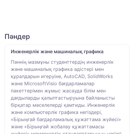
Пәндер
Инженерлік және машиналық графика
Пәннің мазмұны студенттердің инженерлік
және машиналық графика әдістері мен
құралдарын игеруіне, AutoCAD, SolidWorks
және MicrosoftVisio бағдарламалар
пакеттерімен жұмыс жасауда білім мен
дағдыларды қалыптастыруына байланысты
бірқатар мәселелерді қамтиды. Инженерлік
және компьютерлік графика негіздері,
«Бірыңғай бағдарламалық құжаттама жүйесі»
және «Бірыңғай жобалау құжаттамасы
жүйесі» мемлекеттік стандарттарының негізгі