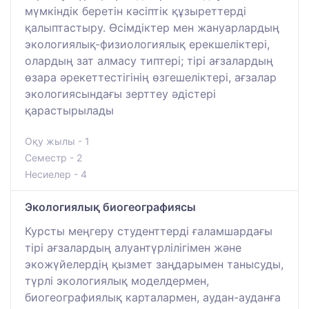
мүмкіндік беретін кәсіптік құзыреттерді
қалыптастыру. Өсімдіктер мен жануарлардың
экологиялық-физиологиялық ерекшеліктері,
олардың зат алмасу типтері; тірі ағзалардың
өзара әрекеттестігінің өзгешеліктері, ағзалар
экологиясындағы зерттеу әдістері
қарастырылады
Оқу жылы - 1
Семестр - 2
Несиелер - 4
Экологиялық биогеографиясы
Курсты меңгеру студенттерді ғаламшардағы
тірі ағзалардың алуантүрлілігімен және
экожүйелердің қызмет заңдарымен танысуды,
түрлі экологиялық моделдермен,
биогеографиялық карталармен, аудан-ауданға