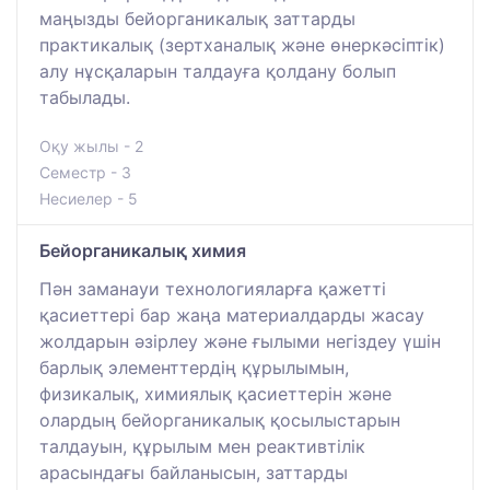
маңызды бейорганикалық заттарды
практикалық (зертханалық және өнеркәсіптік)
алу нұсқаларын талдауға қолдану болып
табылады.
Оқу жылы - 2
Семестр - 3
Несиелер - 5
Бейорганикалық химия
Пән заманауи технологияларға қажетті
қасиеттері бар жаңа материалдарды жасау
жолдарын әзірлеу және ғылыми негіздеу үшін
барлық элементтердің құрылымын,
физикалық, химиялық қасиеттерін және
олардың бейорганикалық қосылыстарын
талдауын, құрылым мен реактивтілік
арасындағы байланысын, заттарды