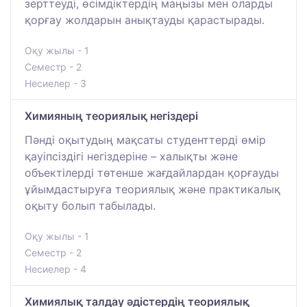
зерттеуді, өсімдіктердің маңызы мен оларды
қорғау жолдарын анықтауды қарастырады.
Оқу жылы - 1
Семестр - 2
Несиелер - 3
Химияның теориялық негіздері
Пәнді оқытудың мақсаты студенттерді өмір
қауіпсіздігі негіздеріне – халықты және
объектілерді төтенше жағдайлардан қорғауды
ұйымдастыруға теориялық және практикалық
оқыту болып табылады.
Оқу жылы - 1
Семестр - 2
Несиелер - 4
Химиялық талдау әдістердің теориялық