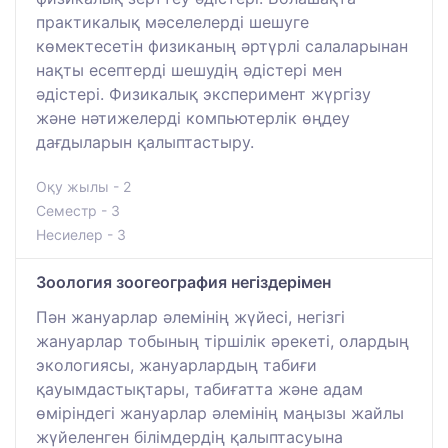
практикалық мәселелерді шешуге
көмектесетін физиканың әртүрлі салаларынан
нақты есептерді шешудің әдістері мен
әдістері. Физикалық эксперимент жүргізу
және нәтижелерді компьютерлік өңдеу
дағдыларын қалыптастыру.
Оқу жылы - 2
Семестр - 3
Несиелер - 3
Зоология зоогеография негіздерімен
Пән жануарлар әлемінің жүйесі, негізгі
жануарлар тобының тіршілік әрекеті, олардың
экологиясы, жануарлардың табиғи
қауымдастықтары, табиғатта және адам
өміріндегі жануарлар әлемінің маңызы жайлы
жүйеленген білімдердің қалыптасуына