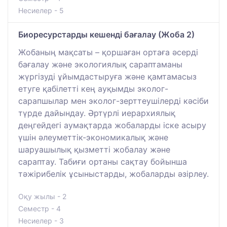
Несиелер - 5
Биоресурстарды кешенді бағалау (Жоба 2)
Жобаның мақсаты – қоршаған ортаға әсерді
бағалау және экологиялық сараптаманы
жүргізуді ұйымдастыруға және қамтамасыз
етуге қабілетті кең ауқымды эколог-
сарапшылар мен эколог-зерттеушілерді кәсіби
түрде дайындау. Әртүрлі иерархиялық
деңгейдегі аумақтарда жобаларды іске асыру
үшін әлеуметтік-экономикалық және
шаруашылық қызметті жобалау және
сараптау. Табиғи ортаны сақтау бойынша
тәжірибелік ұсыныстарды, жобаларды әзірлеу.
Оқу жылы - 2
Семестр - 4
Несиелер - 3