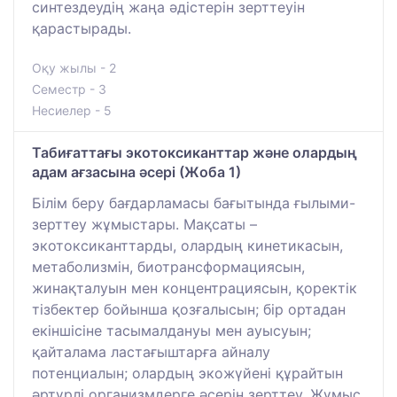
синтездеудің жаңа әдістерін зерттеуін
қарастырады.
Оқу жылы - 2
Семестр - 3
Несиелер - 5
Табиғаттағы экотоксиканттар және олардың
адам ағзасына әсері (Жоба 1)
Білім беру бағдарламасы бағытында ғылыми-
зерттеу жұмыстары. Мақсаты –
экотоксиканттарды, олардың кинетикасын,
метаболизмін, биотрансформациясын,
жинақталуын мен концентрациясын, қоректік
тізбектер бойынша қозғалысын; бір ортадан
екіншісіне тасымалдануы мен ауысуын;
қайталама ластағыштарға айналу
потенциалын; олардың экожүйені құрайтын
әртүрлі организмдерге әсерін зерттеу. Жұмыс