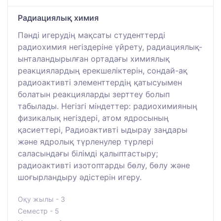
Радиациялық химия
Пәнді игерудің мақсаты студенттерді
радиохимия негіздеріне үйрету, радиациялық-
ынталандырылған ортадағы химиялық
реакциялардың ерекшеліктерін, сондай-ақ
радиоактивті элементтердің қатысуымен
болатын реакцияларды зерттеу болып
табылады. Негізгі міндеттер: радиохимияның
физикалық негіздері, атом ядросының
қасиеттері, Радиоактивті ыдырау заңдары
және ядролық түрленулер түрлері
саласындағы білімді қалыптастыру;
радиоактивті изотоптарды бөлу, бөлу және
шоғырландыру әдістерін игеру.
Оқу жылы - 3
Семестр - 5