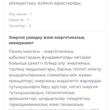
ұйымдастыру жүйесін қарастырады.
Оқу жылы - 1
Семестр - 1
Несиелер - 3
Энергия үнемдеу және энергетикалық
менеджмент
Пәннің мақсаты - энергетикалық
құбылыстардың фундаменталды негіздері
бойынша қажетті білімді алу: энергияның
түрлену заңдылықтары, барлық типтегі электр
қондырғыларының схемалары мен жұмыс
принциптері, энергияны өндірілетін жерлерден
тұтынушыларға беру әдістері, негізгі энергия
тұтынушылардың технологиялық
ерекшеліктері, қондырғылар тиімділігінің
термодинамикалық және техникалық-