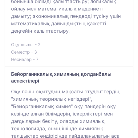
бойынша білімді қалыптастыру; логикалық
ойлау мен математикалық мәдениетті
дамыту; экономикалық пәндерді түсіну үшін
математикалық дайындықтың қажетті
деңгейін қалыптастыру.
Оқу жылы - 2
Семестр - 3
Несиелер - 7
Бейорганикалық химияның қолданбалы
аспектілері
Оқу пәнін оқытудың мақсаты студенттердің
"химияның теориялық негіздері",
"Бейорганикалық химия" оқу пәндерін оқу
кезінде алған білімдерін, іскерліктері мен
дағдыларын бекіту, оларды химиялық
технологияда, оның ішінде химиялық
талшықтар өндірісінде пайдаланылатын аса