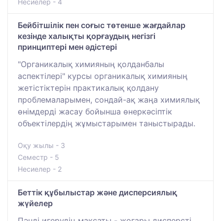
Несиелер - 4
Бейбітшілік пен соғыс төтенше жағдайлар
кезінде халықты қорғаудың негізгі
принциптері мен әдістері
"Органикалық химияның қолданбалы
аспектілері" курсы органикалық химияның
жетістіктерін практикалық қолдану
проблемаларымен, сондай-ақ жаңа химиялық
өнімдерді жасау бойынша өнеркәсіптік
объектілердің жұмыстарымен таныстырады.
Оқу жылы - 3
Семестр - 5
Несиелер - 2
Беттік құбылыстар және дисперсиялық
жүйелер
Пәнді игерудің мақсаты - жоғары дисперсті