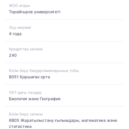
ЖОО атауы
Торайгыров университеті
Оқу мерзімі
4 года
Кредиттер көлемі
240
Білім беру бағдарламаларының тобы
B051 Қоршаған орта
ҰБТ-дағы пәндер
Биология және География
Білім беру саласы
6B05 Жаратылыстану ғылымдары, математика және
статистика