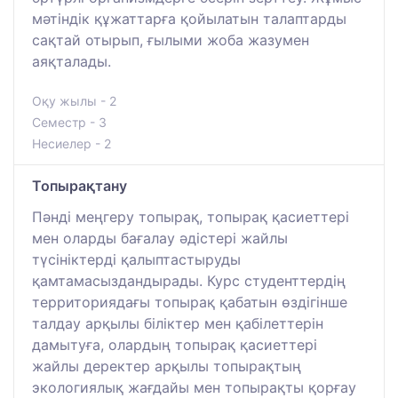
мәтіндік құжаттарға қойылатын талаптарды
сақтай отырып, ғылыми жоба жазумен
аяқталады.
Оқу жылы - 2
Семестр - 3
Несиелер - 2
Топырақтану
Пәнді меңгеру топырақ, топырақ қасиеттері
мен оларды бағалау әдістері жайлы
түсініктерді қалыптастыруды
қамтамасыздандырады. Курс студенттердің
территориядағы топырақ қабатын өздігінше
талдау арқылы біліктер мен қабілеттерін
дамытуға, олардың топырақ қасиеттері
жайлы деректер арқылы топырақтың
экологиялық жағдайы мен топырақты қорғау