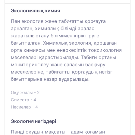
Экологиялық химия
Пән экология және табиғатты қорғауға
арналған, химиялық білімді аралас
жаратылыстану білімімен кіріктіруге
бағытталған. Химиялық экология, қоршаған
орта химиясы мен өнеркәсіптік токсикология
мәселелері қарастырылады. Табиғи ортаны
мониторингілеу және сапасын басқыру
мәселелеріне, табиғатты қорғаудың негізгі
бағыттарына назар аударылады.
Оқу жылы - 2
Семестр - 4
Несиелер - 4
Экология негіздері
Пәнді оқудың мақсаты – адам қоғамын