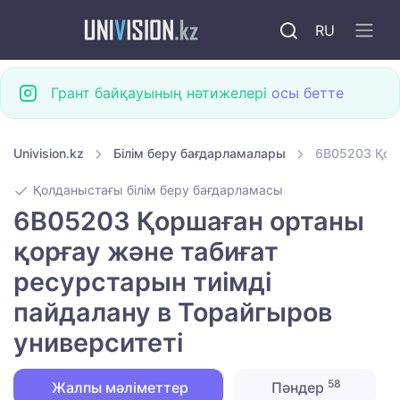
RU
Грант байқауының нәтижелері
осы бетте
Univision.kz
Білім беру бағдарламалары
6B05203 Қорш
Қолданыстағы білім беру бағдарламасы
6B05203 Қоршаған ортаны
қорғау және табиғат
ресурстарын тиімді
пайдалану в Торайгыров
университеті
58
Жалпы мәліметтер
Пәндер