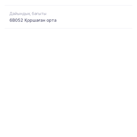
Дайындық бағыты
6B052 Қоршаған орта