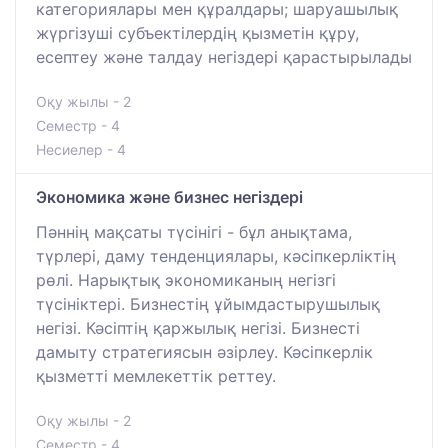
категориялары мен құралдары; шаруашылық
жүргізуші субъектілердің қызметін құру,
есептеу және талдау негіздері қарастырылады
Оқу жылы - 2
Семестр - 4
Несиелер - 4
Экономика және бизнес негіздері
Пәннің мақсаты түсінігі - бұл анықтама,
түрлері, даму тенденциялары, кәсіпкерліктің
рөлі. Нарықтық экономиканың негізгі
түсініктері. Бизнестің ұйымдастырушылық
негізі. Кәсіптің қаржылық негізі. Бизнесті
дамыту стратегиясын әзірлеу. Кәсіпкерлік
қызметті мемлекеттік реттеу.
Оқу жылы - 2
Семестр - 4