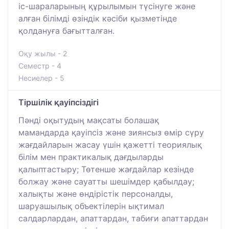
іс-шараларының құрылымын түсінуге және
алған білімді өзіндік кәсіби қызметінде
қолдануға бағытталған.
Оқу жылы - 2
Семестр - 4
Несиелер - 5
Тіршілік қауіпсіздігі
Пәнді оқытудың мақсаты болашақ
мамандарда қауіпсіз және зиянсыз өмір сүру
жағдайларын жасау үшін қажетті теориялық
білім мен практикалық дағдыларды
қалыптастыру; Төтенше жағдайлар кезінде
болжау және сауатты шешімдер қабылдау;
халықты және өндірістік персоналды,
шаруашылық объектілерін ықтимал
салдарлардан, апаттардан, табиғи апаттардан