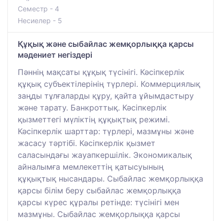
Семестр - 4
Несиелер - 5
Құқық және сыбайлас жемқорлыққа қарсы
мәдениет негіздері
Пәннің мақсаты құқық түсінігі. Кәсіпкерлік
құқық субъектілерінің түрлері. Коммерциялық
заңды тұлғаларды құру, қайта ұйымдастыру
және тарату. Банкроттық. Кәсіпкерлік
қызметтегі мүліктің құқықтық режимі.
Кәсіпкерлік шарттар: түрлері, мазмұны және
жасасу тәртібі. Кәсіпкерлік қызмет
саласындағы жауапкершілік. Экономикалық
айналымға мемлекеттің қатысуының
құқықтық нысандары. Сыбайлас жемқорлыққа
қарсы білім беру сыбайлас жемқорлыққа
қарсы күрес құралы ретінде: түсінігі мен
мазмұны. Сыбайлас жемқорлыққа қарсы