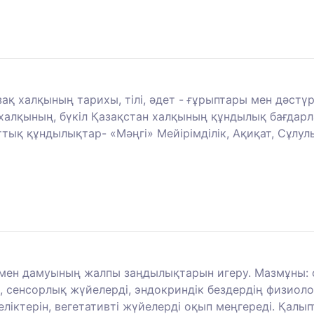
ақ халқының тарихы, тілі, әдет - ғұрыптары мен дәстүрл
 халқының, бүкіл Қазақстан халқының құндылық бағдар
қ құндылықтар- «Мәңгі» Мейірімділік, Ақиқат, Сұлулық
 мен дамуының жалпы заңдылықтарын игеру. Мазмұны: 
, сенсорлық жүйелерді, эндокриндік бездердің физиол
еліктерін, вегетативті жүйелерді оқып меңгереді. Қал