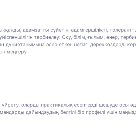
ыққанды, адамзатты сүйетін, адамгершілікті, толерант
спеншілігін тәрбиелеу: Оқу, білім, ғылым, өнер, тәрби
 дүниетанымына әсер еткен негізгі дереккөздерді кө
н меңгеру.
і үйрету, оларды практикалық есептерді шешуде осы әд
амандарды дайындаудың белгілі бір профилі үшін маңы