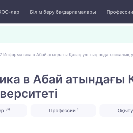
ОО-лар
Білім беру бағдарламалары
Професси
7 Информатика в Абай атындағы Қазақ ұлттық педагогикалық у
ка в Абай атындағы 
верситеті
34
1
ер
Профессии
Оқыту