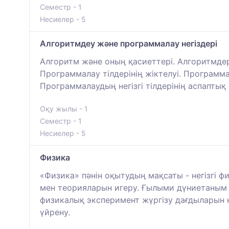
Семестр - 1
Несиелер - 5
Алгоритмдеу және программалау негіздері
Алгоритм және оның қасиеттері. Алгоритмдерд
Программалау тілдерінің жіктелуі. Программ
Программалаудың негізгі тілдерінің аспаптық
Оқу жылы - 1
Семестр - 1
Несиелер - 5
Физика
«Физика» пәнін оқытудың мақсаты - негізгі ф
мен теорияларын игеру. Ғылыми дүниетаным
физикалық эксперимент жүргізу дағдыларын 
үйрену.