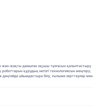
тінде жан-жақты дамыған оқушы тұлғасын қалыптастыру
у роботтарын құрудың негізгі технологиясын меңгеру;
к деңгейде ұйымдастыра білу, ғылыми зерттеулер мен