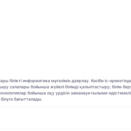
ары білікті информатика мұғалімін даярлау. Кәсіби іс-әреке
ыру салалары бойынша жүйелі білімді қалыптастыру; білім бер
нологиялар бойынша оқу үрдісін заманауи ғылыми-әдістемелі
білуге бағытталады.