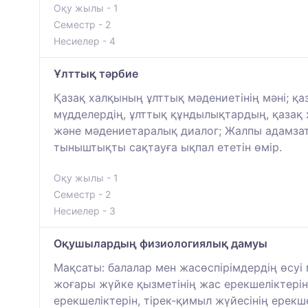
Оқу жылы - 1
Семестр - 2
Несиелер - 4
Ұлттық тәрбие
Қазақ халқының ұлттық мәдениетінің мәні; қаз
мүдделердің, ұлттық құндылықтардың, қазақ
және мәдениетаралық диалог; Жалпы адамзатты
тыныштықты сақтауға ықпал ететін өмір.
Оқу жылы - 1
Семестр - 2
Несиелер - 3
Оқушылардың физиологиялық дамуы
Мақсаты: балалар мен жасөспірімдердің өсуі
жоғары жүйке қызметінің жас ерекшеліктерін
ерекшеліктерін, тірек-қимыл жүйесінің ерекш