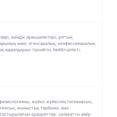
ері, өзіндік ерекшеліктері; ұлттық
ларының мәні; этносаралық, конфессияаралық
 идеалдарын тіркейтін, бейбітшілікті,
физиологияны, жүйке жүйесінің гигиенасын,
огиясын, жыныстық тәрбиені, жас
ыптастырылатын құзыреттер: салауатты өмір