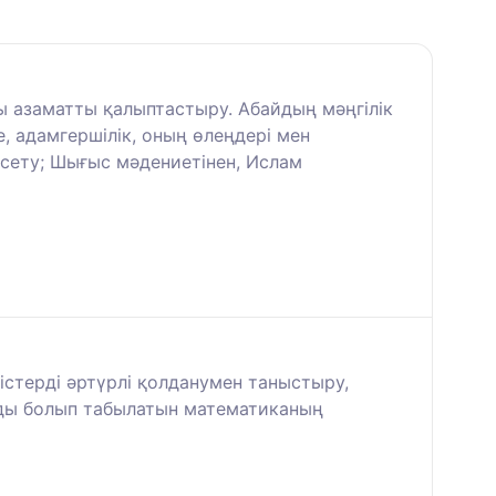
ты азаматты қалыптастыру. Абайдың мәңгілік
е, адамгершілік, оның өлеңдері мен
рсету; Шығыс мәдениетінен, Ислам
істерді әртүрлі қолданумен таныстыру,
зды болып табылатын математиканың