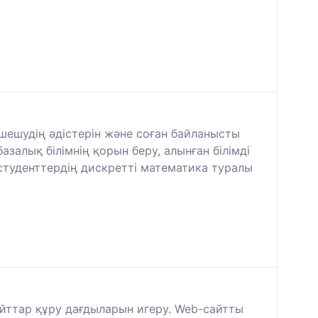
 шешудің әдістерін және соған байланысты
залық білімнің қорын беру, алынған білімді
студенттердің дискретті математика туралы
айттар құру дағдыларын игеру. Web-сайтты