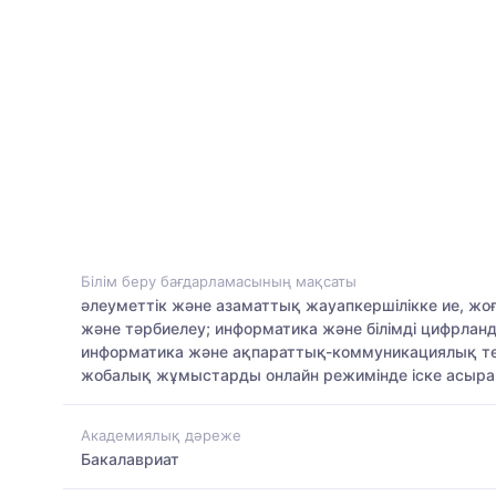
Білім беру бағдарламасының мақсаты
әлеуметтік және азаматтық жауапкершілікке ие, жоғ
және тәрбиелеу; информатика және білімді цифрланд
информатика және ақпараттық-коммуникациялық тех
жобалық жұмыстарды онлайн режимінде іске асыра 
Академиялық дәреже
Бакалавриат