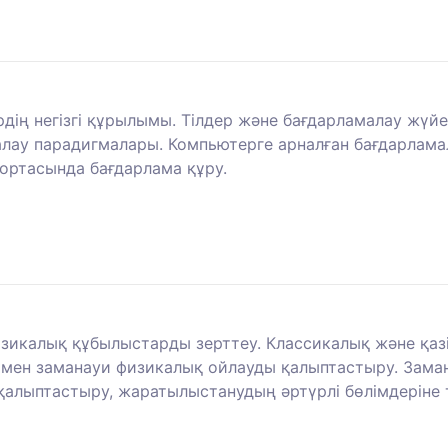
ің негізгі құрылымы. Тілдер және бағдарламалау жүйел
алау парадигмалары. Компьютерге арналған бағдарламал
 ортасында бағдарлама құру.
изикалық құбылыстарды зерттеу. Классикалық және қазі
 мен заманауи физикалық ойлауды қалыптастыру. Зама
қалыптастыру, жаратылыстанудың әртүрлі бөлімдеріне 