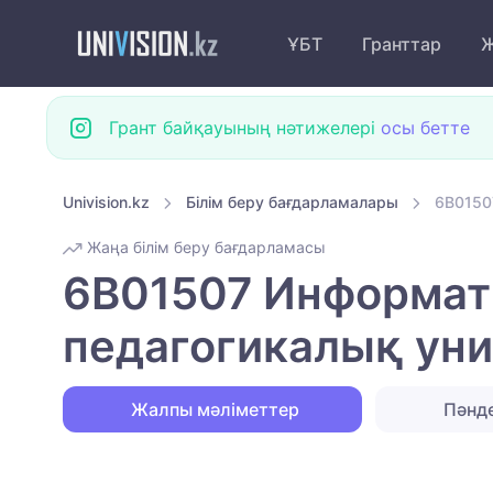
ҰБТ
Гранттар
Ж
Грант байқауының нәтижелері
осы бетте
Univision.kz
Білім беру бағдарламалары
6B0150
Жаңа білім беру бағдарламасы
6B01507 Информати
педагогикалық уни
Жалпы мәліметтер
Пәнд