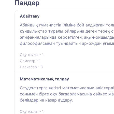
Пәндер
Абайтану
Абайдың гуманистік іліміне бой алдырған тол
құндылықтар туралы ойларына деген терең сүйі
эпифанияларында көрсетілген; ақын-ойшылдың
философиясынан туындайтын ар-ождан ұғымы
Оқу жылы - 1
Семестр - 1
Несиелер - 3
Математикалық талдау
Студенттерге негізгі математикалық әдістерд
сонымен бірге оқу бағдарламасына сәйкес м
бөлімдеріне назар аудару.
Оқу жылы - 1