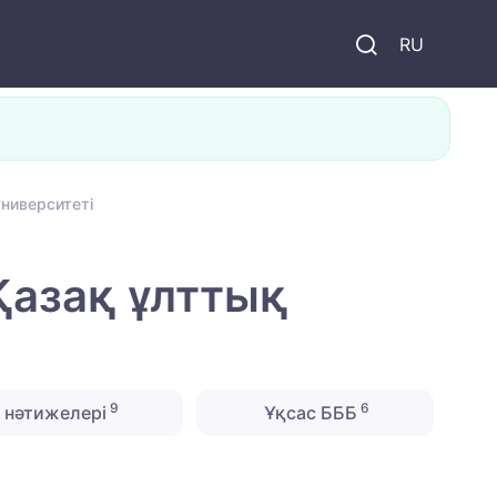
и
RU
ниверситеті
Қазақ ұлттық
9
6
 нәтижелері
Ұқсас БББ