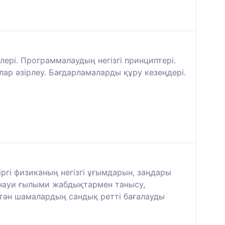
ері. Программалаудың негізгі принциптері.
ар әзірлеу. Бағдарламаларды құру кезеңдері.
ргі физиканың негізгі ұғымдарын, заңдары
науи ғылыми жабдықтармен танысу,
тән шамалардың сандық ретті бағалауды