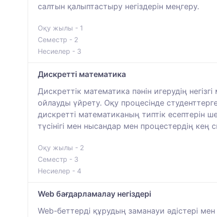
салтын қалыптастыру негіздерін меңгеру.
Оқу жылы - 1
Семестр - 2
Несиелер - 3
Дискретті математика
Дискреттік математика пәнін игерудің негізг
ойлауды үйрету. Оқу процесінде студенттерге
дискретті математиканың типтік есептерін ш
түсінігі мен нысандар мен процестердің кең с
Оқу жылы - 2
Семестр - 3
Несиелер - 4
Web бағдарламалау негіздері
Web-беттерді құрудың заманауи әдістері мен