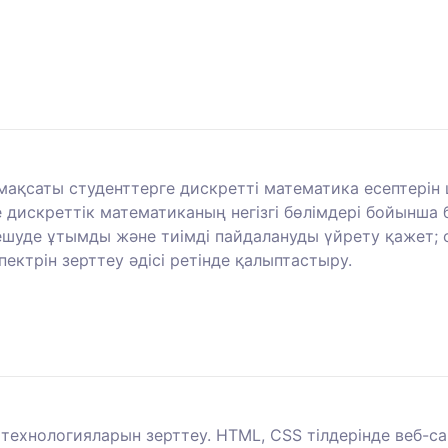
і мақсаты студенттерге дискретті математика есептерін
 дискреттік математиканың негізгі бөлімдері бойынша ба
ешуде ұтымды және тиімді пайдалануды үйрету қажет; 
пектрін зерттеу әдісі ретінде қалыптастыру.
 технологияларын зерттеу. HTML, CSS тілдерінде веб-с