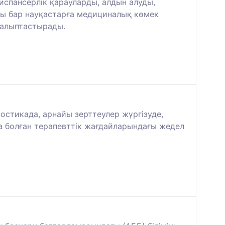
спансерлік қарауларды, алдын алуды,
ры бар науқастарға медициналық көмек
қалыптастырады.
стикада, арнайы зерттеулер жүргізуде,
да болған терапевттік жағдайларындағы жедел