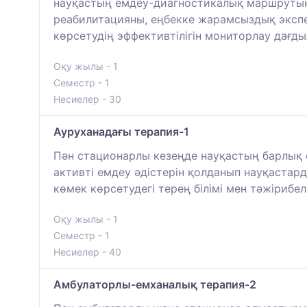
науқастың емдеу-диагностикалық маршрутын 
реабилитацияны, еңбекке жарамсыздық экспер
көрсетудің эффективтілігін мониторлау дағд
Оқу жылы - 1
Семестр - 1
Несиелер - 30
Ауруханадағы терапия-1
Пән стационарлы кезеңде науқастың барлық е
активті емдеу әдістерін қолданып науқастард
көмек көрсетудегі терең білімі мен тәжірибе
Оқу жылы - 1
Семестр - 1
Несиелер - 40
Амбулаторлы-емханалық терапия-2