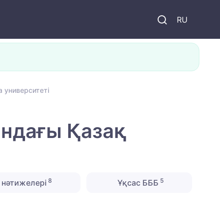
и
RU
 университеті
ындағы Қазақ
8
5
нәтижелері
Ұқсас БББ