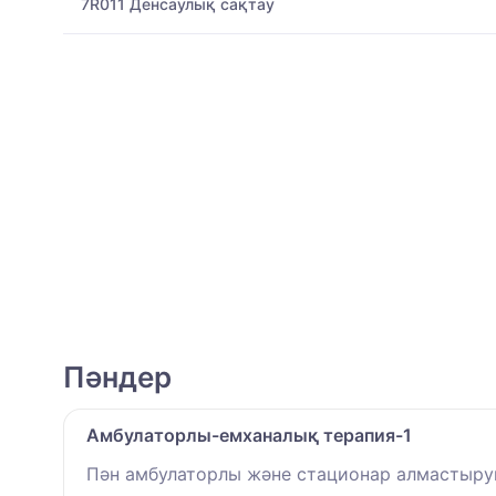
7R011 Денсаулық сақтау
Пәндер
Амбулаторлы-емханалық терапия-1
Пән амбулаторлы және стационар алмастыруш