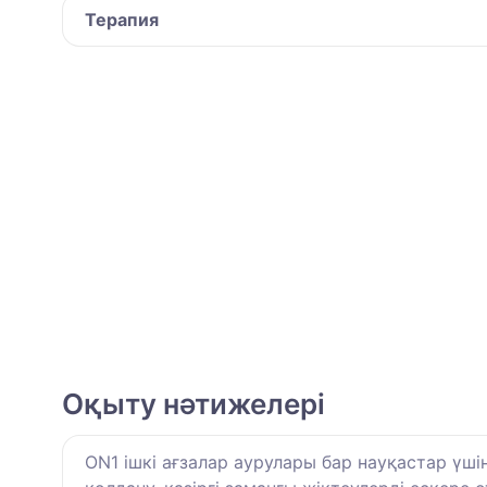
Терапия
Оқыту нәтижелері
ON1 ішкі ағзалар аурулары бар науқастар үш