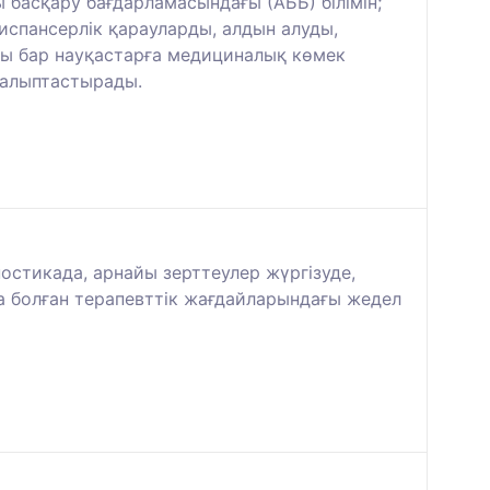
асқару бағдарламасындағы (АББ) білімін;
спансерлік қарауларды, алдын алуды,
ры бар науқастарға медициналық көмек
қалыптастырады.
стикада, арнайы зерттеулер жүргізуде,
да болған терапевттік жағдайларындағы жедел