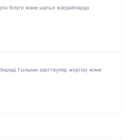
рін білуге және шұғыл жағдайларда
 береді Ғылыми зерттеулер жүргізу және