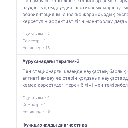
Пән амбулаторлы және стационар алмастыруш
науқастың емдеу-диагностикалық маршрутын 
реабилитацияны, еңбекке жарамсыздық экспер
көрсетудің эффективтілігін мониторлау дағд
Оқу жылы - 2
Семестр - 1
Несиелер - 16
Ауруханадағы терапия-2
Пән стационарлы кезеңде науқастың барлық е
активті емдеу әдістерін қолданып науқастард
көмек көрсетудегі терең білімі мен тәжірибе
Оқу жылы - 2
Семестр - 1
Несиелер - 48
Функционалды диагностика