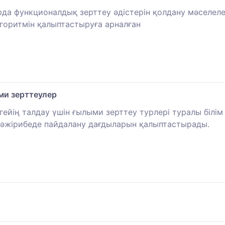
да функционалдық зерттеу әдістерін қолдану мәселеле
горитмін қалыптастыруға арналған
ми зерттеулер
ейің талдау үшін ғылыми зерттеу турлері туралы білім
тәжірибеде пайдалану дағдыларын қалыптастырады.