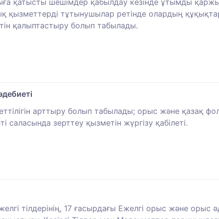
ыға қатысты шешімдер қабылдау кезінде ұтымды қаржы
қ қызметтерді тұтынушылар ретінде олардың құқықтар
етін қалыптастыру болып табылады.
әдебиеті
еттілігін арттыру болып табылады; орыс және қазақ ф
і саласында зерттеу қызметін жүргізу қабілеті.
елгі тілдерінің, 17 ғасырдағы Ежелгі орыс және орыс ә