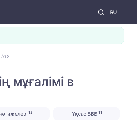
и
RU
. АтУ
ң мұғалімі в
12
11
нәтижелері
Ұқсас БББ