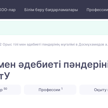
ОО-лар
Білім беру бағдарламалары
Професси
 Орыс тілі мен әдебиеті пәндерінің мұғалімі в Досмұхамедов а
мен әдебиеті пәндеріні
тУ
50
1
ер
Профессии
Оқыту 