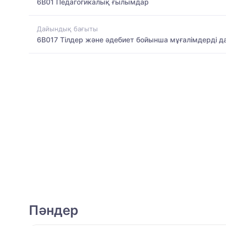
6B01 Педагогикалық ғылымдар
Дайындық бағыты
6B017 Тілдер және әдебиет бойынша мұғалімдерді д
Пәндер