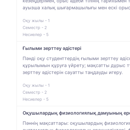
кезеңдерімен, орыс әдеби тілінің тарихымен 
ауызша халық шығармашылығы мен ескі орыс 
Оқу жылы - 1
Семестр - 2
Несиелер - 5
Ғылыми зерттеу әдістері
Пәнді оқу студенттердің ғылыми зерттеу әді
құрылымын құруға үйрету; мақсатты дұрыс тұ
зерттеу әдістерін сауатты таңдауды игеру.
Оқу жылы - 1
Семестр - 2
Несиелер - 5
Оқушылардың физиологиялық дамуының ере
Пәннің мақсаттары: оқушылардың физиологиял
анатомиялық-физиологиялық ерекшеліктері, ф