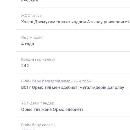
ЖОО атауы
Халел Досмұхамедов атындағы Атырау университет
Оқу мерзімі
4 года
Кредиттер көлемі
242
Білім беру бағдарламаларының тобы
B017 Орыс тілі мен әдебиеті мұғалімдерін даярлау
ҰБТ-дағы пәндер
Орыс тілі және Орыс әдебиеті
Білім беру саласы