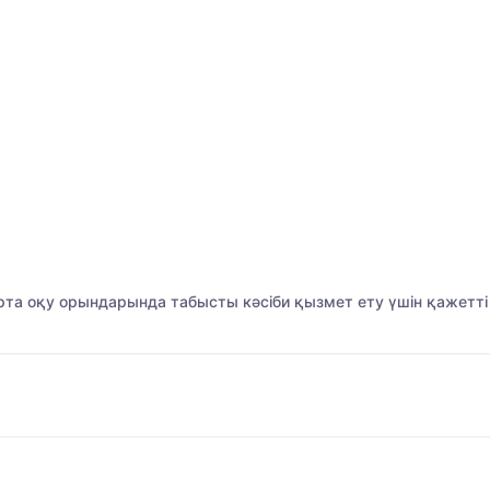
рта оқу орындарында табысты кәсіби қызмет ету үшін қажетті б