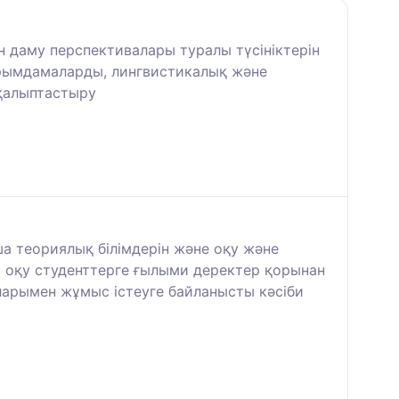
 даму перспективалары туралы түсініктерін
ұжырымдамаларды, лингвистикалық және
 қалыптастыру
а теориялық білімдерін және оқу және
 оқу студенттерге ғылыми деректер қорынан
ларымен жұмыс істеуге байланысты кәсіби