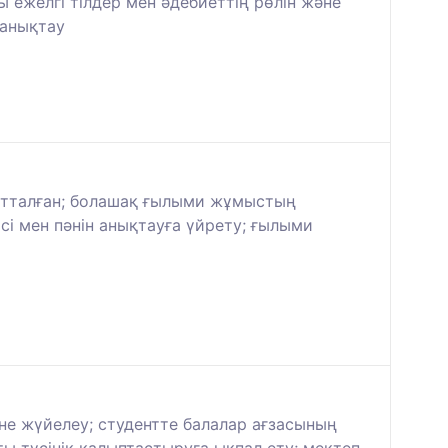
ы ежелгі тілдер мен әдебиеттің рөлін және
 анықтау
ағытталған; болашақ ғылыми жұмыстың
і мен пәнін анықтауға үйрету; ғылыми
не жүйелеу; студентте балалар ағзасының
ы түсінік қалыптастыруға ықпал ету; мектеп