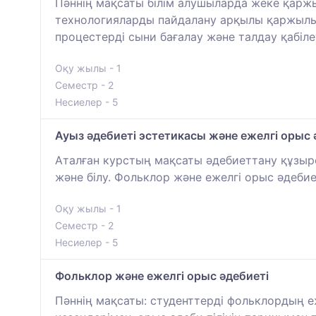
Пәннің мақсаты білім алушыларда жеке қарж
технологияларды пайдалану арқылы қаржылы
процестерді сыни бағалау және талдау қабіл
Оқу жылы - 1
Семестр - 2
Несиелер - 5
Ауыз әдебиеті эстетикасы және ежелгі орыс 
Аталған курстың мақсаты әдебиеттану құзыр
және білу. Фольклор және ежелгі орыс әдебиет
Оқу жылы - 1
Семестр - 2
Несиелер - 5
Фольклор және ежелгі орыс әдебиеті
Пәннің мақсаты: студенттерді фольклордың еж