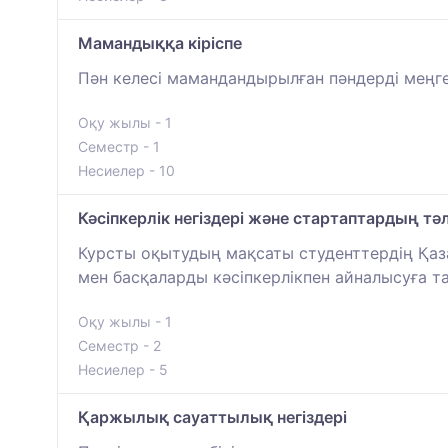
Мамандыққа кіріспе
Пән келесі мамандандырылған пәндерді меңге
Оқу жылы - 1
Семестр - 1
Несиелер - 10
Кәсіпкерлік негіздері және стартаптардың тәл
Курсты оқытудың мақсаты студенттердің Қазақ
мен басқаларды кәсіпкерлікпен айналысуға т
Оқу жылы - 1
Семестр - 2
Несиелер - 5
Қаржылық сауаттылық негіздері