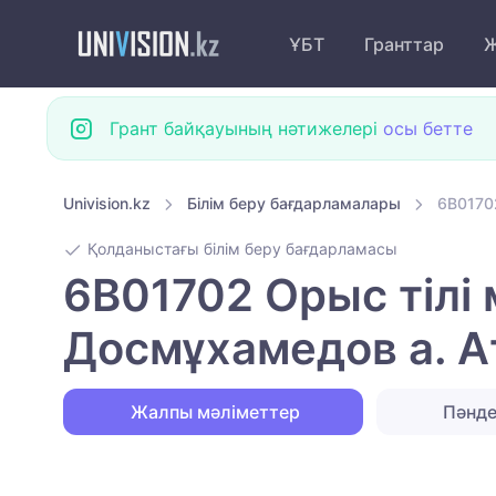
ҰБТ
Гранттар
Ж
Грант байқауының нәтижелері
осы бетте
Univision.kz
Білім беру бағдарламалары
6B01702
Қолданыстағы білім беру бағдарламасы
6B01702 Орыс тілі 
Досмұхамедов а. А
Жалпы мәліметтер
Пәнд