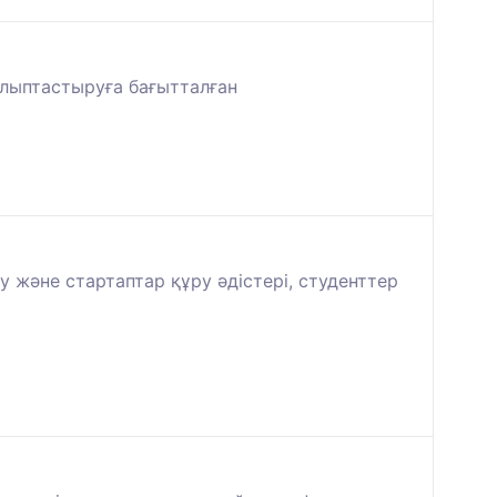
алыптастыруға бағытталған
 және стартаптар құру әдістері, студенттер