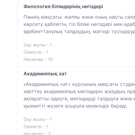
Филология білімдерінің негіздері
Пәннің мақсаты: жалпы және оның нақты сала
көрсету қабілетін, тіл білімі негіздері мен
әдебиеттанулық талдаудың, мәтінді түсіндіру
Оқу жылы - 1
Семестр - 1
Несиелер - 10
Академиялық хат
«Академиялық хат» курсының мақсаты студен
зерттеу академиялық мәтіндерін жазудың пр
ақпаратты іздеуге, мәтіндерді талдауға жән
қызметті жүзеге асыруға мүмкіндік береді.
Оқу жылы - 1
Семестр - 1
Несиелер - 3