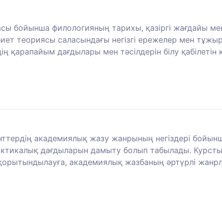
сы бойынша филологияның тарихы, қазіргі жағдайы мен
 әдебиет теориясы саласындағы негізгі ережелер мен т
дің қарапайым дағдылары мен тәсілдерін білу қабілетін
ттердің академиялық жазу жанрының негіздері бойынш
актикалық дағдыларын дамыту болып табылады. Курсты
е қорытындылауға, академиялық жазбаның әртүрлі жанр