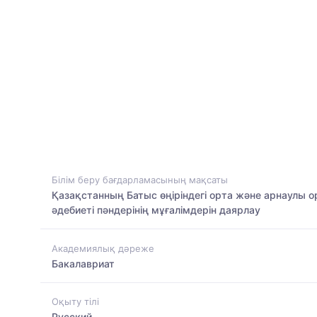
Білім беру бағдарламасының мақсаты
Қазақстанның Батыс өңіріндегі орта және арнаулы о
әдебиеті пәндерінің мұғалімдерін даярлау
Академиялық дәреже
Бакалавриат
Оқыту тілі
Русский