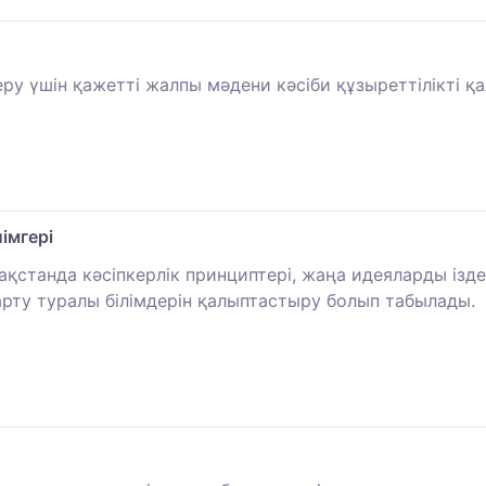
ру үшін қажетті жалпы мәдени кәсіби құзыреттілікті қ
імгері
станда кәсіпкерлік принциптері, жаңа идеяларды іздеу
арту туралы білімдерін қалыптастыру болып табылады.