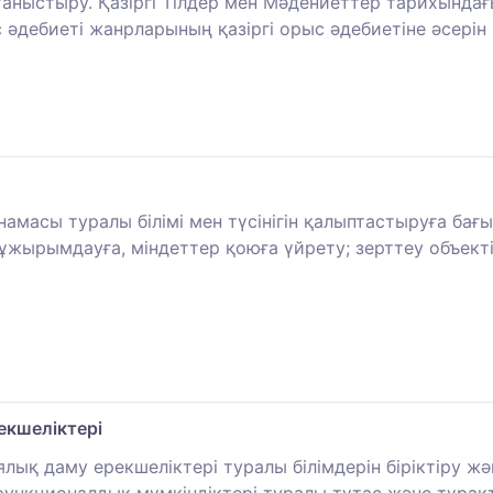
таныстыру. Қазіргі Тілдер мен Мәдениеттер тарихындағ
әдебиеті жанрларының қазіргі орыс әдебиетіне әсерін
снамасы туралы білімі мен түсінігін қалыптастыруға б
жырымдауға, міндеттер қоюға үйрету; зерттеу объектіс
кшеліктері
ық даму ерекшеліктері туралы білімдерін біріктіру жә
ункционалдық мүмкіндіктері туралы тұтас және тұрақт