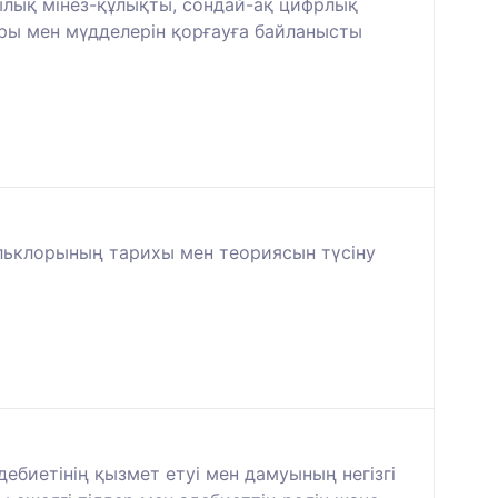
лық мінез-құлықты, сондай-ақ цифрлық
ы мен мүдделерін қорғауға байланысты
ольклорының тарихы мен теориясын түсіну
дебиетінің қызмет етуі мен дамуының негізгі