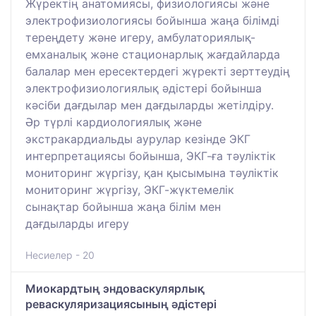
Жүректің анатомиясы, физиологиясы және
электрофизиологиясы бойынша жаңа білімді
тереңдету және игеру, амбулаториялық-
емханалық және стационарлық жағдайларда
балалар мен ересектердегі жүректі зерттеудің
электрофизиологиялық әдістері бойынша
кәсіби дағдылар мен дағдыларды жетілдіру.
Әр түрлі кардиологиялық және
экстракардиальды аурулар кезінде ЭКГ
интерпретациясы бойынша, ЭКГ-ға тәуліктік
мониторинг жүргізу, қан қысымына тәуліктік
мониторинг жүргізу, ЭКГ-жүктемелік
сынақтар бойынша жаңа білім мен
дағдыларды игеру
Несиелер - 20
Миокардтың эндоваскулярлық
реваскуляризациясының әдістері