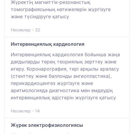
Жүректің магниттік-резонанстық
томографиясының нәтижелерін жүргізуге
және түсіндіруге қатысу
Несиелер - 32
Интервенциялық кардиология
Интервенциялық кардиология бойынша жаңа
дағдыларды терең теориялық зерттеу және
игеру. Коронарография, тері арқылы араласу
(стенттеу және баллонды ангиопластика),
перикардиоцентез жүргізуге және
аритмологияда диагностика мен емдеудің
интервенциялық әдістерін жүргізуге қатысу
Несиелер - 14
Жүрек электрофизиологиясы