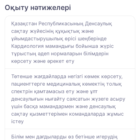
Оқыту нәтижелері
Қазақстан Республикасының Денсаулық
сақтау жүйесінің құқықтық және
ұйымдастырушылық өрісі шеңберінде
Кардиология мамандығы бойынша жүріс
тұрыстың әдеп нормаларын білімдерін
көрсету және әрекет ету
Төтенше жағдайларда негізгі көмек көрсету,
пациенттерге медициналық көмектің толық
спектрін қамтамасыз ету және ұлт
денсаулығын нығайту саясатын жүзеге асыру
үшін басқа мамандармен және денсаулық
сақтау қызметтерімен командаларда жұмыс
істеу
Білім мен дағдыларды өз бетінше игерудің