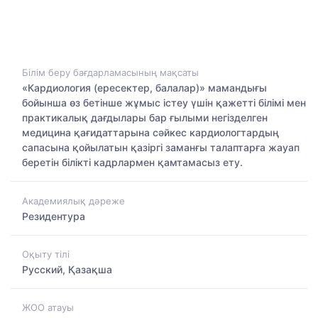
Білім беру бағдарламасының мақсаты
«Кардиология (ересектер, балалар)» мамандығы
бойынша өз бетінше жұмыс істеу үшін қажетті білімі мен
практикалық дағдылары бар ғылыми негізделген
медицина қағидаттарына сәйкес кардиологтардың
сапасына қойылатын қазіргі заманғы талаптарға жауап
беретін білікті кадрлармен қамтамасыз ету.
Академиялық дәреже
Резидентура
Оқыту тілі
Русский, Қазақша
ЖОО атауы