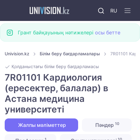
RU
Грант байқауының нәтижелері
осы бетте
Univision.kz
Білім беру бағдарламалары
7R01101 Кард
Қолданыстағы білім беру бағдарламасы
7R01101 Кардиология
(ересектер, балалар) в
Астана медицина
университеті
10
Жалпы мәліметтер
Пәндер
1
10