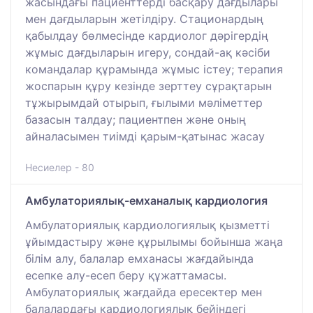
жасындағы пациенттерді басқару дағдылары
мен дағдыларын жетілдіру. Стационардың
қабылдау бөлмесінде кардиолог дәрігердің
жұмыс дағдыларын игеру, сондай-ақ кәсіби
командалар құрамында жұмыс істеу; терапия
жоспарын құру кезінде зерттеу сұрақтарын
тұжырымдай отырып, ғылыми мәліметтер
базасын талдау; пациентпен және оның
айналасымен тиімді қарым-қатынас жасау
Несиелер - 80
Амбулаториялық-емханалық кардиология
Амбулаториялық кардиологиялық қызметті
ұйымдастыру және құрылымы бойынша жаңа
білім алу, балалар емханасы жағдайында
есепке алу-есеп беру құжаттамасы.
Амбулаториялық жағдайда ересектер мен
балалардағы кардиологиялық бейіндегі