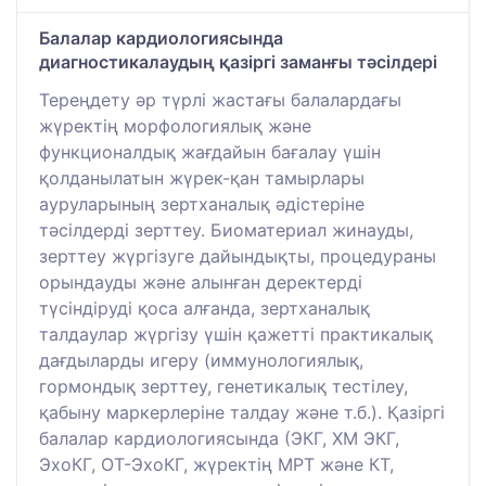
Балалар кардиологиясында
диагностикалаудың қазіргі заманғы тәсілдері
Тереңдету әр түрлі жастағы балалардағы
жүректің морфологиялық және
функционалдық жағдайын бағалау үшін
қолданылатын жүрек-қан тамырлары
ауруларының зертханалық әдістеріне
тәсілдерді зерттеу. Биоматериал жинауды,
зерттеу жүргізуге дайындықты, процедураны
орындауды және алынған деректерді
түсіндіруді қоса алғанда, зертханалық
талдаулар жүргізу үшін қажетті практикалық
дағдыларды игеру (иммунологиялық,
гормондық зерттеу, генетикалық тестілеу,
қабыну маркерлеріне талдау және т.б.). Қазіргі
балалар кардиологиясында (ЭКГ, ХМ ЭКГ,
ЭхоКГ, ОТ-ЭхоКГ, жүректің МРТ және КТ,