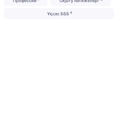
Профессии
Оқыту нәтижелері
4
Ұқсас БББ