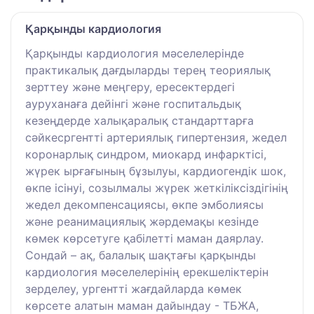
Қарқынды кардиология
Қарқынды кардиология мәселелерінде
практикалық дағдыларды терең теориялық
зерттеу және меңгеру, ересектердегі
ауруханаға дейінгі және госпитальдық
кезеңдерде халықаралық стандарттарға
сәйкесргентті артериялық гипертензия, жедел
коронарлық синдром, миокард инфарктісі,
жүрек ырғағының бұзылуы, кардиогендік шок,
өкпе ісінуі, созылмалы жүрек жеткіліксіздігінің
жедел декомпенсациясы, өкпе эмболиясы
және реанимациялық жәрдемақы кезінде
көмек көрсетуге қабілетті маман даярлау.
Сондай – ақ, балалық шақтағы қарқынды
кардиология мәселелерінің ерекшеліктерін
зерделеу, ургентті жағдайларда көмек
көрсете алатын маман дайындау - ТБЖА,