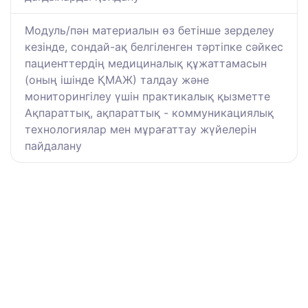
Модуль/пән материалын өз бетінше зерделеу
кезінде, сондай-ақ белгіленген тәртіпке сәйкес
пациенттердің медициналық құжаттамасын
(оның ішінде ҚМАЖ) талдау және
мониторингілеу үшін практикалық қызметте
Ақпараттық, ақпараттық - коммуникациялық
технологиялар мен мұрағаттау жүйелерін
пайдалану