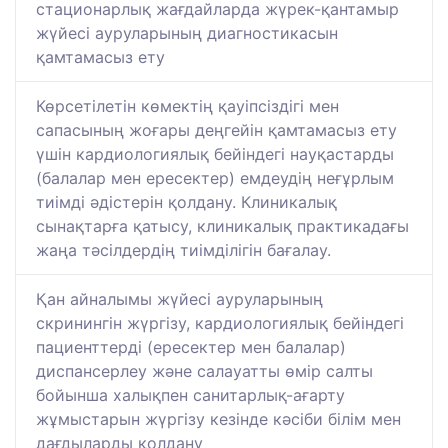
стационарлық жағдайларда жүрек-қантамыр
жүйесі ауруларының диагностикасын
қамтамасыз ету
Көрсетілетін көмектің қауіпсіздігі мен
сапасының жоғары деңгейін қамтамасыз ету
үшін кардиологиялық бейіндегі науқастарды
(балалар мен ересектер) емдеудің неғұрлым
тиімді әдістерін қолдану. Клиникалық
сынақтарға қатысу, клиникалық практикадағы
жаңа тәсілдердің тиімділігін бағалау.
Қан айналымы жүйесі ауруларының
скринингін жүргізу, кардиологиялық бейіндегі
пациенттерді (ересектер мен балалар)
диспансерлеу және салауатты өмір салты
бойынша халықпен санитарлық-ағарту
жұмыстарын жүргізу кезінде кәсіби білім мен
дағдыларды қолдану