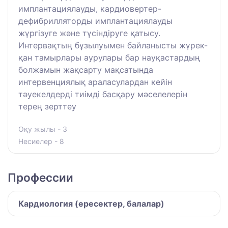
имплантациялауды, кардиовертер-
дефибрилляторды имплантациялауды
жүргізуге және түсіндіруге қатысу.
Интервақтың бұзылуымен байланысты жүрек-
қан тамырлары аурулары бар науқастардың
болжамын жақсарту мақсатында
интервенциялық араласулардан кейін
тәуекелдерді тиімді басқару мәселелерін
терең зерттеу
Оқу жылы - 3
Несиелер - 8
Профессии
Кардиология (ересектер, балалар)