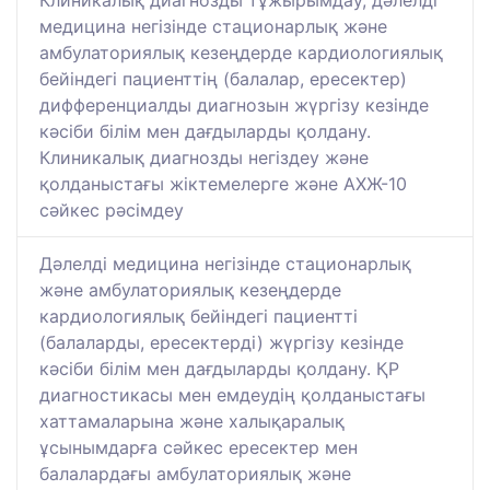
Клиникалық диагнозды тұжырымдау, дәлелді
медицина негізінде стационарлық және
амбулаториялық кезеңдерде кардиологиялық
бейіндегі пациенттің (балалар, ересектер)
дифференциалды диагнозын жүргізу кезінде
кәсіби білім мен дағдыларды қолдану.
Клиникалық диагнозды негіздеу және
қолданыстағы жіктемелерге және АХЖ-10
сәйкес рәсімдеу
Дәлелді медицина негізінде стационарлық
және амбулаториялық кезеңдерде
кардиологиялық бейіндегі пациентті
(балаларды, ересектерді) жүргізу кезінде
кәсіби білім мен дағдыларды қолдану. ҚР
диагностикасы мен емдеудің қолданыстағы
хаттамаларына және халықаралық
ұсынымдарға сәйкес ересектер мен
балалардағы амбулаториялық және