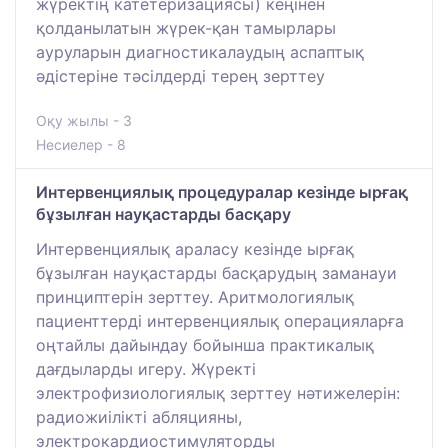
жүректің катетеризациясы) кеңінен
қолданылатын жүрек-қан тамырлары
ауруларын диагностикалаудың аспаптық
әдістеріне тәсілдерді терең зерттеу
Оқу жылы - 3
Несиелер - 8
Интервенциялық процедуралар кезінде ырғақ
бұзылған науқастарды басқару
Интервенциялық араласу кезінде ырғақ
бұзылған науқастарды басқарудың заманауи
принциптерін зерттеу. Аритмологиялық
пациенттерді интервенциялық операцияларға
оңтайлы дайындау бойынша практикалық
дағдыларды игеру. Жүректі
электрофизиологиялық зерттеу нәтижелерін:
радиожиілікті абляцияны,
электрокардиостимуляторды