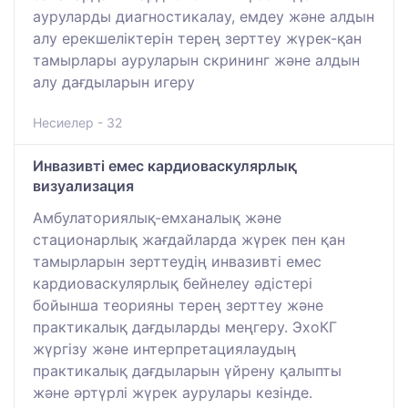
ауруларды диагностикалау, емдеу және алдын
алу ерекшеліктерін терең зерттеу жүрек-қан
тамырлары ауруларын скрининг және алдын
алу дағдыларын игеру
Несиелер - 32
Инвазивті емес кардиоваскулярлық
визуализация
Амбулаториялық-емханалық және
стационарлық жағдайларда жүрек пен қан
тамырларын зерттеудің инвазивті емес
кардиоваскулярлық бейнелеу әдістері
бойынша теорияны терең зерттеу және
практикалық дағдыларды меңгеру. ЭхоКГ
жүргізу және интерпретациялаудың
практикалық дағдыларын үйрену қалыпты
және әртүрлі жүрек аурулары кезінде.