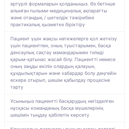
әртүрлі формаларын қолданыңыз. Өз бетінше
алынған ғылыми-медициналық ақпаратты
және отандық / шетелдік тәжірибені
практикалық қызметке біріктіру
Пациент үшін жақсы нәтижелерге қол жеткізу
үшін пациентпен, оның туыстарымен, басқа
денсаулық сақтау мамандарымен тиімді
қарым-қатынас жасай білу. Пациентті немесе
оның заңды өкілін олардың қалауын,
құндылықтарын және хабардар болу деңгейін
ескере отырып, шешім қабылдау процесіне
тарту
Ұсыныңыз пациентті басқарудың негізделген
нұсқасы команданың басқа мүшелерінің
шешімін тыңдау қабілетін көрсету