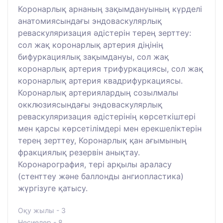
Коронарлық арнаның зақымдануының күрделі
анатомиясындағы эндоваскулярлық
реваскуляризация әдістерін терең зерттеу:
сол жақ коронарлық артерия діңінің
бифуркациялық зақымдануы, сол жақ
коронарлық артерия трифуркациясы, сол жақ
коронарлық артерия квадрифуркациясы.
Коронарлық артериялардың созылмалы
окклюзиясындағы эндоваскулярлық
реваскуляризация әдістерінің көрсеткіштері
мен қарсы көрсетілімдері мен ерекшеліктерін
терең зерттеу, Коронарлық қан ағымының
фракциялық резервін анықтау.
Коронарография, тері арқылы араласу
(стенттеу және баллонды ангиопластика)
жүргізуге қатысу.
Оқу жылы - 3
Несиелер - 8