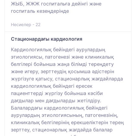
ЖЫБ, ЖЖЖ госпитальға дейінгі және
госпиталь кезеңдерінде
Несиелер - 22
Стационардағы кардиология
Кардиологиялық бейіндегі аурулардың
этиологиясы, патогенезі және клиникалық
белгілері бойынша жаңа білімді тереңдету
және игеру, зерттеудің қосымша әдістерін
жүргізуге қатысу, стационарлық жағдайларда
кардиологиялық бейіндегі ересек
пациенттерді жүргізу бойынша кәсіби
дағдылар мен дағдыларды жетілдіру.
Балалардағы кардиологиялық бейіндегі
аурулардың этиологиясының, патогенезінің,
клиникалық белгілерінің ерекшеліктерін терең
зерттеу, стационарлық жағдайда балалар