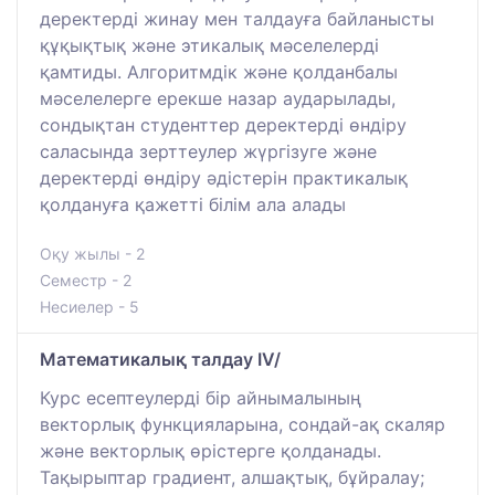
деректерді жинау мен талдауға байланысты
құқықтық және этикалық мәселелерді
қамтиды. Алгоритмдік және қолданбалы
мәселелерге ерекше назар аударылады,
сондықтан студенттер деректерді өндіру
саласында зерттеулер жүргізуге және
деректерді өндіру әдістерін практикалық
қолдануға қажетті білім ала алады
Оқу жылы - 2
Семестр - 2
Несиелер - 5
Математикалық талдау IV/
Курс есептеулерді бір айнымалының
векторлық функцияларына, сондай-ақ скаляр
және векторлық өрістерге қолданады.
Тақырыптар градиент, алшақтық, бұйралау;