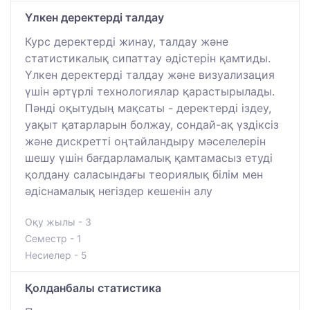
Үлкен деректерді талдау
Курс деректерді жинау, талдау және
статистикалық сипаттау әдістерін қамтиды.
Үлкен деректерді талдау және визуализация
үшін әртүрлі технологиялар қарастырылады.
Пәнді оқытудың мақсаты - деректерді іздеу,
уақыт қатарларын болжау, сондай-ақ үздіксіз
және дискретті оңтайландыру мәселелерін
шешу үшін бағдарламалық қамтамасыз етуді
қолдану саласындағы теориялық білім мен
әдіснамалық негіздер кешенін алу
Оқу жылы - 3
Семестр - 1
Несиелер - 5
Қолданбалы статистика