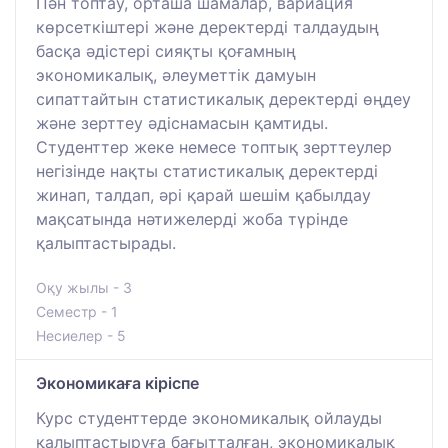
Пән топтау, орташа шамалар, вариация
көрсеткіштері және деректерді талдаудың
басқа әдістері сияқты қоғамның
экономикалық, әлеуметтік дамуын
сипаттайтын статистикалық деректерді өңдеу
және зерттеу әдіснамасын қамтиды.
Студенттер жеке немесе топтық зерттеулер
негізінде нақты статистикалық деректерді
жинап, талдап, әрі қарай шешім қабылдау
мақсатында нәтижелерді жоба түрінде
қалыптастырады.
Оқу жылы - 3
Семестр - 1
Несиелер - 5
Экономикаға кіріспе
Курс студенттерде экономикалық ойлауды
қалыптастыруға бағытталған, экономикалық