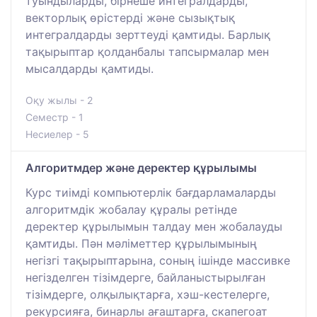
туындыларды, бірнеше интегралдарды,
векторлық өрістерді және сызықтық
интегралдарды зерттеуді қамтиды. Барлық
тақырыптар қолданбалы тапсырмалар мен
мысалдарды қамтиды.
Оқу жылы - 2
Семестр - 1
Несиелер - 5
Алгоритмдер және деректер құрылымы
Курс тиімді компьютерлік бағдарламаларды
алгоритмдік жобалау құралы ретінде
деректер құрылымын талдау мен жобалауды
қамтиды. Пән мәліметтер құрылымының
негізгі тақырыптарына, соның ішінде массивке
негізделген тізімдерге, байланыстырылған
тізімдерге, олқылықтарға, хэш-кестелерге,
рекурсияға, бинарлы ағаштарға, скапегоат