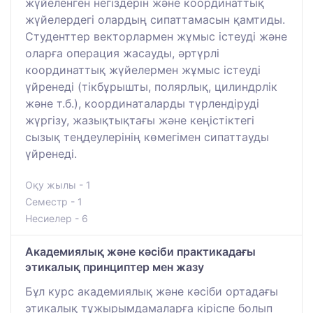
жүйеленген негіздерін және координаттық
жүйелердегі олардың сипаттамасын қамтиды.
Студенттер векторлармен жұмыс істеуді және
оларға операция жасауды, әртүрлі
координаттық жүйелермен жұмыс істеуді
үйренеді (тікбұрышты, полярлық, цилиндрлік
және т.б.), координаталарды түрлендіруді
жүргізу, жазықтықтағы және кеңістіктегі
сызық теңдеулерінің көмегімен сипаттауды
үйренеді.
Оқу жылы - 1
Семестр - 1
Несиелер - 6
Академиялық және кәсіби практикадағы
этикалық принциптер мен жазу
Бұл курс академиялық және кәсіби ортадағы
этикалық тұжырымдамаларға кіріспе болып