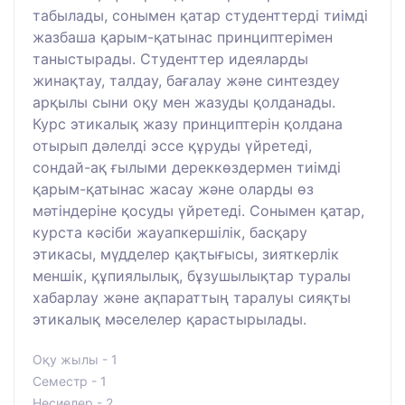
табылады, сонымен қатар студенттерді тиімді
жазбаша қарым-қатынас принциптерімен
таныстырады. Студенттер идеяларды
жинақтау, талдау, бағалау және синтездеу
арқылы сыни оқу мен жазуды қолданады.
Курс этикалық жазу принциптерін қолдана
отырып дәлелді эссе құруды үйретеді,
сондай-ақ ғылыми дереккөздермен тиімді
қарым-қатынас жасау және оларды өз
мәтіндеріне қосуды үйретеді. Сонымен қатар,
курста кәсіби жауапкершілік, басқару
этикасы, мүдделер қақтығысы, зияткерлік
меншік, құпиялылық, бұзушылықтар туралы
хабарлау және ақпараттың таралуы сияқты
этикалық мәселелер қарастырылады.
Оқу жылы - 1
Семестр - 1
Несиелер - 2