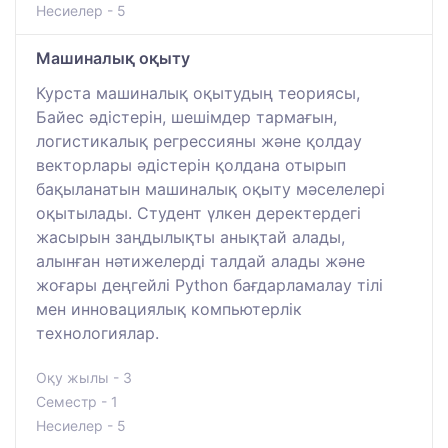
Несиелер - 5
Машиналық оқыту
Курста машиналық оқытудың теориясы,
Байес әдістерін, шешімдер тармағын,
логистикалық регрессияны және қолдау
векторлары әдістерін қолдана отырып
бақыланатын машиналық оқыту мәселелері
оқытылады. Студент үлкен деректердегі
жасырын заңдылықты анықтай алады,
алынған нәтижелерді талдай алады және
жоғары деңгейлі Python бағдарламалау тілі
мен инновациялық компьютерлік
технологиялар.
Оқу жылы - 3
Семестр - 1
Несиелер - 5