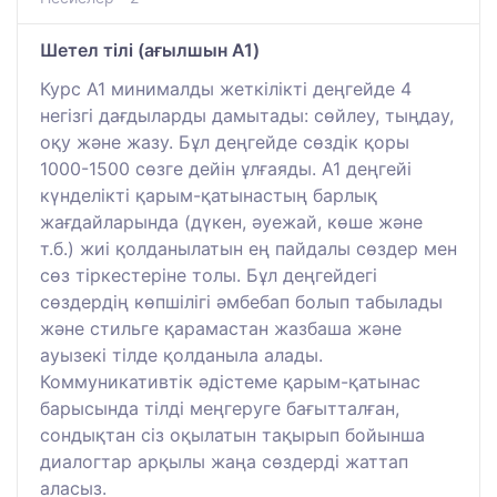
Шетел тілі (ағылшын A1)
Курс A1 минималды жеткілікті деңгейде 4
негізгі дағдыларды дамытады: сөйлеу, тыңдау,
оқу және жазу. Бұл деңгейде сөздік қоры
1000-1500 сөзге дейін ұлғаяды. A1 деңгейі
күнделікті қарым-қатынастың барлық
жағдайларында (дүкен, әуежай, көше және
т.б.) жиі қолданылатын ең пайдалы сөздер мен
сөз тіркестеріне толы. Бұл деңгейдегі
сөздердің көпшілігі әмбебап болып табылады
және стильге қарамастан жазбаша және
ауызекі тілде қолданыла алады.
Коммуникативтік әдістеме қарым-қатынас
барысында тілді меңгеруге бағытталған,
сондықтан сіз оқылатын тақырып бойынша
диалогтар арқылы жаңа сөздерді жаттап
аласыз.