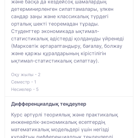
және басқа да кездейсоқ шамалардың
детерминирленген сипаттамалары, үлкен
сандар заңы және классикалық түрдегі
орталық шекті теоремадан тұрады.
Студенттер экономикада ықтимал-
статистикалық әдістерді қолдануды үйренеді
(Марковтік әртараптандыру, бағалау, болжау
және қаржы құралдарының кірістілігін
ықтимал-статистикалық сипаттау).
Оқу жылы - 2
Семестр - 1
Несиелер - 5
Дифференциалдық теңдеулер
Курс әртүрлі теориялық және практикалық
инженерлік-экономикалық есептердің
математикалық модельдері үшін негізді
құрайтын дифференциалдық теңдеулерді