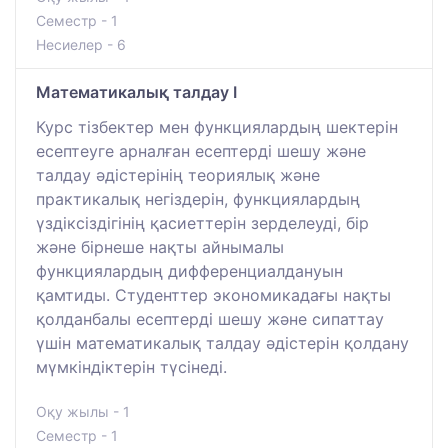
Семестр - 1
Несиелер - 6
Математикалық талдау I
Курс тізбектер мен функциялардың шектерін
есептеуге арналған есептерді шешу және
талдау әдістерінің теориялық және
практикалық негіздерін, функциялардың
үздіксіздігінің қасиеттерін зерделеуді, бір
және бірнеше нақты айнымалы
функциялардың дифференциалдануын
қамтиды. Студенттер экономикадағы нақты
қолданбалы есептерді шешу және сипаттау
үшін математикалық талдау әдістерін қолдану
мүмкіндіктерін түсінеді.
Оқу жылы - 1
Семестр - 1