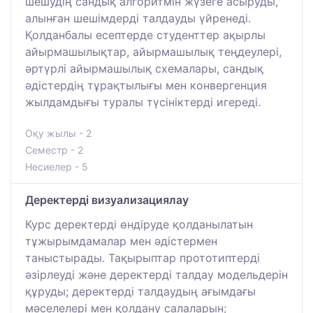
шешудің сандық алгоритмін жүзеге асыруды,
алынған шешімдерді талдауды үйренеді.
Қолданбалы есептерде студенттер ақырлы
айырмашылықтар, айырмашылық теңдеулері,
әртүрлі айырмашылық схемалары, сандық
әдістердің тұрақтылығы мен конвергенция
жылдамдығы туралы түсініктерді игереді.
Оқу жылы - 2
Семестр - 2
Несиелер - 5
Деректерді визуализациялау
Курс деректерді өндіруде қолданылатын
тұжырымдамалар мен әдістермен
таныстырады. Тақырыптар прототиптерді
әзірлеуді және деректерді талдау модельдерін
құруды; деректерді талдаудың ағымдағы
мәселелері мен қолдану салаларын;