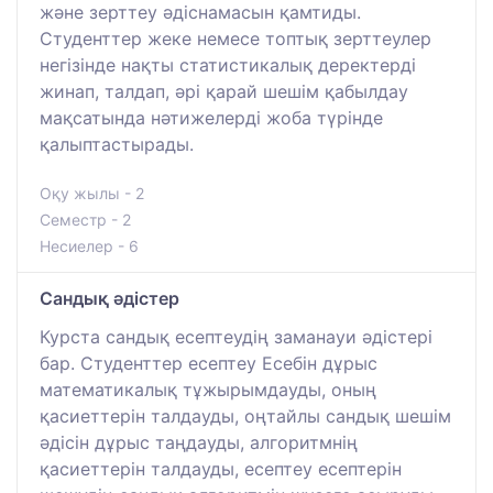
және зерттеу әдіснамасын қамтиды.
Студенттер жеке немесе топтық зерттеулер
негізінде нақты статистикалық деректерді
жинап, талдап, әрі қарай шешім қабылдау
мақсатында нәтижелерді жоба түрінде
қалыптастырады.
Оқу жылы - 2
Семестр - 2
Несиелер - 6
Сандық әдістер
Курста сандық есептеудің заманауи әдістері
бар. Студенттер есептеу Есебін дұрыс
математикалық тұжырымдауды, оның
қасиеттерін талдауды, оңтайлы сандық шешім
әдісін дұрыс таңдауды, алгоритмнің
қасиеттерін талдауды, есептеу есептерін