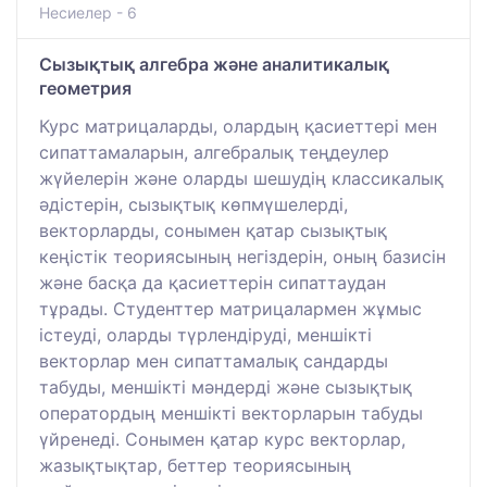
Несиелер - 6
Сызықтық алгебра және аналитикалық
геометрия
Курс матрицаларды, олардың қасиеттері мен
сипаттамаларын, алгебралық теңдеулер
жүйелерін және оларды шешудің классикалық
әдістерін, сызықтық көпмүшелерді,
векторларды, сонымен қатар сызықтық
кеңістік теориясының негіздерін, оның базисін
және басқа да қасиеттерін сипаттаудан
тұрады. Студенттер матрицалармен жұмыс
істеуді, оларды түрлендіруді, меншікті
векторлар мен сипаттамалық сандарды
табуды, меншікті мәндерді және сызықтық
оператордың меншікті векторларын табуды
үйренеді. Сонымен қатар курс векторлар,
жазықтықтар, беттер теориясының