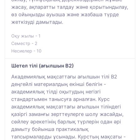
жасау, ақпаратты талдау және қорытындылау,
өз ойыңызды ауызша және жазбаша түрде
жеткізуді дамытады.
Оқу жылы - 1
Семестр - 2
Несиелер - 10
Шетел тілі (ағылшын В2)
Академиялық мақсаттағы ағылшын тілі B2
деңгейлі материалдың екінші бөлігін -
академиялық тілді оқытудың негізгі
стандартымен танысуға арналған. Курс
академиялық мақсаттағы ағылшын тіліндегі
қазіргі заманғы зерттеулерге шолу жасайды,
сөйлеу әрекетінің барлық түрлерін одан әрі
дамыту бойынша практикалық
тапсырмаларды ұсынады. Курстың мақсаты -