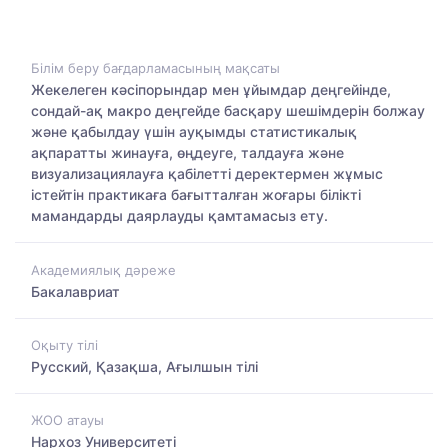
Білім беру бағдарламасының мақсаты
Жекелеген кәсіпорындар мен ұйымдар деңгейінде,
сондай-ақ макро деңгейде басқару шешімдерін болжау
және қабылдау үшін ауқымды статистикалық
ақпаратты жинауға, өңдеуге, талдауға және
визуализациялауға қабілетті деректермен жұмыс
істейтін практикаға бағытталған жоғары білікті
мамандарды даярлауды қамтамасыз ету.
Академиялық дәреже
Бакалавриат
Оқыту тілі
Русский, Қазақша, Ағылшын тілі
ЖОО атауы
Нархоз Университеті