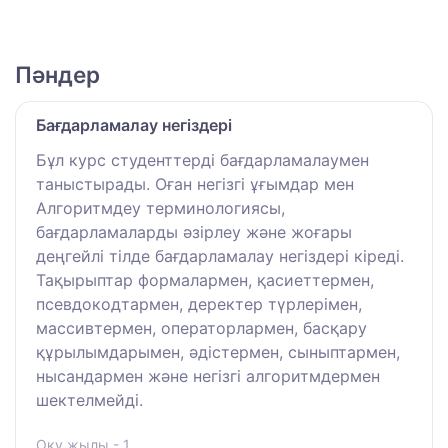
Пәндер
Бағдарламалау негіздері
Бұл курс студенттерді бағдарламалаумен
таныстырады. Оған негізгі ұғымдар мен
Алгоритмдеу терминологиясы,
бағдарламаларды әзірлеу және жоғары
деңгейлі тілде бағдарламалау негіздері кіреді.
Тақырыптар формалармен, қасиеттермен,
псевдокодтармен, деректер түрлерімен,
массивтермен, операторлармен, басқару
құрылымдарымен, әдістермен, сыныптармен,
нысандармен және негізгі алгоритмдермен
шектелмейді.
Оқу жылы - 1