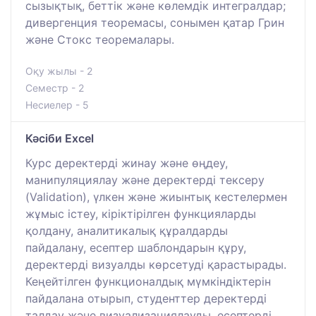
сызықтық, беттік және көлемдік интегралдар;
дивергенция теоремасы, сонымен қатар Грин
және Стокс теоремалары.
Оқу жылы - 2
Семестр - 2
Несиелер - 5
Кәсіби Excel
Курс деректерді жинау және өңдеу,
манипуляциялау және деректерді тексеру
(Validation), үлкен және жиынтық кестелермен
жұмыс істеу, кіріктірілген функцияларды
қолдану, аналитикалық құралдарды
пайдалану, есептер шаблондарын құру,
деректерді визуалды көрсетуді қарастырады.
Кеңейтілген функционалдық мүмкіндіктерін
пайдалана отырып, студенттер деректерді
талдау және визуализациялауды, есептерді