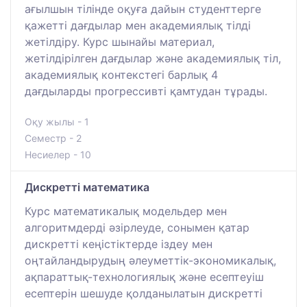
ағылшын тілінде оқуға дайын студенттерге
қажетті дағдылар мен академиялық тілді
жетілдіру. Курс шынайы материал,
жетілдірілген дағдылар және академиялық тіл,
академиялық контекстегі барлық 4
дағдыларды прогрессивті қамтудан тұрады.
Оқу жылы - 1
Семестр - 2
Несиелер - 10
Дискретті математика
Курс математикалық модельдер мен
алгоритмдерді әзірлеуде, сонымен қатар
дискретті кеңістіктерде іздеу мен
оңтайландырудың әлеуметтік-экономикалық,
ақпараттық-технологиялық және есептеуіш
есептерін шешуде қолданылатын дискретті