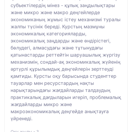
субъектілердің мінез - құлық заңдылықтары
және микро және макро деңгейлерде
экономиканың жұмыс істеу механизмі туралы
жалпы түсінік береді. Курстың мазмұны
экономикалық категорияларды,
экономикалық заңдарды және өндірістегі,
бөлудегі, алмасудағы және тұтынудағы
қатынастарды реттейтін шаруашылық жүргізу
механизмін, сондай-ақ экономикалық жүйенің
әртүрлі құрылымдық деңгейлерін зерттеуді
қамтиды. Курсты оқу барысында студенттер
тауарлар мен ресурстардың нақты
нарықтарындағы жағдайларды талдаудың
практикалық дағдыларын игеріп, проблемалық
жағдайларды микро және
макроэкономикалық деңгейде анықтауға
үйренеді.
Оқу жылы - 3