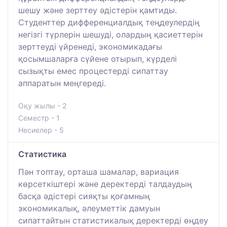
шешу және зерттеу әдістерін қамтиды.
Студенттер дифференциалдық теңдеулердің
негізгі түрлерін шешуді, олардың қасиеттерін
зерттеуді үйренеді, экономикадағы
қосымшаларға сүйене отырып, күрделі
сызықты емес процестерді сипаттау
аппаратын меңгереді.
Оқу жылы - 2
Семестр - 1
Несиелер - 5
Статистика
Пән топтау, орташа шамалар, вариация
көрсеткіштері және деректерді талдаудың
басқа әдістері сияқты қоғамның
экономикалық, әлеуметтік дамуын
сипаттайтын статистикалық деректерді өңдеу