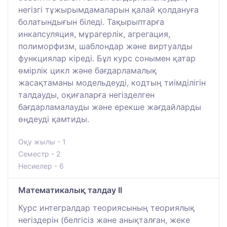
негізгі тұжырымдамаларын қалай қолдануға
болатындығын біледі. Тақырыптарға
инкапсуляция, мұрагерлік, агрегация,
полиморфизм, шаблондар және виртуалды
функциялар кіреді. Бұл курс сонымен қатар
өмірлік цикл және бағдарламалық
жасақтаманы модельдеуді, кодтың тиімділігін
талдауды, оқиғаларға негізделген
бағдарламалауды және ерекше жағдайларды
өңдеуді қамтиды.
Оқу жылы - 1
Семестр - 2
Несиелер - 6
Математикалық талдау II
Курс интегралдар теориясының теориялық
негіздерін (белгісіз және анықталған, жеке