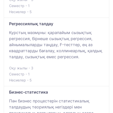
Семестр - 1
Несиелер - 5
Регрессиялық талдау
Курстың мазмұны: қарапайым сызықтық
регрессия, бірнеше сызықтық регрессия,
айнымалыларды таңдау, F-тесттер, ең аз
квадраттарды бағалау, коллинеарлық, қалдық
талдау, сызықтық емес регрессия.
Оқу жылы - 3
Семестр - 1
Несиелер - 5
Бизнес-статистика
Пән бизнес процестерін статистикалық
талдаудың теориялық негіздері мен
практикалық дағдыларын, олардың өзара