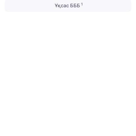
1
Ұқсас БББ