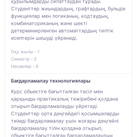
құрылымдарды сипаттаудан тұрады.
Студенттер жиындардың, графтардың, бульдік
функциялар мен логиканың, кодтаудың,
комбинаториканың және шекті
детерминирленген автоматтардың типтік
есептерін шешуді үйренеді.
Оқу жылы - 1
Семестр - 2
Несиелер - 6
Бағдарламалау технологиялары
Курс объектіге бағытталған тәсіл мен
қарқынды практикалық тәжірибені қолдана
отырып бағдарламалауды үйретеді.
Студенттер орта деңгейдегі қосымшаларды
тиімді бағдарламалау үшін жоғары деңгейлі
бағдарламалау тілін қолдана отырып,
объектіге бағытталған бағдарламалаудың