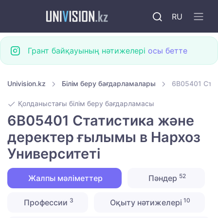
RU
Грант байқауының нәтижелері
осы бетте
Univision.kz
Білім беру бағдарламалары
6B05401 Стат
Қолданыстағы білім беру бағдарламасы
6B05401 Статистика және
деректер ғылымы в Нархоз
Университеті
52
Жалпы мәліметтер
Пәндер
3
10
Профессии
Оқыту нәтижелері