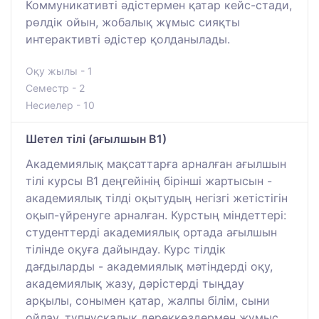
Коммуникативті әдістермен қатар кейс-стади,
рөлдік ойын, жобалық жұмыс сияқты
интерактивті әдістер қолданылады.
Оқу жылы - 1
Семестр - 2
Несиелер - 10
Шетел тілі (ағылшын В1)
Академиялық мақсаттарға арналған ағылшын
тілі курсы B1 деңгейінің бірінші жартысын -
академиялық тілді оқытудың негізгі жетістігін
оқып-үйренуге арналған. Курстың міндеттері:
студенттерді академиялық ортада ағылшын
тілінде оқуға дайындау. Курс тілдік
дағдыларды - академиялық мәтіндерді оқу,
академиялық жазу, дәрістерді тыңдау
арқылы, сонымен қатар, жалпы білім, сыни
ойлау, түпнұсқалық дереккөздермен жұмыс