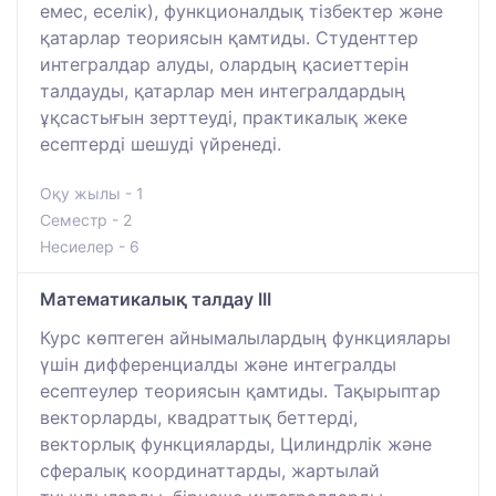
емес, еселік), функционалдық тізбектер және
қатарлар теориясын қамтиды. Студенттер
интегралдар алуды, олардың қасиеттерін
талдауды, қатарлар мен интегралдардың
ұқсастығын зерттеуді, практикалық жеке
есептерді шешуді үйренеді.
Оқу жылы - 1
Семестр - 2
Несиелер - 6
Математикалық талдау III
Курс көптеген айнымалылардың функциялары
үшін дифференциалды және интегралды
есептеулер теориясын қамтиды. Тақырыптар
векторларды, квадраттық беттерді,
векторлық функцияларды, Цилиндрлік және
сфералық координаттарды, жартылай