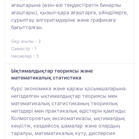
ағаштарына (өзін-өзі теңдестіретін бинарлы
ағаштары), қызыл-қара ағаштарға, үйінділерге,
сұрыптау алгоритмдеріне және графикаға
бағытталған.
Оқу жылы - 2
Семестр - 1
Несиелер - 5
Ықтималдықтар теориясы және
математикалық статистика
Курс экономика және қаржы қосымшаларына
негізделген ықтималдықтар теориясы мен
математикалық статистиканың теориялық
негіздері мен практикалық әдістерін қамтиды:
Колмогоровтың аксиоматикасы, ықтималдық
кеңістік, кездейсоқ шамалар және олардың
таралуы, математикалық күту, дисперсия