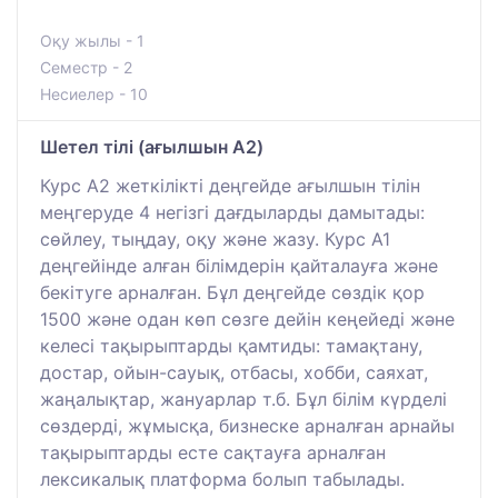
Оқу жылы - 1
Семестр - 2
Несиелер - 10
Шетел тілі (ағылшын A2)
Курс A2 жеткілікті деңгейде ағылшын тілін
меңгеруде 4 негізгі дағдыларды дамытады:
сөйлеу, тыңдау, оқу және жазу. Курс A1
деңгейінде алған білімдерін қайталауға және
бекітуге арналған. Бұл деңгейде сөздік қор
1500 және одан көп сөзге дейін кеңейеді және
келесі тақырыптарды қамтиды: тамақтану,
достар, ойын-сауық, отбасы, хобби, саяхат,
жаңалықтар, жануарлар т.б. Бұл білім күрделі
сөздерді, жұмысқа, бизнеске арналған арнайы
тақырыптарды есте сақтауға арналған
лексикалық платформа болып табылады.