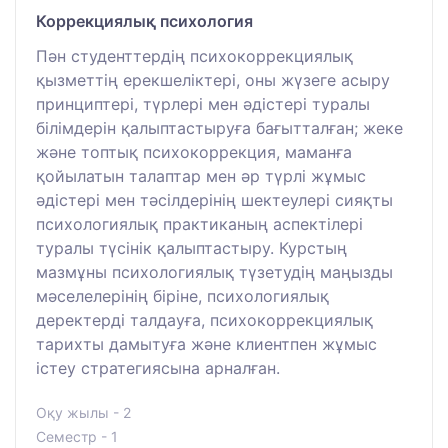
Коррекциялық психология
Пән студенттердің психокоррекциялық
қызметтің ерекшеліктері, оны жүзеге асыру
принциптері, түрлері мен әдістері туралы
білімдерін қалыптастыруға бағытталған; жеке
және топтық психокоррекция, маманға
қойылатын талаптар мен әр түрлі жұмыс
әдістері мен тәсілдерінің шектеулері сияқты
психологиялық практиканың аспектілері
туралы түсінік қалыптастыру. Курстың
мазмұны психологиялық түзетудің маңызды
мәселелерінің біріне, психологиялық
деректерді талдауға, психокоррекциялық
тарихты дамытуға және клиентпен жұмыс
істеу стратегиясына арналған.
Оқу жылы - 2
Семестр - 1