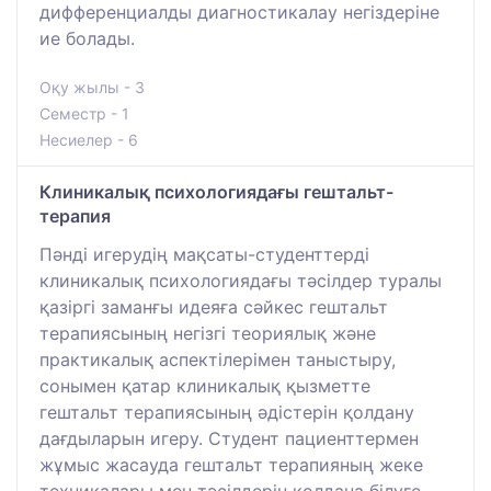
дифференциалды диагностикалау негіздеріне
ие болады.
Оқу жылы - 3
Семестр - 1
Несиелер - 6
Клиникалық психологиядағы гештальт-
терапия
Пәнді игерудің мақсаты-студенттерді
клиникалық психологиядағы тәсілдер туралы
қазіргі заманғы идеяға сәйкес гештальт
терапиясының негізгі теориялық және
практикалық аспектілерімен таныстыру,
сонымен қатар клиникалық қызметте
гештальт терапиясының әдістерін қолдану
дағдыларын игеру. Студент пациенттермен
жұмыс жасауда гештальт терапияның жеке
техникалары мен тәсілдерін қолдана білуге