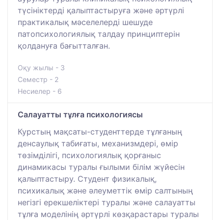
түсініктерді қалыптастыруға және әртүрлі
практикалық мәселелерді шешуде
патопсихологиялық талдау принциптерін
қолдануға бағытталған.
Оқу жылы - 3
Семестр - 2
Несиелер - 6
Салауатты тұлға психологиясы
Курстың мақсаты-студенттерде тұлғаның
денсаулық табиғаты, механизмдері, өмір
төзімділігі, психологиялық қорғаныс
динамикасы туралы ғылыми білім жүйесін
қалыптастыру. Студент физикалық,
психикалық және әлеуметтік өмір салтының
негізгі ерекшеліктері туралы және салауатты
тұлға моделінің әртүрлі көзқарастары туралы