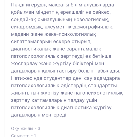
Пәнді игерудің мақсаты білім алушыларда
қойылған міндеттің ерекшелігіне сәйкес,
сондай-ақ сыналушының нозологиялық,
синдромдық, әлеуметтік-демографиялық,
мәдени және жеке-психологиялық
сипаттамаларын ескере отырып,
диагностикалық және сараптамалық
патопсихологиялық зерттеуді өз бетінше
жоспарлау және жүргізу біліктері мен
дағдыларын қалыптастыру болып табылады.
Нәтижесінде студенттер дені сау адамдарға
патопсихологиялық әдістердің стандартты
жиынтығын жүргізу және патопсихологиялық
зерттеу хаттамаларын талдау үшін
патопсихологиялық диагностика жүргізу
дағдыларын меңгереді.
Оқу жылы - 3
Семестр - 1