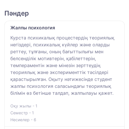
Пәндер
Жалпы психология
Курста психикалық процестердің теориялық
негіздері, психикалық күйлер және оларды
реттеу, тұлғаны, оның бағыттылығы мен
белсенділік мотивтерін, қабілеттерін,
темпераментін және мінезін зерттеудің
теориялық және эксперименттік тәсілдері
қарастырылған. Оқыту нәтижесінде студент
жалпы психология саласындағы теориялық
білімін өз бетінше талдап, жалпылауы қажет.
Оқу жылы - 1
Семестр - 1
Несиелер - 6