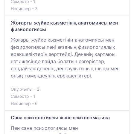
Семестр - 1
Несиелер - 3
Жоғарғы жүйке қызметінің анатомиясы мен
физиологиясы
Жоғары жүйке қызметінің анатомиясы мен
физиологиясы пәні ағзаның физиологиялық
ерекшеліктерін зерттейді. Дененің қартаюы
нәтижесінде пайда болатын өзгерістер,
сондай-ақ дененің денсаулығының шыңы мен
оның төмендеуінің ерекшеліктері.
Оқу жылы - 2
Семестр - 1
Несиелер - 6
Сана психологиясы және психосоматика
Пән сана психологиясы мен