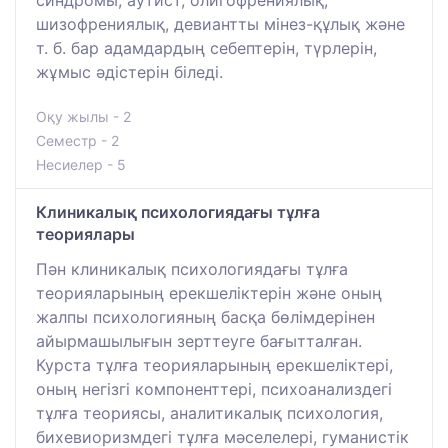
шизофрениялық, девиантты мінез-құлық және
т. б. бар адамдардың себептерін, түрлерін,
жұмыс әдістерін біледі.
Оқу жылы - 2
Семестр - 2
Несиелер - 5
Клиникалық психологиядағы тұлға
теориялары
Пән клиникалық психологиядағы тұлға
теорияларының ерекшеліктерін және оның
жалпы психологияның басқа бөлімдерінен
айырмашылығын зерттеуге бағытталған.
Курста тұлға теорияларының ерекшеліктері,
оның негізгі компоненттері, психоанализдегі
тұлға теориясы, аналитикалық психология,
бихевиоризмдегі тұлға мәселелері, гуманистік