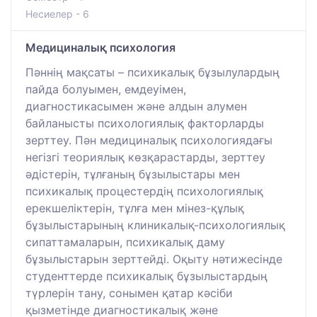
Несиелер - 6
Медициналық психология
Пәннің мақсаты – психикалық бұзылулардың
пайда болуымен, емдеуімен,
диагностикасымен және алдын алумен
байланысты психологиялық факторларды
зерттеу. Пән медициналық психологиядағы
негізгі теориялық көзқарастарды, зерттеу
әдістерін, тұлғаның бұзылыстары мен
психикалық процестердің психологиялық
ерекшеліктерін, тұлға мен мінез-құлық
бұзылыстарының клиникалық-психологиялық
сипаттамаларын, психикалық даму
бұзылыстарын зерттейді. Оқыту нәтижесінде
студенттерде психикалық бұзылыстардың
түрлерін тану, сонымен қатар кәсіби
қызметінде диагностикалық және