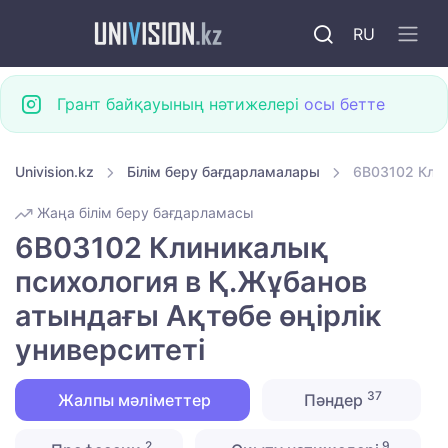
RU
Грант байқауының нәтижелері
осы бетте
Univision.kz
Білім беру бағдарламалары
6B03102 Клин
Жаңа білім беру бағдарламасы
6B03102 Клиникалық
психология в Қ.Жұбанов
атындағы Ақтөбе өңірлік
университеті
37
Жалпы мәліметтер
Пәндер
2
9