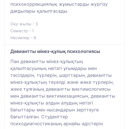
психокоррекциялық жұмыстарды жүргізу
дағдылары қалыптасады.
Оқу жылы - 3
Семестр - 1
Несиелер - 6
Девиантты мінез-құлық психологиясы
Пән девиантты мінез-құлықтың
қалыптасуының негізгі ұғымдары мен
тәсілдерін, түрлерін, шарттарын, девиантты
мінез-құлықтың тәуелді және жеке түрлерін,
жеке тұлғаның девиантты виктимологиясы
мен девиантты виктимизациясын, девиантты
мінез-құлықты алдын алудың негізгі
бағыттары мен нысандарын зерттеуге
бағытталған. Студенттер
психодиагностиканың арнайы әдістерін