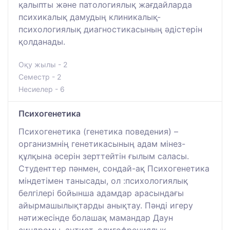
қалыпты және патологиялық жағдайларда
психикалық дамудың клиникалық-
психологиялық диагностикасының әдiстерiн
қолданады.
Оқу жылы - 2
Семестр - 2
Несиелер - 6
Психогенетика
Психогенетика (генетика поведения) –
организмнің генетикасының адам мінез-
құлқына әсерін зерттейтін ғылым саласы.
Студенттер пәнмен, сондай-ақ Психогенетика
міндетімен танысады, ол :психологиялық
белгілері бойынша адамдар арасындағы
айырмашылықтарды анықтау. Пәнді игеру
нәтижесінде болашақ мамандар Даун
синдромы, аутист, олигофрениялық,