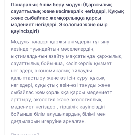
Пәнаралық білім беру модулі (Қаржылық
сауаттылық және кәсіпкерлік негіздері, Құқық
және сыбайлас жемқорлыққа қарсы
мәдениет негіздері, Экология және өмір
қауіпсіздігі)
Модуль пәндері қаржы өнімдерін тұтыну
кезінде туындайтын мәселелердің
ықтималдығын азайту мақсатында қаржылық
сауаттылық бойынша, кәсіпкерлік қызмет
негіздері, экономикалық ойлауды
қалыптастыру және өз ісін құру, құқық
негіздері, құқықтық өзін-өзі тануды және
сыбайлас жемқорлыққа қарсы мәдениетті
арттыру, экология және экологиялық
мәдениет негіздері, тіршілік қауіпсіздігі
бойынша білім алушылардың білімі мен
дағдыларын игеруіне арналған.
Оқу жылы - 1