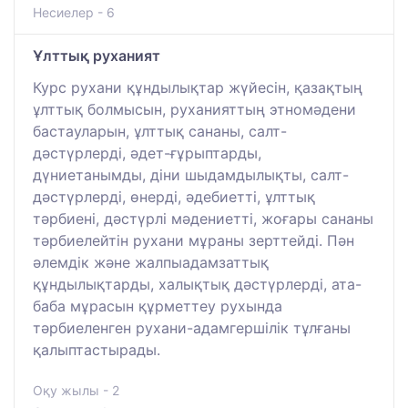
Несиелер - 6
Ұлттық руханият
Курс рухани құндылықтар жүйесін, қазақтың
ұлттық болмысын, руханияттың этномәдени
бастауларын, ұлттық сананы, салт-
дәстүрлерді, әдет-ғұрыптарды,
дүниетанымды, діни шыдамдылықты, салт-
дәстүрлерді, өнерді, әдебиетті, ұлттық
тәрбиені, дәстүрлі мәдениетті, жоғары сананы
тәрбиелейтін рухани мұраны зерттейді. Пән
әлемдік және жалпыадамзаттық
құндылықтарды, халықтық дәстүрлерді, ата-
баба мұрасын құрметтеу рухында
тәрбиеленген рухани-адамгершілік тұлғаны
қалыптастырады.
Оқу жылы - 2