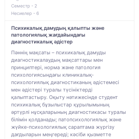
Семестр - 2
Несиелер - 6
Психикалық дамудың қалыпты және
патологиялық жағдайындағы
диагностикалық әдістер
Пәннің мақсаты – психикалық дамуды
диагностикалаудың мақсаттары мен
принциптері, норма және патология
психологиясындағы клиникалық-
психологиялық диагностиканың әдістемесі
мен әдістері туралы түсініктерді
қалыптастыру. Оқыту нәтижесінде студент
психикалық бұзылыстар құрылымының
әртүрлі нұсқаларының диагностикасы туралы
білімін қолданады; патопсихологиялық және
жүйке-психологиялық сараптама жүргізу
дағдыларын меңгереді; кәсiби қызметте