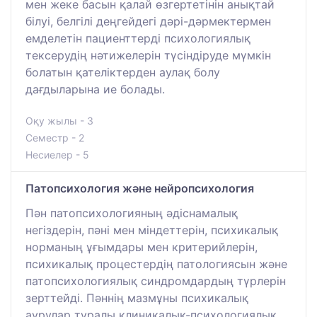
мен жеке басын қалай өзгертетінін анықтай
білуі, белгілі деңгейдегі дәрі-дәрмектермен
емделетін пациенттерді психологиялық
тексерудің нәтижелерін түсіндіруде мүмкін
болатын қателіктерден аулақ болу
дағдыларына ие болады.
Оқу жылы - 3
Семестр - 2
Несиелер - 5
Патопсихология және нейропсихология
Пән патопсихологияның әдіснамалық
негіздерін, пәні мен міндеттерін, психикалық
норманың ұғымдары мен критерийлерін,
психикалық процестердің патологиясын және
патопсихологиялық синдромдардың түрлерін
зерттейді. Пәннің мазмұны психикалық
аурулар туралы клиникалық-психологиялық