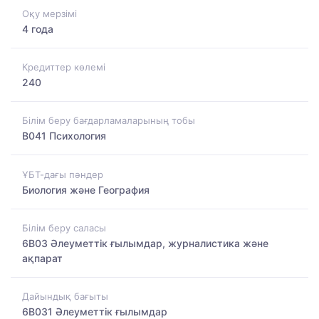
Оқу мерзімі
4 года
Кредиттер көлемі
240
Білім беру бағдарламаларының тобы
B041 Психология
ҰБТ-дағы пәндер
Биология және География
Білім беру саласы
6B03 Әлеуметтік ғылымдар, журналистика және
ақпарат
Дайындық бағыты
6B031 Әлеуметтік ғылымдар