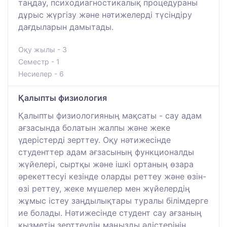
таңдау, психодиагностикалық процедураны
дұрыс жүргізу және нәтижелерді түсіндіру
дағдыларын дамытады.
Оқу жылы - 3
Семестр - 1
Несиелер - 6
Қалыпты физиология
Қалыпты физиологияның мақсаты - сау адам
ағзасында болатын жалпы және жеке
үдерістерді зерттеу. Оқу нәтижесінде
студенттер адам ағзасының функционалды
жүйелері, сыртқы және ішкі ортаның өзара
әрекеттесуі кезінде оларды реттеу және өзін-
өзі реттеу, жеке мүшелер мен жүйелердің
жұмыс істеу заңдылықтары туралы білімдерге
ие болады. Нәтижесінде студент сау ағзаның
қызметін зерттеудің маңызды әдістерінің