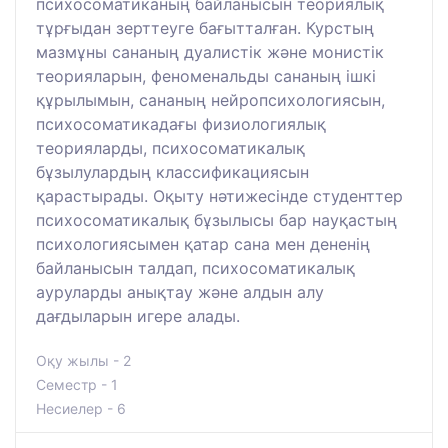
психосоматиканың байланысын теориялық
тұрғыдан зерттеуге бағытталған. Курстың
мазмұны сананың дуалистік және монистік
теорияларын, феноменальды сананың ішкі
құрылымын, сананың нейропсихологиясын,
психосоматикадағы физиологиялық
теорияларды, психосоматикалық
бұзылулардың классификациясын
қарастырады. Оқыту нәтижесінде студенттер
психосоматикалық бұзылысы бар науқастың
психологиясымен қатар сана мен дененің
байланысын талдап, психосоматикалық
ауруларды анықтау және алдын алу
дағдыларын игере алады.
Оқу жылы - 2
Семестр - 1
Несиелер - 6