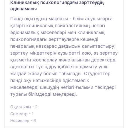
Клиникалық психологиядағы зерттеудің
әдіснамасы
Пәнді оқытудың мақсаты - білім алушыларға
қазіргі клиникалық психологияның негізгі
әдіснамалық мәселелері мен клиникалық
психологиядағы зерттеулерге кешенді
пәнаралық көзқарас дағдысын қалыптастыру;
зерттеу міндеттерін құзыретті қою, өз зерттеу
қызметін жоспарлау және алынған деректерді
адекватты түсіндіру қабілетін дамыту үшін
жағдай жасау болып табылады. Студенттер
пәнді оқу нәтижесінде әдістемелік
мәселелерді шешудің негізгі ғылыми тәсілдері
туралы білімдерді меңгереді.
Оқу жылы - 2
Семестр - 1
Несиелер - 6