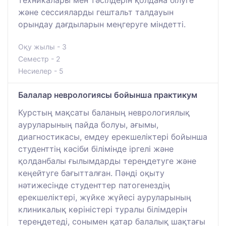
және сессияларды гештальт талдауын
орындау дағдыларын меңгеруге міндетті.
Оқу жылы - 3
Семестр - 2
Несиелер - 5
Балалар неврологиясы бойынша практикум
Курстың мақсаты баланың неврологиялық
ауруларының пайда болуы, ағымы,
диагностикасы, емдеу ерекшеліктері бойынша
студенттің кәсіби білімінде іргелі және
қолданбалы ғылымдарды тереңдетуге және
кеңейтуге бағытталған. Пәнді оқыту
нәтижесінде студенттер патогенездің
ерекшеліктері, жүйке жүйесі ауруларының
клиникалық көріністері туралы білімдерін
тереңдетеді, сонымен қатар балалық шақтағы