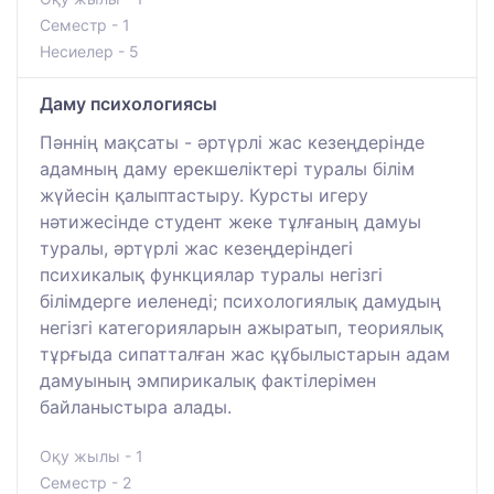
Семестр - 1
Несиелер - 5
Даму психологиясы
Пәннің мақсаты - әртүрлі жас кезеңдерінде
адамның даму ерекшеліктері туралы білім
жүйесін қалыптастыру. Курсты игеру
нәтижесінде студент жеке тұлғаның дамуы
туралы, әртүрлі жас кезеңдеріндегі
психикалық функциялар туралы негізгі
білімдерге иеленеді; психологиялық дамудың
негізгі категорияларын ажыратып, теориялық
тұрғыда сипатталған жас құбылыстарын адам
дамуының эмпирикалық фактілерімен
байланыстыра алады.
Оқу жылы - 1
Семестр - 2