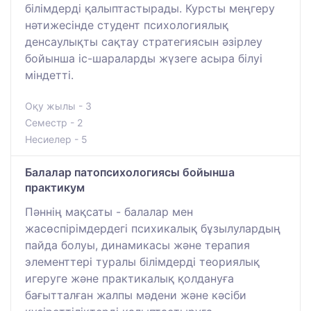
білімдерді қалыптастырады. Курсты меңгеру
нәтижесінде студент психологиялық
денсаулықты сақтау стратегиясын әзірлеу
бойынша іс-шараларды жүзеге асыра білуі
міндетті.
Оқу жылы - 3
Семестр - 2
Несиелер - 5
Балалар патопсихологиясы бойынша
практикум
Пәннің мақсаты - балалар мен
жасөспірімдердегі психикалық бұзылулардың
пайда болуы, динамикасы және терапия
элементтері туралы білімдерді теориялық
игеруге және практикалық қолдануға
бағытталған жалпы мәдени және кәсіби