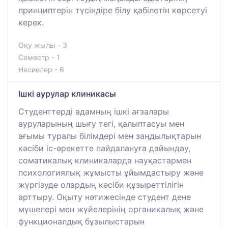
принциптерін түсіндіре білу қабілетін көрсетуі
керек.
Оқу жылы - 3
Семестр - 1
Несиелер - 6
Ішкі аурулар клиникасы
Студенттерді адамның ішкі ағзалары
ауруларының шығу тегі, қалыптасуы мен
ағымы туралы білімдері мен заңдылықтарын
кәсіби іс-әрекетте пайдалануға дайындау,
соматикалық клиникаларда науқастармен
психологиялық жұмысты ұйымдастыру және
жүргізуде олардың кәсіби құзыреттілігін
арттыру. Оқыту нәтижесінде студент дене
мүшелері мен жүйелерінің органикалық және
функционалдық бұзылыстарын