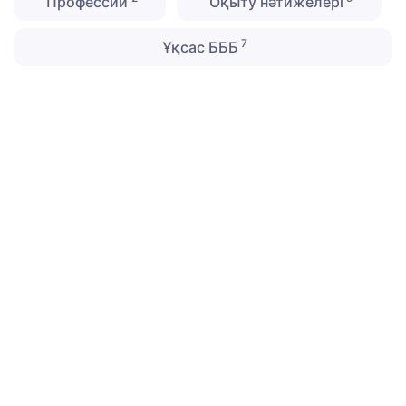
Профессии
Оқыту нәтижелері
7
Ұқсас БББ