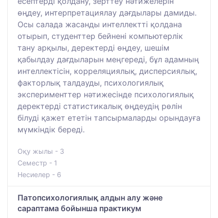
есептерді қолдану, зерттеу нәтижелерін
өңдеу, интерпретациялау дағдылары дамиды.
Осы салада жасанды интеллектті қолдана
отырып, студенттер бейнені компьютерлік
тану арқылы, деректерді өңдеу, шешім
қабылдау дағдыларын меңгереді, бұл адамның
интеллектісін, корреляциялық, дисперсиялық,
факторлық талдауды, психологиялық
эксперименттер нәтижесінде психологиялық
деректерді статистикалық өңдеудің рөлін
білуді қажет ететін тапсырмаларды орындауға
мүмкіндік береді.
Оқу жылы - 3
Семестр - 1
Несиелер - 6
Патопсихологиялық алдын алу және
сараптама бойынша практикум