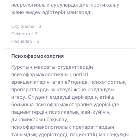
неврологиялық ауруларды диагностикалау
және емдеу әдістерін меңгереді.
Оқу жылы - 3
Семестр - 2
Несиелер - 6
Психофармокология
Курстың мақсаты-студенттердің
психофармакологияның негізгі
ерекшеліктерін, атап айтқанда, психотроптық
препараттарды жіктеуді және қолдануды
игеру. Студент емдеуші дәрігердің өтініші
бойынша психофармакотерапия үдерісінде
пациенттердің психикалық жай-күйінің
динамикасын бақылау,
психофармакологиялық препараттардың
танымдық үдерістерді, пациенттің мінез-құлқы