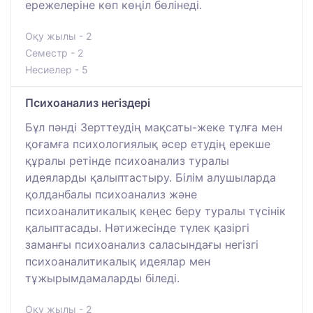
ережелеріне көп көңіл бөлінеді.
Оқу жылы - 2
Семестр - 2
Несиелер - 5
Психоанализ негіздері
Бұл пәнді Зерттеудің мақсаты-жеке тұлға мен
қоғамға психологиялық әсер етудің ерекше
құралы ретінде психоанализ туралы
идеяларды қалыптастыру. Білім алушыларда
қолданбалы психоанализ және
психоаналитикалық кеңес беру туралы түсінік
қалыптасады. Нәтижесінде түлек қазіргі
заманғы психоанализ саласындағы негізгі
психоаналитикалық идеялар мен
тұжырымдамаларды біледі.
Оқу жылы - 2