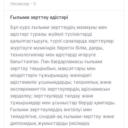
Несиелер - 5
Ғылыми зерттеу әдістері
Бұл курс ғылыми зерттеудің мазмұны мен
әдістері туралы жүйелі түсініктерді
қалыптастыруға, түрлі салаларда зерттеулер
жүргізуге мүмкіндік беретін білім, дағды,
технологиялар мен әдістерді игеруге
бағытталған. Пән бағдарламасы ғылыми
зерттеу тақырыбын, мақсаттары мен
міндеттерін тұжырымдау жөніндегі
әдістемелік ұсынымдарды; теориялық және
эксперименттік зерттеулердің әдіснамасын
зерделеу; зерттеулерді талдау және
тұжырымдар мен ұсыныстар беруді қамтиды.
Ғылыми зерттеулердің енгізілуі мен
тиімділігіне, сондай-ақ ғылыми-зерттеу және
дипломдық жұмыстарды ресімдеу