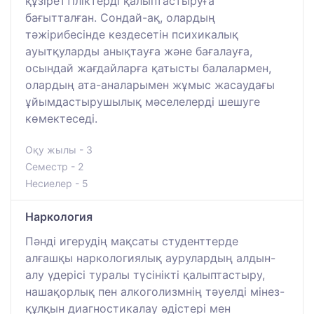
құзіреттіліктерді қалыптастыруға
бағытталған. Сондай-ақ, олардың
тәжірибесінде кездесетін психикалық
ауытқуларды анықтауға және бағалауға,
осындай жағдайларға қатысты балалармен,
олардың ата-аналарымен жұмыс жасаудағы
ұйымдастырушылық мәселелерді шешуге
көмектеседі.
Оқу жылы - 3
Семестр - 2
Несиелер - 5
Наркология
Пәнді игерудің мақсаты студенттерде
алғашқы наркологиялық аурулардың алдын-
алу үдерісі туралы түсінікті қалыптастыру,
нашақорлық пен алкоголизмнің тәуелді мінез-
құлқын диагностикалау әдістері мен