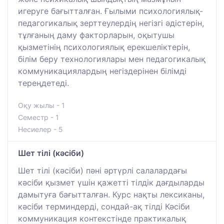
игеруге бағытталған. Ғылыми психологиялық-
педагогикалық зерттеулердің негізгі әдістерін,
тұлғаның даму факторларын, оқытушы
қызметінің психологиялық ерекшеліктерін,
білім беру технологиялары мен педагогикалық
коммуникациялардың негіздерінен білімді
тереңдетеді.
Оқу жылы - 1
Семестр - 1
Несиелер - 5
Шет тілі (кәсіби)
Шет тілі (кәсіби) пәні әртүрлі салалардағы
кәсіби қызмет үшін қажетті тілдік дағдыларды
дамытуға бағытталған. Курс нақты лексиканы,
кәсіби терминдерді, сондай-ақ тілді Кәсіби
коммуникация контекстінде практикалық