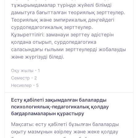
тұжырымдамалар түрінде жүйелі білімді
дамытуға бағытталған теориялық зерттеулер.
Теориялық және эмпирикалық деңгейдегі
сурдопедагогикалық зерттеулер.
Құзыреттілігі: заманауи зерттеу әдістерін
қолдана отырып, сурдопедагогика
саласындағы ғылыми зерттеулерді жобалауды
және жүргізуді біледі.
Оқу жылы - 1
Семестр - 2
Несиелер - 5
Есту қабілеті зақымдалған балаларды
психологиялық-педагогикалық қолдау
бағдарламаларын құрастыру
Мақсаты: есту қабілеті бұзылған балаларды
оқыту мазмұнын әзірлеу және жеке қолдау