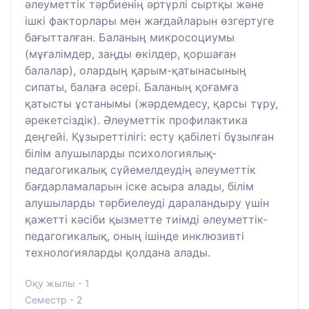
әлеуметтік тәрбиенің әртүрлі сыртқы және
ішкі факторлары мен жағдайларын өзгертуге
бағытталған. Баланың микросоциумы
(мұғалімдер, заңды өкілдер, қоршаған
балалар), олардың қарым-қатынасының
сипаты, балаға әсері. Баланың қоғамға
қатысты ұстанымы (жәрдемдесу, қарсы тұру,
әрекетсіздік). Әлеуметтік профилактика
деңгейі. Құзыреттілігі: есту қабілеті бұзылған
білім алушыларды психологиялық-
педагогикалық сүйемелдеудің әлеуметтік
бағдарламаларын іске асыра алады, білім
алушыларды тәрбиелеуді дараландыру үшін
қажетті кәсіби қызметте тиімді әлеуметтік-
педагогикалық, оның ішінде инклюзивті
технологияларды қолдана алады.
Оқу жылы - 1
Семестр - 2