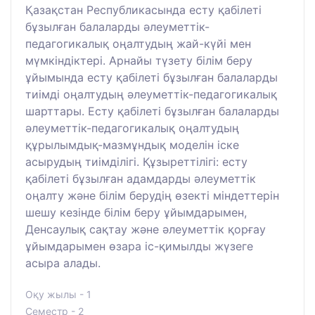
Қазақстан Республикасында есту қабілеті
бұзылған балаларды әлеуметтік-
педагогикалық оңалтудың жай-күйі мен
мүмкіндіктері. Арнайы түзету білім беру
ұйымында есту қабілеті бұзылған балаларды
тиімді оңалтудың әлеуметтік-педагогикалық
шарттары. Есту қабілеті бұзылған балаларды
әлеуметтік-педагогикалық оңалтудың
құрылымдық-мазмұндық моделін іске
асырудың тиімділігі. Құзыреттілігі: есту
қабілеті бұзылған адамдарды әлеуметтік
оңалту және білім берудің өзекті міндеттерін
шешу кезінде білім беру ұйымдарымен,
Денсаулық сақтау және әлеуметтік қорғау
ұйымдарымен өзара іс-қимылды жүзеге
асыра алады.
Оқу жылы - 1
Семестр - 2