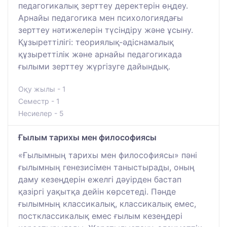
педагогикалық зерттеу деректерін өңдеу.
Арнайы педагогика мен психологиядағы
зерттеу нәтижелерін түсіндіру және ұсыну.
Құзыреттілігі: теориялық-әдіснамалық
құзыреттілік және арнайы педагогикада
ғылыми зерттеу жүргізуге дайындық.
Оқу жылы - 1
Семестр - 1
Несиелер - 5
Ғылым тарихы мен философиясы
«Ғылымның тарихы мен философиясы» пәні
ғылымның генезисімен таныстырады, оның
даму кезеңдерін ежелгі дәуірден бастап
қазіргі уақытқа дейін көрсетеді. Пәнде
ғылымның классикалық, классикалық емес,
постклассикалық емес ғылым кезеңдері