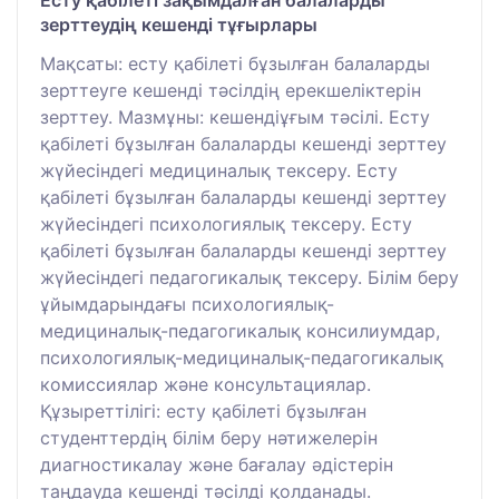
Есту қабілеті зақымдалған балаларды
зерттеудің кешенді тұғырлары
Мақсаты: есту қабілеті бұзылған балаларды
зерттеуге кешенді тәсілдің ерекшеліктерін
зерттеу. Мазмұны: кешендіұғым тәсілі. Есту
қабілеті бұзылған балаларды кешенді зерттеу
жүйесіндегі медициналық тексеру. Есту
қабілеті бұзылған балаларды кешенді зерттеу
жүйесіндегі психологиялық тексеру. Есту
қабілеті бұзылған балаларды кешенді зерттеу
жүйесіндегі педагогикалық тексеру. Білім беру
ұйымдарындағы психологиялық-
медициналық-педагогикалық консилиумдар,
психологиялық-медициналық-педагогикалық
комиссиялар және консультациялар.
Құзыреттілігі: есту қабілеті бұзылған
студенттердің білім беру нәтижелерін
диагностикалау және бағалау әдістерін
таңдауда кешенді тәсілді қолданады.