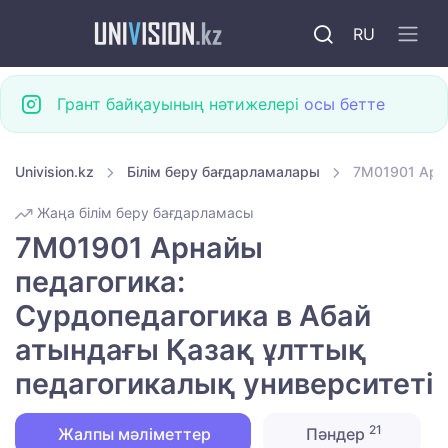
RU
Грант байқауының нәтижелері
осы бетте
Univision.kz
Білім беру бағдарламалары
7M01901 Арна
Жаңа білім беру бағдарламасы
7M01901 Арнайы
педагогика:
Сурдопедагогика в Абай
атындағы Қазақ ұлттық
педагогикалық университеті
21
Жалпы мәліметтер
Пәндер