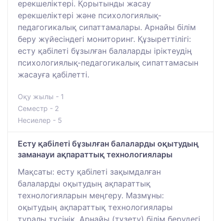
ерекшеліктері. Қорытынды жасау
ерекшеліктері және психологиялық-
педагогикалық сипаттамалары. Арнайы білім
беру жүйесіндегі мониторинг. Құзыреттілігі:
есту қабілеті бұзылған балаларды іріктеудің
психологиялық-педагогикалық сипаттамасын
жасауға қабілетті.
Оқу жылы - 1
Семестр - 2
Несиелер - 5
Есту қабілеті бұзылған балаларды оқытудың
заманауи ақпараттық технологиялары
Мақсаты: есту қабілеті зақымдалған
балаларды оқытудың ақпараттық
технологияларын меңгеру. Мазмұны:
оқытудың ақпараттық технологиялары
туралы түсінік. Арнайы (түзету) білім берудегі