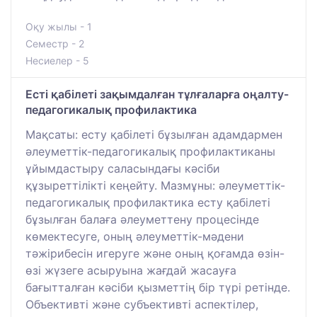
Оқу жылы - 1
Семестр - 2
Несиелер - 5
Есті қабілеті зақымдалған тұлғаларға оңалту-
педагогикалық профилактика
Мақсаты: есту қабілеті бұзылған адамдармен
әлеуметтік-педагогикалық профилактиканы
ұйымдастыру саласындағы кәсіби
құзыреттілікті кеңейту. Мазмұны: әлеуметтік-
педагогикалық профилактика есту қабілеті
бұзылған балаға әлеуметтену процесінде
көмектесуге, оның әлеуметтік-мәдени
тәжірибесін игеруге және оның қоғамда өзін-
өзі жүзеге асыруына жағдай жасауға
бағытталған кәсіби қызметтің бір түрі ретінде.
Объективті және субъективті аспектілер,