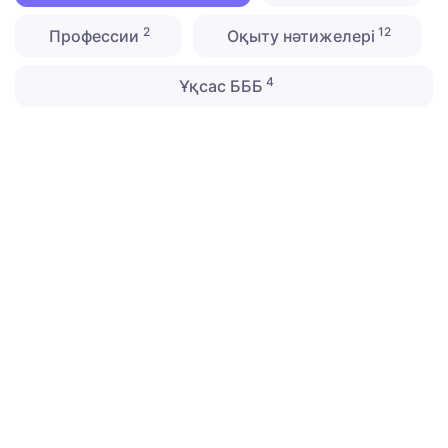
2
12
Профессии
Оқыту нәтижелері
4
Ұқсас БББ