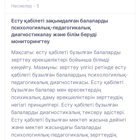
Несиелер - 5
Есту қабілеті зақымдалған балаларды
психологиялық-педагогикалық
диагностикалау және білім беруді
мониторингтеу
Мақсаты: есту қабілеті бұзылған балаларды
зерттеу ерекшеліктері бойынша білімді
кеңейту. Мазмұны: зерттеу үлгісі ретінде есту
қабілеті бұзылған балалардың психологиялық-
педагогикалық диагностикасы. Есту қабілеті
бұзылған балалар мен ересектердің
психикалық даму ерекшеліктерін зерттеудің
негізгі принциптері. Есту қабілеті бұзылған
балаларды диагностикалық тексеру әдістері.
Есту қабілеті бұзылған мектеп жасына дейінгі
және мектеп жасындағы балаларды
психологиялық-педагогикалық зерттеудің