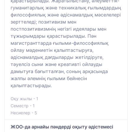
қарастырылады. Жаратылыстану, әлеуметтік-
гуманитарлық және техникалық ғылымдардың
философиялық және әдіснамалдық мәселелері
зерттеледі; позитивизм мен
постпозитивизмнің негізгі идеялары мен
тұжырымдары қарастырылады. Пән
магистранттарда ғылыми-философиялық
ойлау мәдениетін қалыптастыруға,
әдіснамалдық дағдыларды жетілдіруге,
тәуелсіз сыни және креативті ойлауды
дамытуға бағытталған, соның арқасында
жалпы әлемнің ғылыми бейнесін
қалыптастырады.
Оқу жылы - 1
Семестр - 1
Несиелер - 5
ЖОО-да арнайы пәндерді оқыту әдістемесі