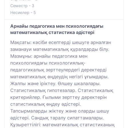
Семестр - 3
Несиелер - 5
Арнайы педагогика мен психологиядағы
математикалық статистика әдістері
Мақсаты: кәсіби есептерді шешуге арналған
заманауи математикалық құралдарды білу.
Мазмұны: арнайы педагогика мен
психологиядағы психологиялық-
педагогикалық зерттеулердегі деректерді
математикалық өңдеудің негізгі ұғымдары.
Жалпы және іріктеу. Өлшеу шкалалары.
Статистикалық гипотезалар. Статистикалық
критерийлер. Ғылыми зерттеу деректерін
статистикалық өңдеу әдістері.
Тапсырмаларды жіктеу және оларды шешу
әдістері. Сандық таралу сипаттамалары.
Құзыреттілігі: математикалық статистиканың