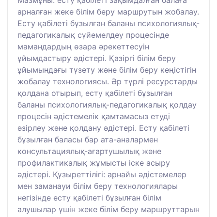
Мазмұны: есту қабілеті зақымдалған балаға
арналған жеке білім беру маршрутын жобалау.
Есту қабілеті бұзылған баланы психологиялық-
педагогикалық сүйемелдеу процесінде
мамандардың өзара әрекеттесуін
ұйымдастыру әдістері. Қазіргі білім беру
ұйымындағы түзету және білім беру кеңістігін
жобалау технологиясы. Әр түрлі ресурстарды
қолдана отырып, есту қабілеті бұзылған
баланы психологиялық-педагогикалық қолдау
процесін әдістемелік қамтамасыз етуді
әзірлеу және қолдану әдістері. Есту қабілеті
бұзылған баласы бар ата-аналармен
консультациялық-ағартушылық және
профилактикалық жұмысты іске асыру
әдістері. Құзыреттілігі: арнайы әдістемелер
мен заманауи білім беру технологиялары
негізінде есту қабілеті бұзылған білім
алушылар үшін жеке білім беру маршруттарын