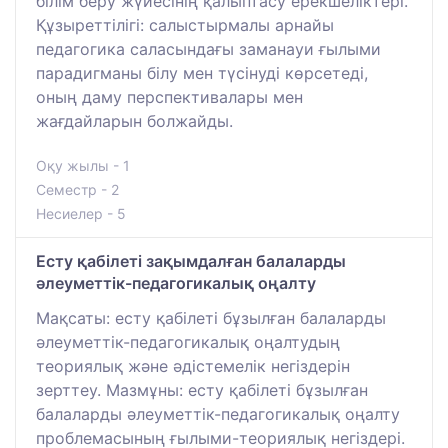
білім беру жүйесінің қалыптасу ерекшеліктері.
Құзыреттілігі: салыстырмалы арнайы
педагогика саласындағы заманауи ғылыми
парадигманы білу мен түсінуді көрсетеді,
оның даму перспективалары мен
жағдайларын болжайды.
Оқу жылы - 1
Семестр - 2
Несиелер - 5
Есту қабілеті зақымдалған балаларды
әлеуметтік-педагогикалық оңалту
Мақсаты: есту қабілеті бұзылған балаларды
әлеуметтік-педагогикалық оңалтудың
теориялық және әдістемелік негіздерін
зерттеу. Мазмұны: есту қабілеті бұзылған
балаларды әлеуметтік-педагогикалық оңалту
проблемасының ғылыми-теориялық негіздері.