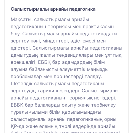
Салыстырмалы арнайы педагогика
Мақсаты: салыстырмалы арнайы
педагогиканың теориясы мен практикасын
білу. Салыстырмалы арнайы педагогикадағы
зерттеу пәні, міндеттері, әдістемесі мен
әдістері. Салыстырмалы арнайы педагогиканы
дамытудың жалпы тенденциялары мен ұлттық
ерекшелігі, ЕББҚ бар адамдардың білім
алуына байланысты әлеуметтік маңызды
проблемалар мен процестерді талдау.
Шетелдік салыстырмалы педагогиканы
зерттеудің тарихи кезеңдері. Салыстырмалы
арнайы педагогиканың теориялық негіздері.
ЕББҚ бар балаларды оқыту және тәрбиелеу
туралы ғылыми білім құрылымындағы
салыстырмалы арнайы педагогиканың орны.
ҚР-да және әлемнің түрлі елдерінде арнайы