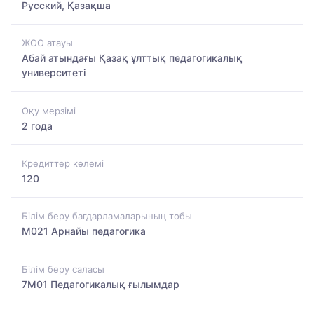
Русский, Қазақша
ЖОО атауы
Абай атындағы Қазақ ұлттық педагогикалық
университеті
Оқу мерзімі
2 года
Кредиттер көлемі
120
Білім беру бағдарламаларының тобы
M021 Арнайы педагогика
Білім беру саласы
7M01 Педагогикалық ғылымдар