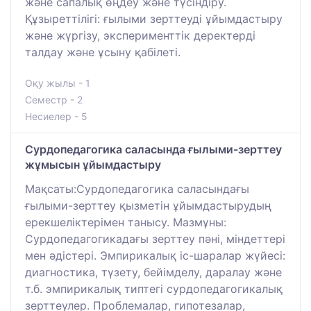
және сапалық өңдеу және түсіндіру.
Құзыреттілігі: ғылыми зерттеуді ұйымдастыру
және жүргізу, эксперименттік деректерді
талдау және ұсыну қабілеті.
Оқу жылы - 1
Семестр - 2
Несиелер - 5
Сурдопедагогика саласында ғылыми-зерттеу
жұмысын ұйымдастыру
Мақсаты:Сурдопедагогика саласындағы
ғылыми-зерттеу қызметін ұйымдастырудың
ерекшеліктерімен танысу. Мазмұны:
Сурдопедагогикадағы зерттеу пәні, міндеттері
мен әдістері. Эмпирикалық іс-шаралар жүйесі:
диагностика, түзету, бейімделу, даралау және
т.б. эмпирикалық типтегі сурдопедагогикалық
зерттеулер. Проблемалар, гипотезалар,