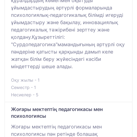
құралдардың көмегімен оқытуды
ұйымдастырудың әртүрлі формаларында
психологиялық-педагогикалық білімді игеруді
ұйымдастыру және бақылау, инновациялық
педагогикалық тәжірибені зерттеу және
қолдану.Құзыреттілігі:
"Сурдопедагогика"мамандығының әртүрлі оқу
пәндеріне қатысты қарқынды дамып келе
жатқан білім беру жүйесіндегі кәсіби
міндеттерді шеше алады.
Оқу жылы - 1
Семестр - 1
Несиелер - 5
Жоғары мектептің педагогикасы мен
психологиясы
Жоғары мектептің педагогикасы мен
психологиясы пән ретінде болашақ