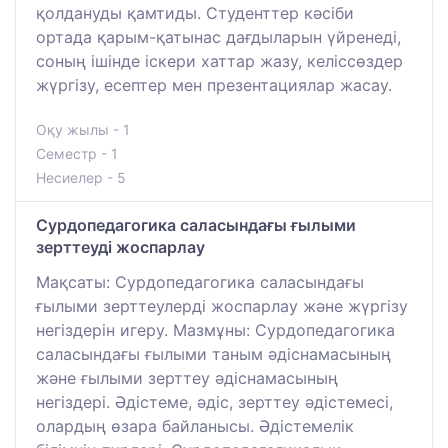
қолдануды қамтиды. Студенттер кәсіби
ортада қарым-қатынас дағдыларын үйренеді,
соның ішінде іскери хаттар жазу, келіссөздер
жүргізу, есептер мен презентациялар жасау.
Оқу жылы - 1
Семестр - 1
Несиелер - 5
Сурдопедагогика саласындағы ғылыми
зерттеуді жоспарлау
Мақсаты: Сурдопедагогика саласындағы
ғылыми зерттеулерді жоспарлау және жүргізу
негіздерін игеру. Мазмұны: Сурдопедагогика
саласындағы ғылыми таным әдіснамасының
және ғылыми зерттеу әдіснамасының
негіздері. Әдістеме, әдіс, зерттеу әдістемесі,
олардың өзара байланысы. Әдістемелік