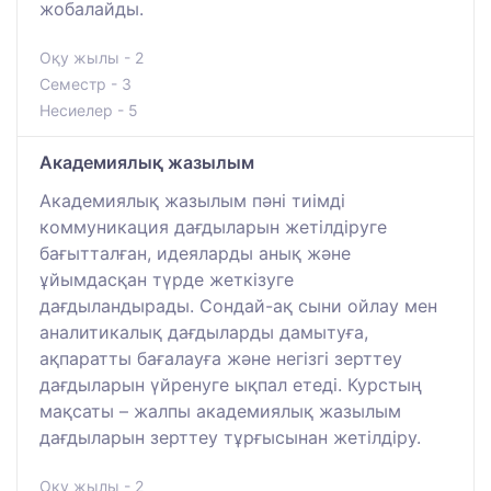
жобалайды.
Оқу жылы - 2
Семестр - 3
Несиелер - 5
Академиялық жазылым
Академиялық жазылым пәні тиімді
коммуникация дағдыларын жетілдіруге
бағытталған, идеяларды анық және
ұйымдасқан түрде жеткізуге
дағдыландырады. Сондай-ақ сыни ойлау мен
аналитикалық дағдыларды дамытуға,
ақпаратты бағалауға және негізгі зерттеу
дағдыларын үйренуге ықпал етеді. Курстың
мақсаты – жалпы академиялық жазылым
дағдыларын зерттеу тұрғысынан жетілдіру.
Оқу жылы - 2