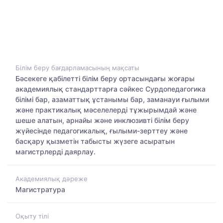
Білім беру бағдарламасының мақсаты
Бәсекеге қабілетті білім беру ортасындағы жоғары
академиялық стандарттарға сәйкес Сурдопедагогика
білімі бар, азаматтық ұстанымы бар, заманауи ғылыми
және практикалық мәселелерді тұжырымдай және
шеше алатын, арнайы және инклюзивті білім беру
жүйесінде педагогикалық, ғылыми-зерттеу және
басқару қызметін табысты жүзеге асыратын
магистрлерді даярлау.
Академиялық дәреже
Магистратура
Оқыту тілі