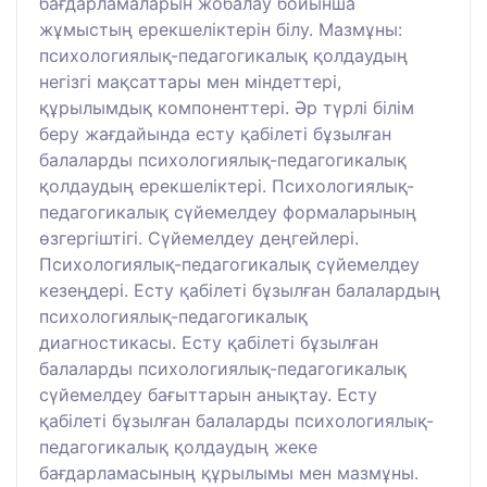
бағдарламаларын жобалау бойынша
жұмыстың ерекшеліктерін білу. Мазмұны:
психологиялық-педагогикалық қолдаудың
негізгі мақсаттары мен міндеттері,
құрылымдық компоненттері. Әр түрлі білім
беру жағдайында есту қабілеті бұзылған
балаларды психологиялық-педагогикалық
қолдаудың ерекшеліктері. Психологиялық-
педагогикалық сүйемелдеу формаларының
өзгергіштігі. Сүйемелдеу деңгейлері.
Психологиялық-педагогикалық сүйемелдеу
кезеңдері. Есту қабілеті бұзылған балалардың
психологиялық-педагогикалық
диагностикасы. Есту қабілеті бұзылған
балаларды психологиялық-педагогикалық
сүйемелдеу бағыттарын анықтау. Есту
қабілеті бұзылған балаларды психологиялық-
педагогикалық қолдаудың жеке
бағдарламасының құрылымы мен мазмұны.