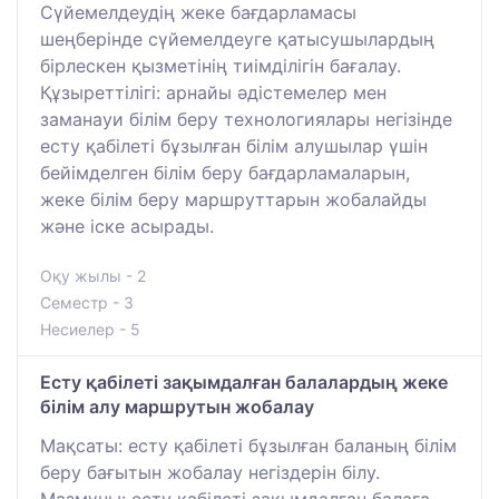
Сүйемелдеудің жеке бағдарламасы
шеңберінде сүйемелдеуге қатысушылардың
бірлескен қызметінің тиімділігін бағалау.
Құзыреттілігі: арнайы әдістемелер мен
заманауи білім беру технологиялары негізінде
есту қабілеті бұзылған білім алушылар үшін
бейімделген білім беру бағдарламаларын,
жеке білім беру маршруттарын жобалайды
және іске асырады.
Оқу жылы - 2
Семестр - 3
Несиелер - 5
Есту қабілеті зақымдалған балалардың жеке
білім алу маршрутын жобалау
Мақсаты: есту қабілеті бұзылған баланың білім
беру бағытын жобалау негіздерін білу.