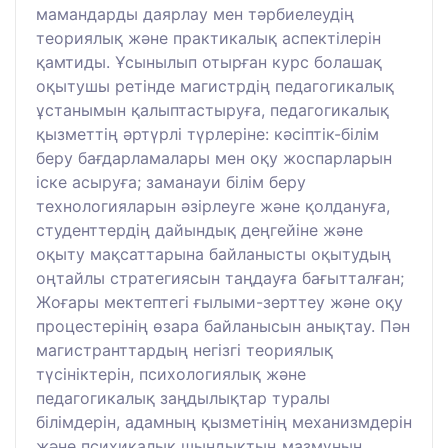
мамандарды даярлау мен тәрбиелеудің
теориялық және практикалық аспектілерін
қамтиды. Ұсынылып отырған курс болашақ
оқытушы ретінде магистрдің педагогикалық
ұстанымын қалыптастыруға, педагогикалық
қызметтің әртүрлі түрлеріне: кәсіптік-білім
беру бағдарламалары мен оқу жоспарларын
іске асыруға; заманауи білім беру
технологияларын әзірлеуге және қолдануға,
студенттердің дайындық деңгейіне және
оқыту мақсаттарына байланысты оқытудың
оңтайлы стратегиясын таңдауға бағытталған;
Жоғары мектептегі ғылыми-зерттеу және оқу
процестерінің өзара байланысын анықтау. Пән
магистранттардың негізгі теориялық
түсініктерін, психологиялық және
педагогикалық заңдылықтар туралы
білімдерін, адамның қызметінің механизмдерін
және психикалық шындықтың мазмұнын