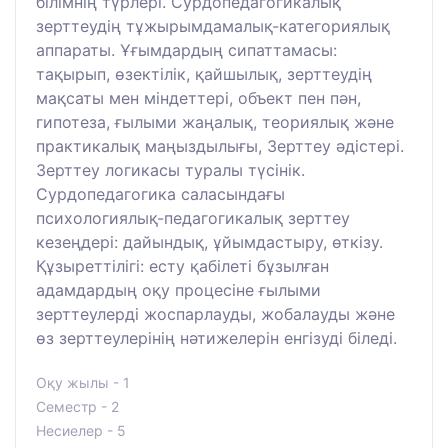
білімнің түрлері. Сурдопедагогикалық
зерттеудің тұжырымдамалық-категориялық
аппараты. Ұғымдардың сипаттамасы:
тақырып, өзектілік, қайшылық, зерттеудің
мақсаты мен міндеттері, объект пен пән,
гипотеза, ғылыми жаңалық, теориялық және
практикалық маңыздылығы, Зерттеу әдістері.
Зерттеу логикасы туралы түсінік.
Сурдопедагогика саласындағы
психологиялық-педагогикалық зерттеу
кезеңдері: дайындық, ұйымдастыру, өткізу.
Құзыреттілігі: есту қабілеті бұзылған
адамдардың оқу процесіне ғылыми
зерттеулерді жоспарлауды, жобалауды және
өз зерттеулерінің нәтижелерін енгізуді біледі.
Оқу жылы - 1
Семестр - 2
Несиелер - 5