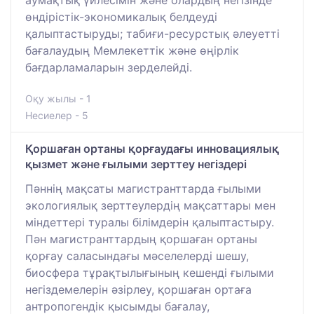
аумақтық үйлесімін және олардың негізінде
өндірістік-экономикалық белдеуді
қалыптастыруды; табиғи-ресурстық әлеуетті
бағалаудың Мемлекеттік және өңірлік
бағдарламаларын зерделейді.
Оқу жылы - 1
Несиелер - 5
Қоршаған ортаны қорғаудағы инновациялық
қызмет және ғылыми зерттеу негіздері
Пәннің мақсаты магистранттарда ғылыми
экологиялық зерттеулердің мақсаттары мен
міндеттері туралы білімдерін қалыптастыру.
Пән магистранттардың қоршаған ортаны
қорғау саласындағы мәселелерді шешу,
биосфера тұрақтылығының кешенді ғылыми
негіздемелерін әзірлеу, қоршаған ортаға
антропогендік қысымды бағалау,