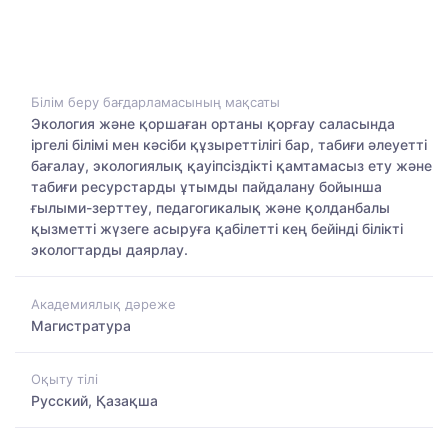
Білім беру бағдарламасының мақсаты
Экология және қоршаған ортаны қорғау саласында
іргелі білімі мен кәсіби құзыреттілігі бар, табиғи әлеуетті
бағалау, экологиялық қауіпсіздікті қамтамасыз ету және
табиғи ресурстарды ұтымды пайдалану бойынша
ғылыми-зерттеу, педагогикалық және қолданбалы
қызметті жүзеге асыруға қабілетті кең бейінді білікті
экологтарды даярлау.
Академиялық дәреже
Магистратура
Оқыту тілі
Русский, Қазақша