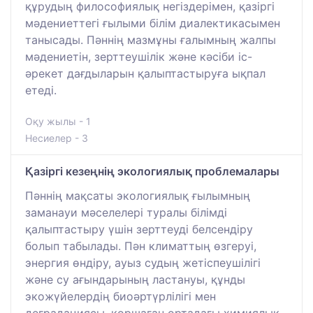
құрудың философиялық негіздерімен, қазіргі
мәдениеттегі ғылыми білім диалектикасымен
танысады. Пәннің мазмұны ғалымның жалпы
мәдениетін, зерттеушілік және кәсіби іс-
әрекет дағдыларын қалыптастыруға ықпал
етеді.
Оқу жылы - 1
Несиелер - 3
Қазіргі кезеңнің экологиялық проблемалары
Пәннің мақсаты экологиялық ғылымның
заманауи мәселелері туралы білімді
қалыптастыру үшін зерттеуді белсендіру
болып табылады. Пән климаттың өзгеруі,
энергия өндіру, ауыз судың жетіспеушілігі
және су ағындарының ластануы, құнды
экожүйелердің биоәртүрлілігі мен