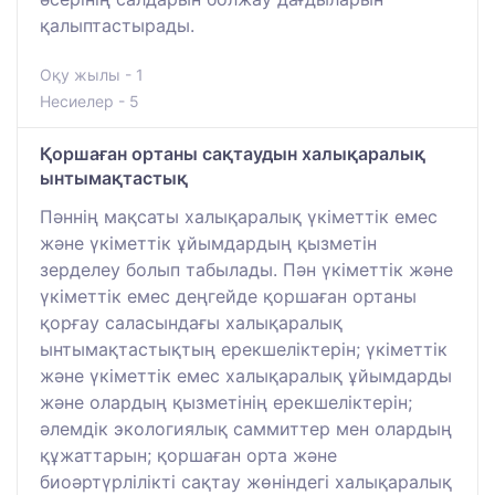
қалыптастырады.
Оқу жылы - 1
Несиелер - 5
Қоршаған ортаны сақтаудын халықаралық
ынтымақтастық
Пәннің мақсаты халықаралық үкіметтік емес
және үкіметтік ұйымдардың қызметін
зерделеу болып табылады. Пән үкіметтік және
үкіметтік емес деңгейде қоршаған ортаны
қорғау саласындағы халықаралық
ынтымақтастықтың ерекшеліктерін; үкіметтік
және үкіметтік емес халықаралық ұйымдарды
және олардың қызметінің ерекшеліктерін;
әлемдік экологиялық саммиттер мен олардың
құжаттарын; қоршаған орта және
биоәртүрлілікті сақтау жөніндегі халықаралық