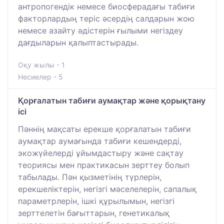
антропогендік немесе биосферадағы табиғи
факторлардың теріс әсердің салдарын жою
немесе азайту әдістерін ғылыми негіздеу
дағдыларын қалыптастырады.
Оқу жылы - 1
Несиелер - 5
Қорғалатын табиғи аумақтар және қорықтану
ісі
Пәннің мақсаты ерекше қорғалатын табиғи
аумақтар аумағында табиғи кешендерді,
экожүйелерді ұйымдастыру және сақтау
теориясы мен практикасын зерттеу болып
табылады. Пән қызметінің түрлерін,
ерекшеліктерін, негізгі мәселелерін, сапалық
параметрлерін, ішкі құрылымын, негізгі
зерттелетін бағыттарын, генетикалық