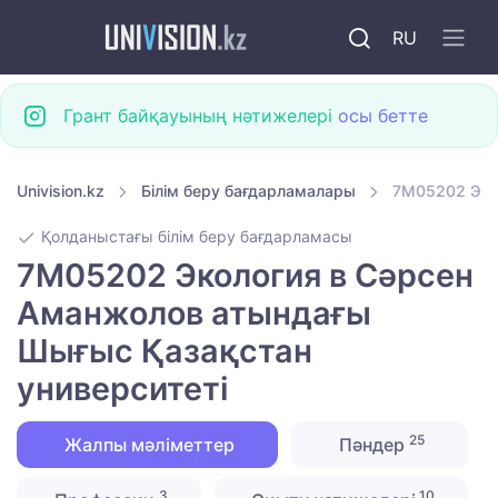
RU
Грант байқауының нәтижелері
осы бетте
Univision.kz
Білім беру бағдарламалары
7M05202 Эко
Қолданыстағы білім беру бағдарламасы
7M05202 Экология в Сәрсен
Аманжолов атындағы
Шығыс Қазақстан
университеті
25
Жалпы мәліметтер
Пәндер
3
10