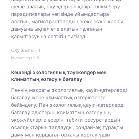
шеше алатын, оқу үдерісін қазіргі білім беру
парадигмалары негізінде ұйымдастыра
алатын, магистранттардың жеке және кәсіби
дамуына ықпал ете алатын тұлғаның
қалыптасуына септігін тигізеді.
Оқу жылы - 1
Несиелер - 5
Кешенді экологиялық тәуекелдер мен
климаттың өзгеруін бағалау
Пәннің мақсаты экологиялық қауіп-қатерлерді
бағалау және климаттық өзгерістерге
бейімделу. Пән экологиялық қауіп-қатерлерді
бағалау әдістерін, климаттың өзгеруінің
экожүйелерге әсерін, табиғи ресурстардың
осалдықтарын талдауды, сондай-ақ тұрақты
даму мен қоршаған ортаны қорғау үшін