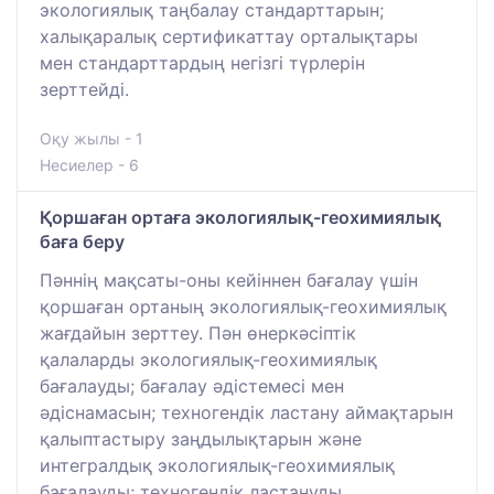
экологиялық таңбалау стандарттарын;
халықаралық сертификаттау орталықтары
мен стандарттардың негізгі түрлерін
зерттейді.
Оқу жылы - 1
Несиелер - 6
Қоршаған ортаға экологиялық-геохимиялық
баға беру
Пәннің мақсаты-оны кейіннен бағалау үшін
қоршаған ортаның экологиялық-геохимиялық
жағдайын зерттеу. Пән өнеркәсіптік
қалаларды экологиялық-геохимиялық
бағалауды; бағалау әдістемесі мен
әдіснамасын; техногендік ластану аймақтарын
қалыптастыру заңдылықтарын және
интегралдық экологиялық-геохимиялық
бағалауды; техногендік ластануды