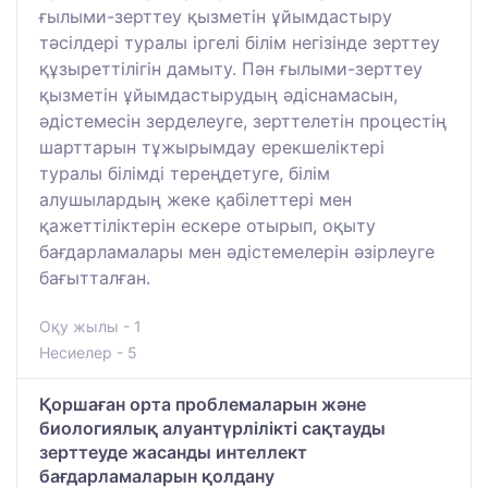
ғылыми-зерттеу қызметін ұйымдастыру
тәсілдері туралы іргелі білім негізінде зерттеу
құзыреттілігін дамыту. Пән ғылыми-зерттеу
қызметін ұйымдастырудың әдіснамасын,
әдістемесін зерделеуге, зерттелетін процестің
шарттарын тұжырымдау ерекшеліктері
туралы білімді тереңдетуге, білім
алушылардың жеке қабілеттері мен
қажеттіліктерін ескере отырып, оқыту
бағдарламалары мен әдістемелерін әзірлеуге
бағытталған.
Оқу жылы - 1
Несиелер - 5
Қоршаған орта проблемаларын және
биологиялық алуантүрлілікті сақтауды
зерттеуде жасанды интеллект
бағдарламаларын қолдану