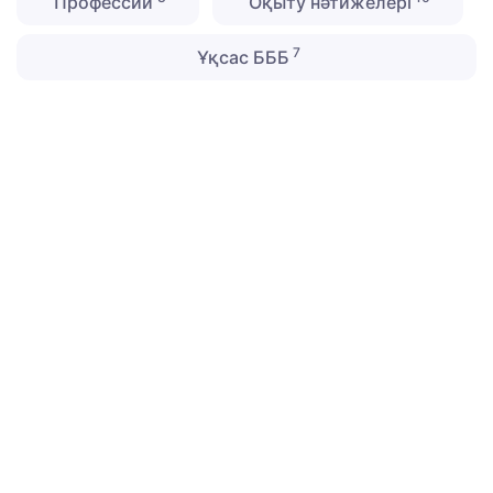
Профессии
Оқыту нәтижелері
7
Ұқсас БББ