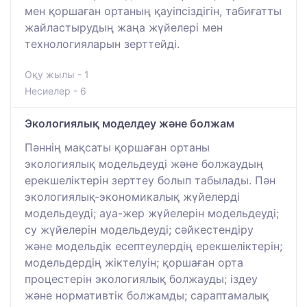
мен қоршаған ортаның қауіпсіздігін, табиғатты
жайластырудың жаңа жүйелері мен
технологияларын зерттейді.
Оқу жылы - 1
Несиелер - 6
Экологиялық моделдеу және болжам
Пәннің мақсаты қоршаған ортаны
экологиялық модельдеуді және болжаудың
ерекшеліктерін зерттеу болып табылады. Пән
экологиялық-экономикалық жүйелерді
модельдеуді; ауа-жер жүйелерін модельдеуді;
су жүйелерін модельдеуді; сәйкестендіру
және модельдік есептеулердің ерекшеліктерін;
модельдердің жіктелуін; қоршаған орта
процестерін экологиялық болжауды; іздеу
және нормативтік болжамды; сараптамалық