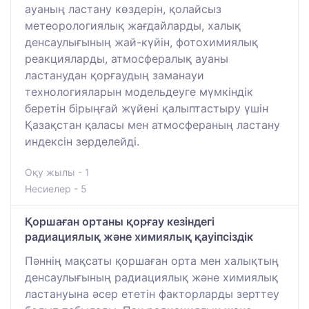
ауаның ластану көздерін, қолайсыз
метеорологиялық жағдайларды, халық
денсаулығының жай-күйін, фотохимиялық
реакцияларды, атмосфералық ауаны
ластанудан қорғаудың заманауи
технологияларын модельдеуге мүмкіндік
беретін бірыңғай жүйені қалыптастыру үшін
Қазақстан қаласы мен атмосфераның ластану
индексін зерделейді.
Оқу жылы - 1
Несиелер - 5
Қоршаған ортаны қорғау кезіндегі
радиациялық және химиялық қауіпсіздік
Пәннің мақсаты қоршаған орта мен халықтың
денсаулығының радиациялық және химиялық
ластануына әсер ететін факторларды зерттеу