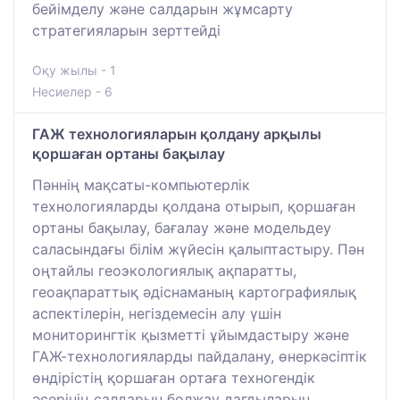
бейімделу және салдарын жұмсарту
стратегияларын зерттейді
Оқу жылы - 1
Несиелер - 6
ГАЖ технологияларын қолдану арқылы
қоршаған ортаны бақылау
Пәннің мақсаты-компьютерлік
технологияларды қолдана отырып, қоршаған
ортаны бақылау, бағалау және модельдеу
саласындағы білім жүйесін қалыптастыру. Пән
оңтайлы геоэкологиялық ақпаратты,
геоақпараттық әдіснаманың картографиялық
аспектілерін, негіздемесін алу үшін
мониторингтік қызметті ұйымдастыру және
ГАЖ-технологияларды пайдалану, өнеркәсіптік
өндірістің қоршаған ортаға техногендік
әсерінің салдарын болжау дағдыларын