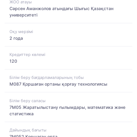
ЖОО атауы
Сәрсен Аманжолов атындағы Шығыс Қазақстан
университеті
Оқу мерзімі
2 года
Кредиттер көлемі
120
Білім беру бағдарламаларының тобы
M087 Қоршаған ортаны қорғау технологиясы
Білім беру саласы
7M05 Жаратылыстану ғылымдары, математика және
статистика
Дайындық бағыты
7M052 Қоршаған орта