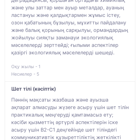
деградациясы, қоршаған ортадағы химиялық
және улы заттар мен ауыр металдар, ауаның
ластануы және қалдықтармен жұмыс істеу,
озон қабатының бұзылуы, мұхитты пайдалану
және балық қорының сарқылуы, ормандардың
жойылуы сияқты заманауи экологиялық
мәселелерді зерттейді; ғылыми аспектілер
қазіргі экологиялық мәселелерді шешеді.
Оқу жылы - 1
Несиелер - 5
Шет тілі (кәсіптік)
Пәннің мақсаты жазбаша және ауызша
ақпарат алмасуды жүзеге асыру үшін шет тілін
практикалық меңгеруді қамтамасыз ету;
кәсіби қызметтің әртүрлі аспектілерін іске
асыру үшін В2-С1 деңгейінде шет тіліндегі
коммуникативтік құзыреттіліктің жеткілікті