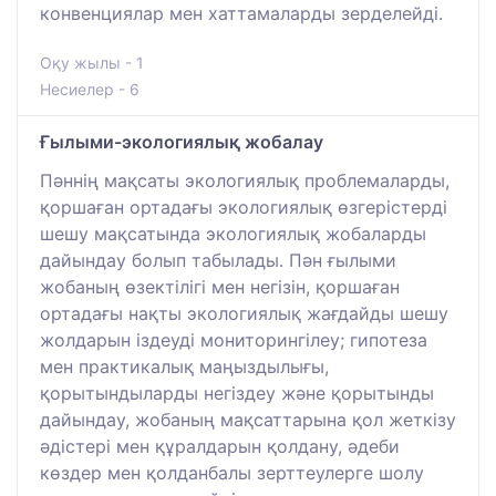
конвенциялар мен хаттамаларды зерделейді.
Оқу жылы - 1
Несиелер - 6
Ғылыми-экологиялық жобалау
Пәннің мақсаты экологиялық проблемаларды,
қоршаған ортадағы экологиялық өзгерістерді
шешу мақсатында экологиялық жобаларды
дайындау болып табылады. Пән ғылыми
жобаның өзектілігі мен негізін, қоршаған
ортадағы нақты экологиялық жағдайды шешу
жолдарын іздеуді мониторингілеу; гипотеза
мен практикалық маңыздылығы,
қорытындыларды негіздеу және қорытынды
дайындау, жобаның мақсаттарына қол жеткізу
әдістері мен құралдарын қолдану, әдеби
көздер мен қолданбалы зерттеулерге шолу