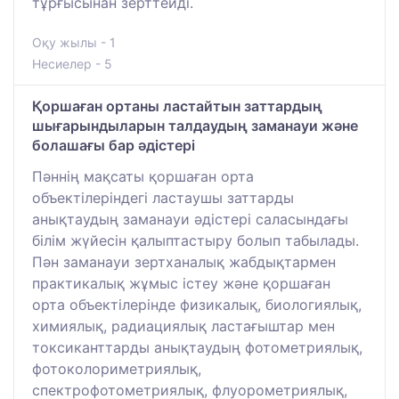
тұрғысынан зерттейді.
Оқу жылы - 1
Несиелер - 5
Қоршаған ортаны ластайтын заттардың
шығарындыларын талдаудың заманауи және
болашағы бар әдістері
Пәннің мақсаты қоршаған орта
объектілеріндегі ластаушы заттарды
анықтаудың заманауи әдістері саласындағы
білім жүйесін қалыптастыру болып табылады.
Пән заманауи зертханалық жабдықтармен
практикалық жұмыс істеу және қоршаған
орта объектілерінде физикалық, биологиялық,
химиялық, радиациялық ластағыштар мен
токсиканттарды анықтаудың фотометриялық,
фотоколориметриялық,
спектрофотометриялық, флуорометриялық,