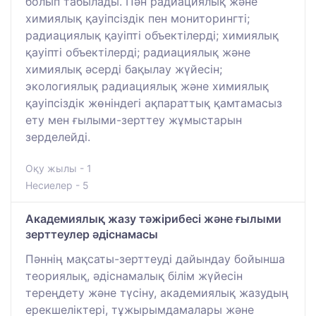
болып табылады. Пән радиациялық және
химиялық қауіпсіздік пен мониторингті;
радиациялық қауіпті объектілерді; химиялық
қауіпті объектілерді; радиациялық және
химиялық әсерді бақылау жүйесін;
экологиялық радиациялық және химиялық
қауіпсіздік жөніндегі ақпараттық қамтамасыз
ету мен ғылыми-зерттеу жұмыстарын
зерделейді.
Оқу жылы - 1
Несиелер - 5
Академиялық жазу тәжірибесі және ғылыми
зерттеулер әдіснамасы
Пәннің мақсаты-зерттеуді дайындау бойынша
теориялық, әдіснамалық білім жүйесін
тереңдету және түсіну, академиялық жазудың
ерекшеліктері, тұжырымдамалары және