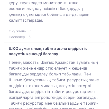
құру, тәуекелдер мониторингі және
экологиялық қауіпсіздікті басқарудың
құқықтық негіздері бойынша дағдыларын
қалыптастырады.
Оқу жылы - 1
Несиелер - 5
ШҚО аумағының табиғи және өндірістік
әлеуетін кешенді бағалау
Пәннің мақсаты Шығыс Қазақстан аумағының
табиғи және өндірістік әлеуетін кешенді
бағалауды зерделеу болып табылады. Пән
Шығыс Қазақстанның табиғи-ресурстық және
өндірістік-экономикалық әлеуетін әртүрлі
бағалауды; өндірістің табиғи ресурстар мен
жағдайларға антропогендік әсерін бағалауды;
Табиғи ресурстар мен байлықтардың табиғи-