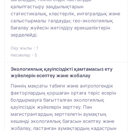
қалыптастыру заңдылықтарын
статистикалық, кластерлік, интегралдық және
салыстырмалы талдауды; гео-экологиялық
бағалау жүйесін жетілдіру ерекшеліктерін
зерделейді.
Оқу жылы - 1
Несиелер - 5
Экологиялық қауіпсіздікті қамтамасыз ету
жүйелерін есептеу және жобалау
Пәннің мақсаты табиғи және антропогендік
факторлардың қоршаған ортаға теріс әсерін
болдырмауға бағытталған экологиялық
қауіпсіздік жүйелерін зерттеу. Пән
магистрантардың зерттелетін аумақтың
кешенді экологиялық бағасын есептеу және
жобалау, ластанған аумақтардың кадастрын