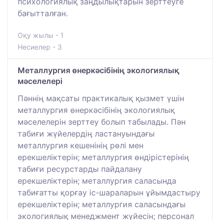
психологиялық заңдылықтарын зерттеуге
бағытталған.
Оқу жылы - 1
Несиелер - 3
Металлургия өнеркәсібінің экологиялық
мәселелері
Пәннің мақсаты практикалық қызмет үшін
металлургия өнеркәсібінің экологиялық
мәселелерін зерттеу болып табылады. Пән
табиғи жүйелердің ластануындағы
металлургия кешенінің рөлі мен
ерекшеліктерін; металлургия өндірістерінің
табиғи ресурстарды пайдалану
ерекшеліктерін; металлургия саласында
табиғатты қорғау іс-шараларын ұйымдастыру
ерекшеліктерін; металлургия саласындағы
экологиялық менеджмент жүйесін; персонал