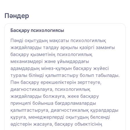
Пәндер
Басқару психологиясы
Пәнді оқытудың мақсаты психологиялық
жағдайларды талдау арқылы қазіргі заманғы
басқару қызметінің психологиялық
механизмдері және ұйымдардағы
адамдардың мінез-құлқын басқару жүйесі
туралы білімді қалыптастыру болып табылады.
Пән басқару ерекшеліктерін зерттеуге,
диагностикалауға, психологиялық
жағдайларды болжауға, жеке басқару
принципі бойынша бағдарламаларды
қалыптастыруға, диагностикалық құралдарды
құруға, менеджерлерді оқытудың белсенді
әдістерін жасауға, басқару объектісінің