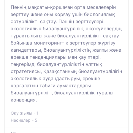
Пәннің мақсаты-қоршаған орта мәселелерін
зерттеу және оны қорғау үшін биологиялық
әртүрлілікті сақтау. Пәннің зерттеулері:
экологиялық биоалуантүрлілік, экожүйелердің
тұрақтылығы және биоалуантүрлілікті сақтау
бойынша мониторингтік зерттеулер жүргізу
қағидаттары, биоалуантүрліліктің жалпы және
ерекше тенденциялары мен қауіптері,
теңгерімді биоалуантүрліліктің ұлттық
стратегиясы, Қазақстанның биоалуантүрлілігін
экологиялық аудандастыруы, ерекше
қорғалатын табиғи аумақтардағы
биоалуантүрлілігі, биоалуантүрлілік туралы
конвенция.
Оқу жылы - 1
Несиелер - 5