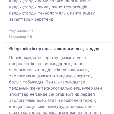
қалдықтарды көму полигондарын және
қалдықтарды жинау және техногендік
қалдықтарды технологиялық қайта өңдеу
зауыттарын зерттейді.
Оқу жылы - 1
Несиелер - 6
Өнеркәсіптік ортадағы экологиялық талдау
Пәннің мақсаты зерттеу қызметі үшін
өнеркәсіптік кәсіпорындардың және
экономиканың өндірістік салаларының
экологиялық қызметін талдауды зерттеу
болып табылады. Пән шығарындылар
талдауын және технологиялық өлшеулер мен
элюаттар негізінде сіңіргіш ерітінділердегі
экологиялық әсер ететін компоненттердің
концентрациясын анықтауды, шикізат пен
шихта материалдарындағы компоненттердің