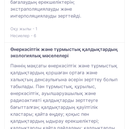
бағалаудың ерекшеліктерін;
экстраполяциялауды және
интерполяциялауды зерттейді.
Оқу жылы - 1
Несиелер - 6
Өнеркәсіптік және тұрмыстық қалдықтардың
экологиялық мәселелері
Пәннің мақсаты өнеркәсіптік және тұрмыстық
қалдықтардың қоршаған ортаға және
халықтың денсаулығына әсерін зерттеу болып
табылады. Пән тұрмыстық, құрылыс,
өнеркәсіптік, ауылшаруашылық және
радиоактивті қалдықтарды зерттеуге
бағытталған; қалдықтардың қауіптілік
кластары; қайта өңдеу; қоқыс пен
қалдықтардың ыдырау ерекшеліктері;
қалдықтарды қайта пайдалану; қалдықтарды