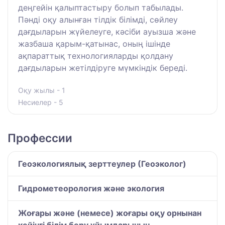
деңгейін қалыптастыру болып табылады.
Пәнді оқу алынған тілдік білімді, сөйлеу
дағдыларын жүйелеуге, кәсіби ауызша және
жазбаша қарым-қатынас, оның ішінде
ақпараттық технологияларды қолдану
дағдыларын жетілдіруге мүмкіндік береді.
Оқу жылы - 1
Несиелер - 5
Профессии
Геоэкологиялық зерттеулер (Геоэколог)
Гидрометеорология және экология
Жоғары және (немесе) жоғары оқу орнынан