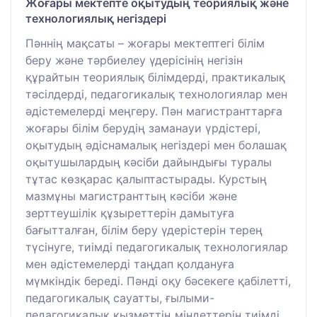
Жоғары мектепте оқытудың теориялық және
технологиялық негіздері
Пәннің мақсаты – жоғары мектептегі білім
беру және тәрбиелеу үдерісінің негізін
құрайтын теориялық білімдерді, практикалық
тәсілдерді, педагогикалық технологиялар мен
әдістемелерді меңгеру. Пән магистранттарға
жоғары білім берудің заманауи үрдістері,
оқытудың әдіснамалық негіздері мен болашақ
оқытушылардың кәсіби дайындығы туралы
тұтас көзқарас қалыптастырады. Курстың
мазмұны магистранттың кәсіби және
зерттеушілік құзыреттерін дамытуға
бағытталған, білім беру үдерістерін терең
түсінуге, тиімді педагогикалық технологиялар
мен әдістемелерді таңдап қолдануға
мүмкіндік береді. Пәнді оқу бәсекеге қабілетті,
педагогикалық сауатты, ғылыми-
педагогикалық қызметтің міндеттерін тиімді