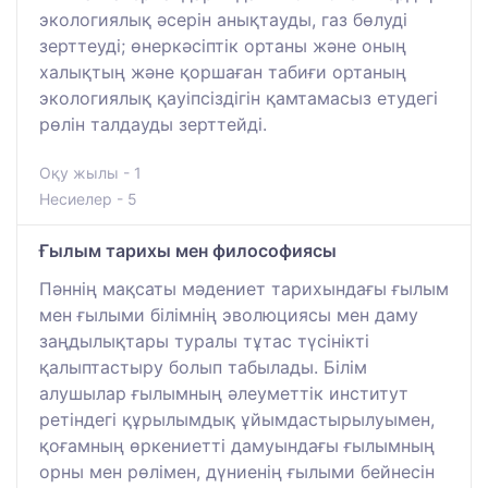
экологиялық әсерін анықтауды, газ бөлуді
зерттеуді; өнеркәсіптік ортаны және оның
халықтың және қоршаған табиғи ортаның
экологиялық қауіпсіздігін қамтамасыз етудегі
рөлін талдауды зерттейді.
Оқу жылы - 1
Несиелер - 5
Ғылым тарихы мен философиясы
Пәннің мақсаты мәдениет тарихындағы ғылым
мен ғылыми білімнің эволюциясы мен даму
заңдылықтары туралы тұтас түсінікті
қалыптастыру болып табылады. Бiлiм
алушылар ғылымның әлеуметтік институт
ретіндегі құрылымдық ұйымдастырылуымен,
қоғамның өркениетті дамуындағы ғылымның
орны мен рөлімен, дүниенің ғылыми бейнесін