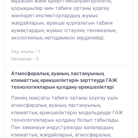
мұрасын және қазіргі биоалуантүрлілігін,
қорықшылар мен табиғи ортаны қорғау
жөніндегі инспекторлардың жұмыс
жағдайларын, ерекше қорғалатын табиғи
аумақтардың жұмыс істеуінің техникалық-
экологиялық негіздемесін зерделейді.
Оқу жылы - 1
Несиелер - 5
Атмосфералық ауаның ластануының
климаттық ерекшеліктерін зерттеуде ГАЖ
технологияларын қолдану ерекшеліктері
Пәннің мақсаты табиғи ортаны қорғау үшін
атмосфералық ауаның ластануының
климаттық ерекшеліктерін модельдеуде ГАЖ
технологияларын қолдану болып табылады.
Пән заманауи индустриалды қалалардың
климаттық жағдайларын, атмосфералық