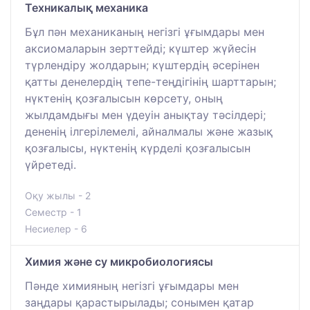
Техникалық механика
Бұл пән механиканың негізгі ұғымдары мен
аксиомаларын зерттейді; күштер жүйесін
түрлендіру жолдарын; күштердің әсерінен
қатты денелердің тепе-теңдігінің шарттарын;
нүктенің қозғалысын көрсету, оның
жылдамдығы мен үдеуін анықтау тәсілдері;
дененің ілгерілемелі, айналмалы және жазық
қозғалысы, нүктенің күрделі қозғалысын
үйретеді.
Оқу жылы - 2
Семестр - 1
Несиелер - 6
Химия және су микробиологиясы
Пәнде химияның негізгі ұғымдары мен
заңдары қарастырылады; сонымен қатар