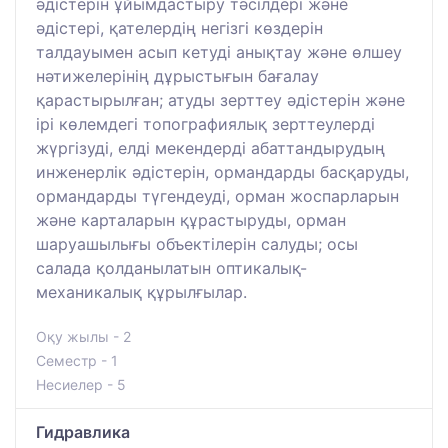
әдістерін ұйымдастыру тәсілдері және
әдістері, қателердің негізгі көздерін
талдауымен асып кетуді анықтау және өлшеу
нәтижелерінің дұрыстығын бағалау
қарастырылған; атуды зерттеу әдістерін және
ірі көлемдегі топографиялық зерттеулерді
жүргізуді, елді мекендерді абаттандырудың
инженерлік әдістерін, ормандарды басқаруды,
ормандарды түгендеуді, орман жоспарларын
және карталарын құрастыруды, орман
шаруашылығы объектілерін салуды; осы
салада қолданылатын оптикалық-
механикалық құрылғылар.
Оқу жылы - 2
Семестр - 1
Несиелер - 5
Гидравлика