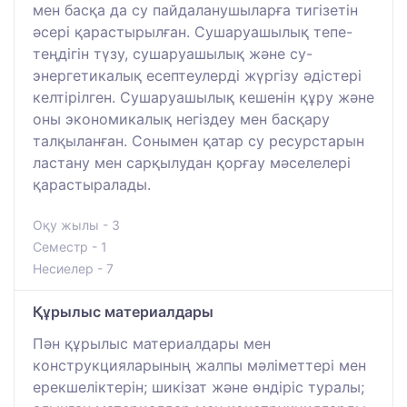
мен басқа да су пайдаланушыларға тигізетін
әсері қарастырылған. Сушаруашылық тепе-
теңдігін түзу, сушаруашылық және су-
энергетикалық есептеулерді жүргізу әдістері
келтірілген. Сушаруашылық кешенін құру және
оны экономикалық негіздеу мен басқару
талқыланған. Сонымен қатар су ресурстарын
ластану мен сарқылудан қорғау мәселелері
қарастыралады.
Оқу жылы - 3
Семестр - 1
Несиелер - 7
Құрылыс материалдары
Пән құрылыс материалдары мен
конструкцияларының жалпы мәліметтері мен
ерекшеліктерін; шикізат және өндіріс туралы;