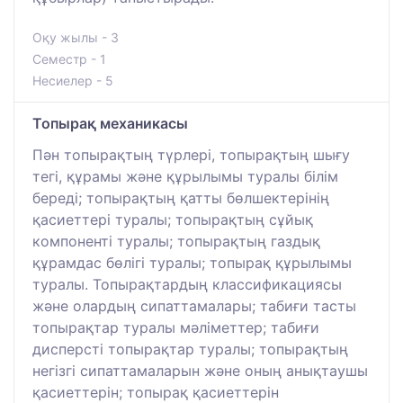
Оқу жылы - 3
Семестр - 1
Несиелер - 5
Топырақ механикасы
Пән топырақтың түрлері, топырақтың шығу
тегі, құрамы және құрылымы туралы білім
береді; топырақтың қатты бөлшектерінің
қасиеттері туралы; топырақтың сұйық
компоненті туралы; топырақтың газдық
құрамдас бөлігі туралы; топырақ құрылымы
туралы. Топырақтардың классификациясы
және олардың сипаттамалары; табиғи тасты
топырақтар туралы мәліметтер; табиғи
дисперсті топырақтар туралы; топырақтың
негізгі сипаттамаларын және оның анықтаушы
қасиеттерін; топырақ қасиеттерін