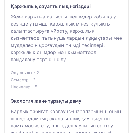
Қаржылық сауаттылық негіздері
Жеке қаржыға қатысты шешімдер қабылдау
кезінде ұтымды қаржылық мінез-құлықты
қалыптастыруға үйрету, қаржылық
қызметтерді тұтынушылардың құқықтары мен
мүдделерін қорғаудың тиімді тәсілдері,
қаржылық өнімдер мен қызметтерді
пайдалану тәртібін білу.
Оқу жылы - 2
Семестр - 2
Несиелер - 5
Экология және тұрақты даму
Барлық табиғат қорғау іс-шараларының, оның
ішінде адамның экологиялық қауіпсіздігін
қамтамасыз ету, оның денсаулығын сақтау
жөніндегі іс-шаралардың теориялық негізі