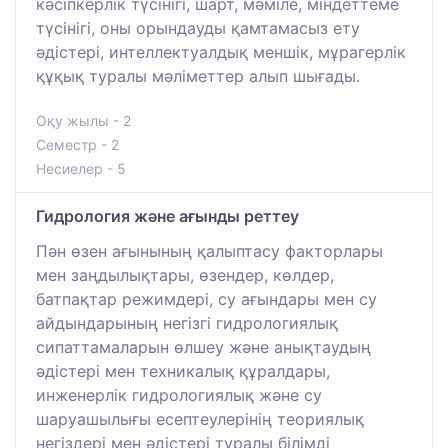
кәсіпкерлік түсінігі, шарт, мәміле, міндеттеме
түсінігі, оны орындауды қамтамасыз ету
әдістері, интеллектуалдық меншік, мұрагерлік
құқық туралы мәліметтер алып шығады.
Оқу жылы - 2
Семестр - 2
Несиелер - 5
Гидрология және ағынды реттеу
Пән өзен ағынының қалыптасу факторлары
мен заңдылықтары, өзендер, көлдер,
батпақтар режимдері, су ағындары мен су
айдындарының негізгі гидрологиялық
сипаттамаларын өлшеу және анықтаудың
әдістері мен техникалық құралдары,
инженерлік гидрологиялық және су
шаруашылығы есептеулерінің теориялық
негіздері мен әдістері туралы білімді