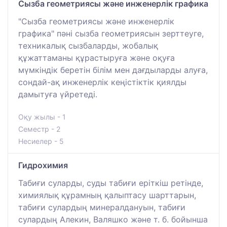
Сызба геометрияcы және инженерлік графика
"Сызба геометрияcы және инженерлік
графика" пәні сызба геометриясын зерттеуге,
техникалық сызбаларды, жобалық
құжаттаманы құрастыруға және оқуға
мүмкіндік беретін білім мен дағдыларды алуға,
сондай-ақ инженерлік кеңістіктік қиялды
дамытуға үйретеді.
Оқу жылы - 1
Семестр - 2
Несиелер - 5
Гидрохимия
Табиғи суларды, суды табиғи еріткіш ретінде,
химиялық құрамның қалыптасу шарттарын,
табиғи сулардың минералдануын, табиғи
сулардың Алекин, Валяшко және т. б. бойынша