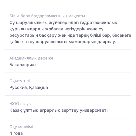
Білім беру бағдарламасының мақсаты
Су шаруашылығы жүйелеріндегі гидротехникалық
құрылымдарды жобалау негіздерін және су
ресурстарын басқару жөнінде терең білімі бар, бәсекеге
қабілетті су шаруашылығы мамандарын даярлау.
Академиялық дәреже
Бакалавриат
Оқыту тілі
Русский, Қазақша
ЖОО атауы
Қазақ ұлттық аграрлық зерттеу университеті
Оқу мерзімі
4 года