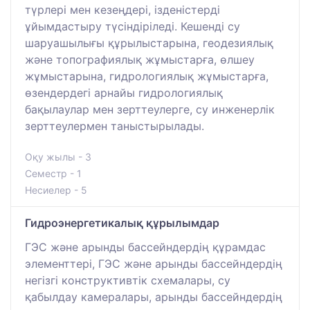
түрлері мен кезеңдері, ізденістерді
ұйымдастыру түсіндіріледі. Кешенді су
шаруашылығы құрылыстарына, геодезиялық
және топографиялық жұмыстарға, өлшеу
жұмыстарына, гидрологиялық жұмыстарға,
өзендердегі арнайы гидрологиялық
бақылаулар мен зерттеулерге, су инженерлік
зерттеулермен таныстырылады.
Оқу жылы - 3
Семестр - 1
Несиелер - 5
Гидроэнергетикалық құрылымдар
ГЭС және арынды бассейндердің құрамдас
элементтері, ГЭС және арынды бассейндердің
негізгі конструктивтік схемалары, су
қабылдау камералары, арынды бассейндердің