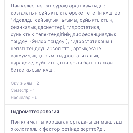
Пән келесі негізгі сұрақтарды қамтиды:
қозғалатын сұйықтықта әрекет ететін күштер,
"Идеалды сұйықтық" ұғымы, сұйықтықтың
физикалық қасиеттері, гидростатика,
сұйықтық тепе-теңдігінің дифференциалдық
теңдеуі (Эйлер теңдеуі), гидростатиканың
негізгі теңдеуі, абсолютті, артық және
вакуумдық қысым, гидростатикалық
парадокс, сұйықтықтың еркін бағытталған
бетке қысым күші.
Оқу жылы - 2
Семестр - 1
Несиелер - 6
Гидрометеорология
Пән климатты қоршаған ортадағы ең маңызды
экологиялық фактор ретінде зерттейді.