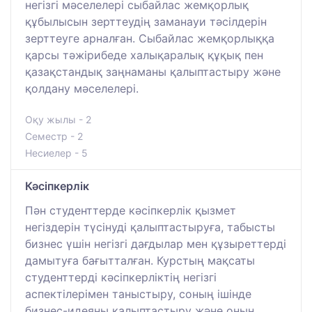
негізгі мәселелері сыбайлас жемқорлық
құбылысын зерттеудің заманауи тәсілдерін
зерттеуге арналған. Сыбайлас жемқорлыққа
қарсы тәжірибеде халықаралық құқық пен
қазақстандық заңнаманы қалыптастыру және
қолдану мәселелері.
Оқу жылы - 2
Семестр - 2
Несиелер - 5
Кәсіпкерлік
Пән студенттерде кәсіпкерлік қызмет
негіздерін түсінуді қалыптастыруға, табысты
бизнес үшін негізгі дағдылар мен құзыреттерді
дамытуға бағытталған. Курстың мақсаты
студенттерді кәсіпкерліктің негізгі
аспектілерімен таныстыру, соның ішінде
бизнес-идеяны қалыптастыру және оның