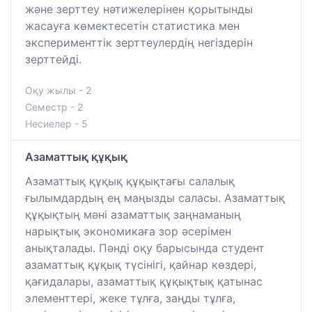
және зерттеу нәтижелерінен қорытынды
жасауға көмектесетін статистика мен
эксперименттік зерттеулердің негіздерін
зерттейді.
Оқу жылы - 2
Семестр - 2
Несиелер - 5
Азаматтық құқық
Азаматтық құқық құқықтағы салалық
ғылымдардың ең маңызды саласы. Азаматтық
құқықтың мәні азаматтық заңнаманың
нарықтық экономикаға зор әсерімен
анықталады. Пәнді оқу барысында студент
азаматтық құқық түсінігі, қайнар көздері,
қағидалары, азаматтық құқықтық қатынас
элементтері, жеке тұлға, заңды тұлға,