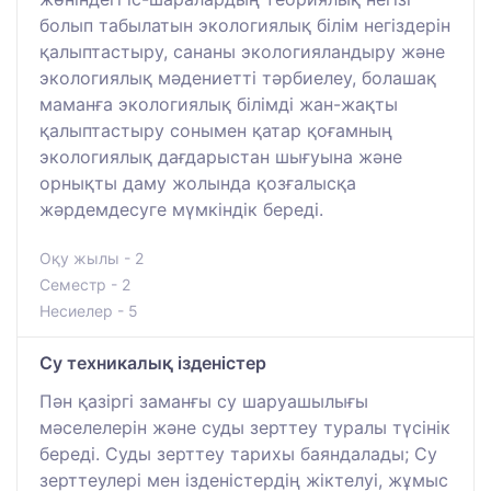
болып табылатын экологиялық білім негіздерін
қалыптастыру, сананы экологияландыру және
экологиялық мәдениетті тәрбиелеу, болашақ
маманға экологиялық білімді жан-жақты
қалыптастыру сонымен қатар қоғамның
экологиялық дағдарыстан шығуына және
орнықты даму жолында қозғалысқа
жәрдемдесуге мүмкіндік береді.
Оқу жылы - 2
Семестр - 2
Несиелер - 5
Су техникалық ізденістер
Пән қазіргі заманғы су шаруашылығы
мәселелерін және суды зерттеу туралы түсінік
береді. Суды зерттеу тарихы баяндалады; Су
зерттеулері мен ізденістердің жіктелуі, жұмыс