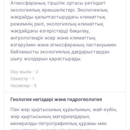
Атмосфераның тіршілік ортасы ретіндегі
экологиялық ерекшеліктері. Экологиялық
жағдайды қалыптастырудағы климаттық
режимнің рөлі, экологиялық-климаттық
жағдайдағы өзгерістерді бақылау,
антропогендік әсер және климаттың
өзгеруімен және атмосфераның ластануымен
байланысты экологиялық дағдарыстардан
шығу жолдарын қарастырады.
Оқу жылы - 2
Семестр - 1
Несиелер - 5
Геология негіздері және гидрогеология
Пән жер қыртысының құрылымын, жай-күйін,
жер қыртысының материалдарын,
минералды-петрографиялық құрамы мен