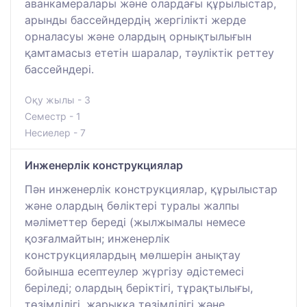
аванкамералары және олардағы құрылыстар,
арынды бассейндердің жергілікті жерде
орналасуы және олардың орнықтылығын
қамтамасыз ететін шаралар, тәуліктік реттеу
бассейндері.
Оқу жылы - 3
Семестр - 1
Несиелер - 7
Инженерлік конструкциялар
Пән инженерлік конструкциялар, құрылыстар
және олардың бөліктері туралы жалпы
мәліметтер береді (жылжымалы немесе
қозғалмайтын; инженерлік
конструкциялардың мөлшерін анықтау
бойынша есептеулер жүргізу әдістемесі
беріледі; олардың беріктігі, тұрақтылығы,
төзімділігі, жарыққа төзімділігі және