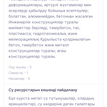
деформациялары, әртүрлі жүктемелер мен
әсерлерді қабылдау бойынша есептеулер;
болаттан, алюминийден, бетоннан жасалған
Инженерлік конструкциялар туралы
мәліметтер беріледі, темірбетон, тас,
пластмасса; гидротехникалық және
мелиорациялық Құрылыста қолданылатын
бетон, темірбетон және металл
конструкциялар туралы; ағаш
конструкциялар туралы.
Оқу жылы - 3
Семестр - 1
Несиелер - 5
Су ресурстарын кешенді пайдалану
Бұл курста негізгі су тұтынушылар, олардың
ерекшеліктері, су көздеріне деген талаптары