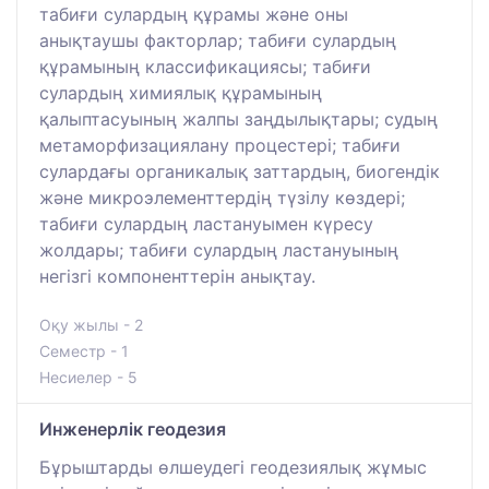
табиғи сулардың құрамы және оны
анықтаушы факторлар; табиғи сулардың
құрамының классификациясы; табиғи
сулардың химиялық құрамының
қалыптасуының жалпы заңдылықтары; судың
метаморфизациялану процестері; табиғи
сулардағы органикалық заттардың, биогендік
және микроэлементтердің түзілу көздері;
табиғи сулардың ластануымен күресу
жолдары; табиғи сулардың ластануының
негізгі компоненттерін анықтау.
Оқу жылы - 2
Семестр - 1
Несиелер - 5
Инженерлік геодезия
Бұрыштарды өлшеудегі геодезиялық жұмыс