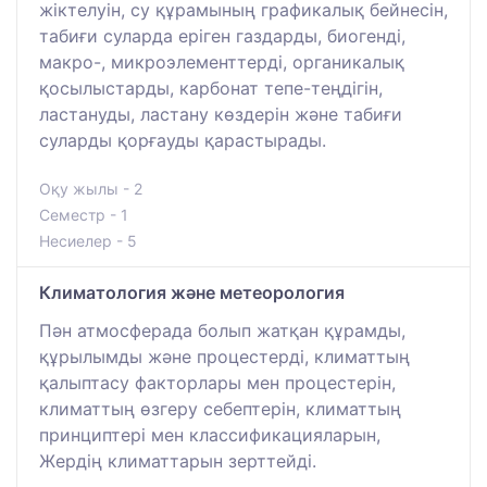
жіктелуін, су құрамының графикалық бейнесін,
табиғи суларда еріген газдарды, биогенді,
макро-, микроэлементтерді, органикалық
қосылыстарды, карбонат тепе-теңдігін,
ластануды, ластану көздерін және табиғи
суларды қорғауды қарастырады.
Оқу жылы - 2
Семестр - 1
Несиелер - 5
Климатология және метеорология
Пән атмосферада болып жатқан құрамды,
құрылымды және процестерді, климаттың
қалыптасу факторлары мен процестерін,
климаттың өзгеру себептерін, климаттың
принциптері мен классификацияларын,
Жердің климаттарын зерттейді.