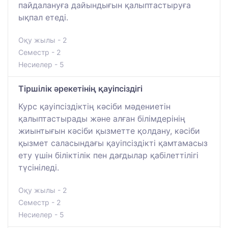
пайдалануға дайындығын қалыптастыруға
ықпал етеді.
Оқу жылы - 2
Семестр - 2
Несиелер - 5
Тіршілік әрекетінің қауіпсіздігі
Курс қауіпсіздіктің кәсіби мәдениетін
қалыптастырады және алған білімдерінің
жиынтығын кәсіби қызметте қолдану, кәсіби
қызмет саласындағы қауіпсіздікті қамтамасыз
ету үшін біліктілік пен дағдылар қабілеттілігі
түсініледі.
Оқу жылы - 2
Семестр - 2
Несиелер - 5