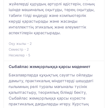
жүйелерді құрудың әртүрлі әдістерін, соның
ішінде машиналық оқытуды, терең оқытуды,
табиғи тілді өңдеуді және компьютерлік
көруді қарастырады және жасанды
интеллекттің этикалық және әлеуметтік
аспектілерін қарастырады.
Оқу жылы - 2
Семестр - 2
Несиелер - 5
Сыбайлас жемқорлыққа қарсы мәдениет
Бакалаврларда құқықтық сауатты ойлауды
дамыту, практикалық міндеттерді шешудегі
ғылымның рөлі туралы мағыналы түсінік
қалыптастыру, теориялық білімді бекіту,
Сыбайлас жемқорлыққа қарсы күресте
практикалық дағдыларды игеру. Курстың