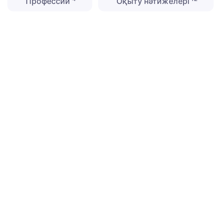
Профессии
Оқыту нәтижелері