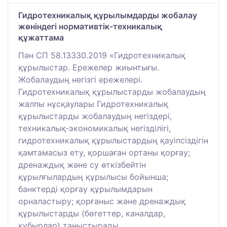
Гидротехникалық құрылымдарды жобалау
жөніндегі нормативтік-техникалық
құжаттама
Пән СП 58.13330.2019 «Гидротехникалық
құрылыстар. Ережелер жиынтығы.
Жобалаудың негізгі ережелері.
Гидротехникалық құрылыстарды жобалаудың
жалпы нұсқаулары Гидротехникалық
құрылыстарды жобалаудың негіздері,
техникалық-экономикалық негізділігі,
гидротехникалық құрылыстардың қауіпсіздігін
қамтамасыз ету, қоршаған ортаны қорғау;
дренаждық және су өткізбейтін
құрылғылардың құрылысы бойынша;
банктерді қорғау құрылымдарын
орналастыру; қорғаныс және дренаждық
құрылыстарды (бөгеттер, каналдар,
құбырлар) таныстырады.