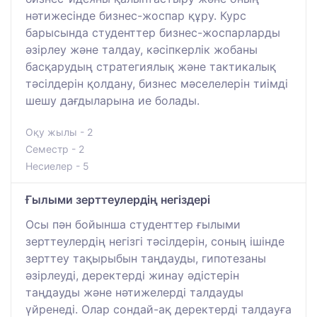
нәтижесінде бизнес-жоспар құру. Курс
барысында студенттер бизнес-жоспарларды
әзірлеу және талдау, кәсіпкерлік жобаны
басқарудың стратегиялық және тактикалық
тәсілдерін қолдану, бизнес мәселелерін тиімді
шешу дағдыларына ие болады.
Оқу жылы - 2
Семестр - 2
Несиелер - 5
Ғылыми зерттеулердің негіздері
Осы пән бойынша студенттер ғылыми
зерттеулердің негізгі тәсілдерін, соның ішінде
зерттеу тақырыбын таңдауды, гипотезаны
әзірлеуді, деректерді жинау әдістерін
таңдауды және нәтижелерді талдауды
үйренеді. Олар сондай-ақ деректерді талдауға