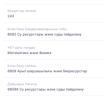
Кредиттер көлемі
243
Білім беру бағдарламаларының тобы
B082 Су ресурстары және суды пайдалану
ҰБТ-дағы пәндер
Математика және Физика
Білім беру саласы
6B08 Ауыл шаруашылығы және биоресурстар
Дайындық бағыты
6B086 Су ресурстары және суды пайдалану