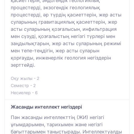
қасиеттерін, эндогендік геологиялық
процестерді, экзогендік геологиялық
процестерді, әр түрдің қасиеттерін, жер асты
суларының гравитациялық қасиеттерін, жер
асты суларының қозғалысын, инфильтрация
мен сүзуді, қозғалыстың негізгі түрлері мен
заңдылықтарын, жер асты суларының режимі
мен тепе-теңдігін, жер асты суларын
қорғауды, инженерлік геология негіздерін
зерттейді.
Оқу жылы - 2
Семестр - 2
Несиелер - 6
Жасанды интеллект негіздері
Пән жасанды интеллекттің (ЖИ) негізгі
ұғымдарымен, тарихымен және негізгі
бағыттарымен таныстырады. Интеллектуалды