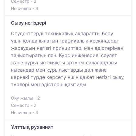
Семестр - 2
Несиелер - 6
Сызу негіздері
Студенттерді техникалық ақпаратты беру
үшін қолданылатын графикалық кескіндерді
жасаудың негізгі принциптері мен әдістерімен
таныстыратын пән. Курс инженерия, сәулет
және құрылыс сияқты әртүрлі салалардағы
нысандар мен құрылыстарды дәл және
көрнекі түрде көрсету үшін қажет негізгі сызу
түрлері мен әдістерін қамтиды.
Оқу жылы - 2
Семестр - 2
Несиелер - 6
Ұлттық руханият