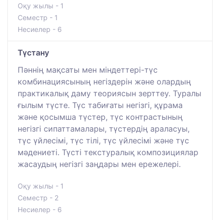
Оқу жылы - 1
Семестр - 1
Несиелер - 6
Түстану
Пәннің мақсаты мен міндеттері-түс
комбинациясының негіздерін және олардың
практикалық даму теориясын зерттеу. Туралы
ғылым түсте. Түс табиғаты негізгі, құрама
және қосымша түстер, түс контрастының
негізгі сипаттамалары, түстердің араласуы,
түс үйлесімі, түс тілі, түс үйлесімі және түс
мәдениеті. Түсті текстуралық композициялар
жасаудың негізгі заңдары мен ережелері.
Оқу жылы - 1
Семестр - 2
Несиелер - 6