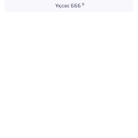
9
Ұқсас БББ