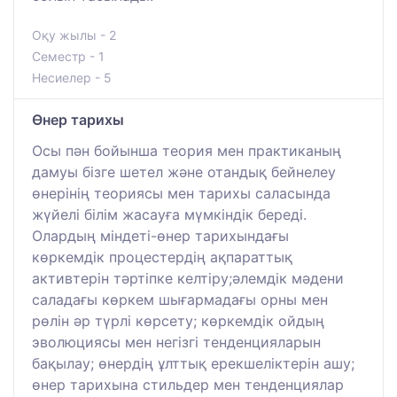
Оқу жылы - 2
Семестр - 1
Несиелер - 5
Өнер тарихы
Осы пән бойынша теория мен практиканың
дамуы бізге шетел және отандық бейнелеу
өнерінің теориясы мен тарихы саласында
жүйелі білім жасауға мүмкіндік береді.
Олардың міндеті-өнер тарихындағы
көркемдік процестердің ақпараттық
активтерін тәртіпке келтіру;әлемдік мәдени
саладағы көркем шығармадағы орны мен
рөлін әр түрлі көрсету; көркемдік ойдың
эволюциясы мен негізгі тенденцияларын
бақылау; өнердің ұлттық ерекшеліктерін ашу;
өнер тарихына стильдер мен тенденциялар