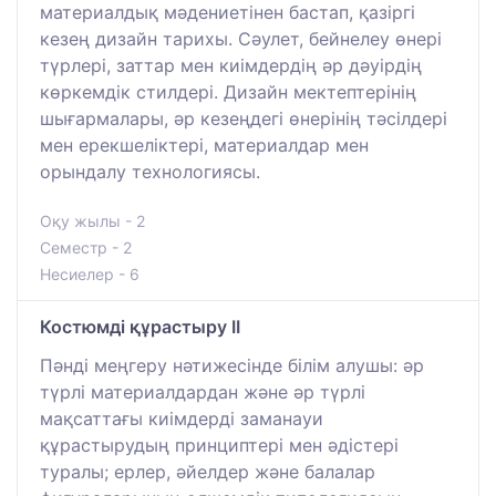
материалдық мәдениетінен бастап, қазіргі
кезең дизайн тарихы. Сәулет, бейнелеу өнері
түрлері, заттар мен киімдердің әр дәуірдің
көркемдік стилдері. Дизайн мектептерінің
шығармалары, әр кезеңдегі өнерінің тәсілдері
мен ерекшеліктері, материалдар мен
орындалу технологиясы.
Оқу жылы - 2
Семестр - 2
Несиелер - 6
Костюмді құрастыру II
Пәнді меңгеру нәтижесінде білім алушы: әр
түрлі материалдардан және әр түрлі
мақсаттағы киімдерді заманауи
құрастырудың принциптері мен әдістері
туралы; ерлер, әйелдер және балалар