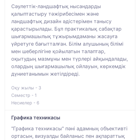
Сәулеттік-ландшафтық нысандарды
қалыптастыру тәжірибесімен және
ландшафтық дизайн әдістерімен танысу
қарастырылады. Бұл практикалық сабақтар
шығармашылық тұжырымдаманы жасауға
үйретуге бағытталған. Білім алушының білімі
мен шеберлігіне қойылатын талаптар,
оқытудың мазмұны мен түрлері айқындалады,
олардың шығармашылық ойлауын, көркемдік
дүниетанымын жетілдіреді.
Оқу жылы - 3
Семестр - 1
Несиелер - 6
Графика техникасы
"Графика техникасы" пәні адамның объективті
ортасын, визуалды байланыс пен ақпараттық