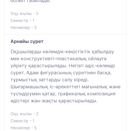
болып табылады.
Оқу жылы - 2
Семестр - 1
Несиелер - 5
Арнайы сурет
Оқушыларды көлемдік-кеңістіктік қабылдау
мен конструктивті-пластикалық ойлауға
үйрету қарастырылады. Негізгі әдіс-көлемді
сурет. Адам фигурасының суретінен басқа,
тұрмыстық заттарды салу кіреді.
Шығармашылық іс-әрекеттегі мағыналық және
түсіндірумен қатар, графикалық композиция
әдістері жан-жақты қарастырылады.
Оқу жылы - 2
Семестр - 1
Несиелер - 5