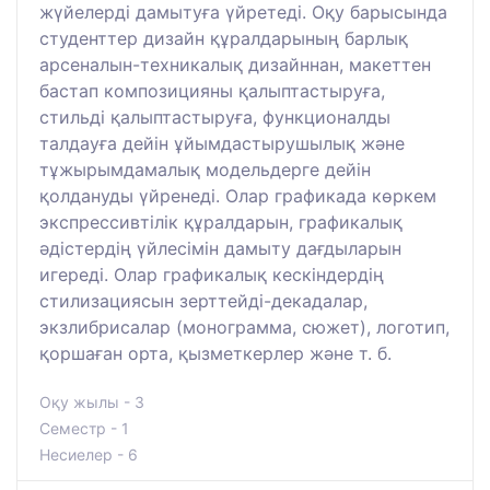
жүйелерді дамытуға үйретеді. Оқу барысында
студенттер дизайн құралдарының барлық
арсеналын-техникалық дизайннан, макеттен
бастап композицияны қалыптастыруға,
стильді қалыптастыруға, функционалды
талдауға дейін ұйымдастырушылық және
тұжырымдамалық модельдерге дейін
қолдануды үйренеді. Олар графикада көркем
экспрессивтілік құралдарын, графикалық
әдістердің үйлесімін дамыту дағдыларын
игереді. Олар графикалық кескіндердің
стилизациясын зерттейді-декадалар,
экзлибрисалар (монограмма, сюжет), логотип,
қоршаған орта, қызметкерлер және т. б.
Оқу жылы - 3
Семестр - 1
Несиелер - 6