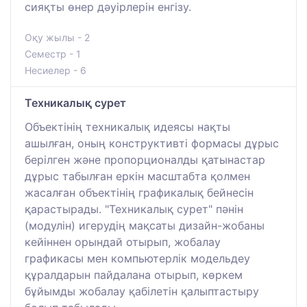
сияқты өнер дәуірлерін енгізу.
Оқу жылы - 2
Семестр - 1
Несиелер - 6
Техникалық сурет
Объектінің техникалық идеясы нақты
ашылған, оның конструктивті формасы дұрыс
берілген және пропорционалды қатынастар
дұрыс табылған еркін масштабта қолмен
жасалған объектінің графикалық бейнесін
қарастырады. "Техникалық сурет" пәнін
(модулін) игерудің мақсаты дизайн-жобаны
кейіннен орындай отырып, жобалау
графикасы мен компьютерлік модельдеу
құралдарын пайдалана отырып, көркем
бұйымды жобалау қабілетін қалыптастыру