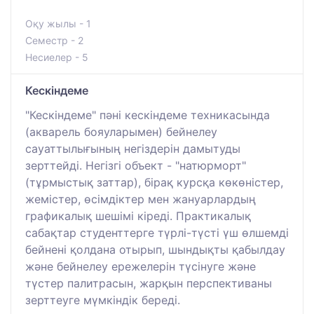
Оқу жылы - 1
Семестр - 2
Несиелер - 5
Кескіндеме
"Кескіндеме" пәні кескіндеме техникасында
(акварель бояуларымен) бейнелеу
сауаттылығының негіздерін дамытуды
зерттейді. Негізгі объект - "натюрморт"
(тұрмыстық заттар), бірақ курсқа көкөністер,
жемістер, өсімдіктер мен жануарлардың
графикалық шешімі кіреді. Практикалық
сабақтар студенттерге түрлі-түсті үш өлшемді
бейнені қолдана отырып, шындықты қабылдау
және бейнелеу ережелерін түсінуге және
түстер палитрасын, жарқын перспективаны
зерттеуге мүмкіндік береді.