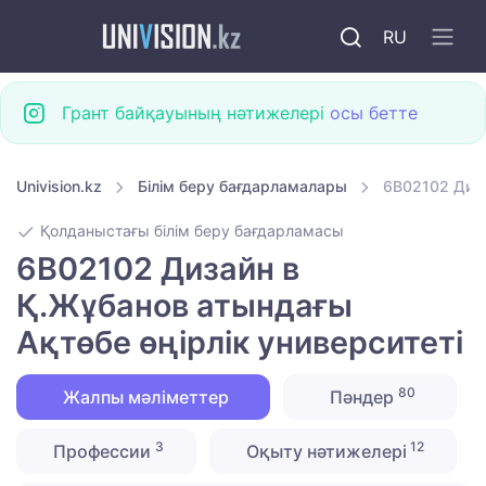
RU
Грант байқауының нәтижелері
осы бетте
Univision.kz
Білім беру бағдарламалары
6B02102 Диза
Қолданыстағы білім беру бағдарламасы
6B02102 Дизайн в
Қ.Жұбанов атындағы
Ақтөбе өңірлік университеті
80
Жалпы мәліметтер
Пәндер
3
12
Профессии
Оқыту нәтижелері