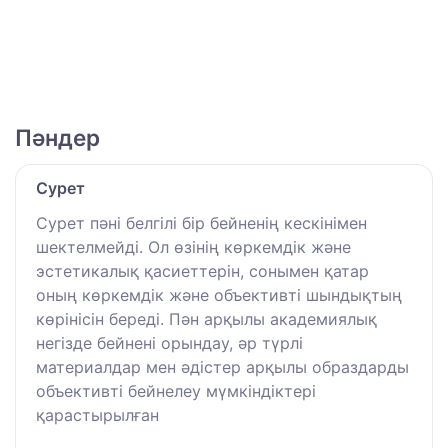
Пәндер
Сурет
Сурет пәні белгілі бір бейненің кескінімен
шектелмейді. Ол өзінің көркемдік және
эстетикалық қасиеттерін, сонымен қатар
оның көркемдік және объективті шындықтың
көрінісін береді. Пән арқылы академиялық
негізде бейнені орындау, әр түрлі
материалдар мен әдістер арқылы образдарды
объективті бейнелеу мүмкіндіктері
қарастырылған