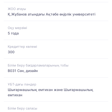
ЖОО атауы
Қ.Жұбанов атындағы Ақтөбе өңірлік университеті
Оқу мерзімі
5 года
Кредиттер көлемі
300
Білім беру бағдарламаларының тобы
B031 Сән, дизайн
ҰБТ-дағы пәндер
Шығармашылық емтихан және Шығармашылық
емтихан
Білім беру саласы