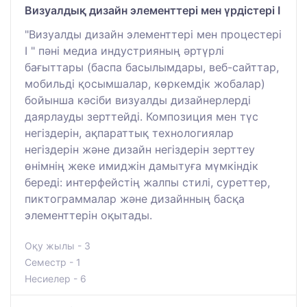
Визуалдық дизайн элементтері мен үрдістері I
"Визуалды дизайн элементтері мен процестері
I " пәні медиа индустрияның әртүрлі
бағыттары (баспа басылымдары, веб-сайттар,
мобильді қосымшалар, көркемдік жобалар)
бойынша кәсіби визуалды дизайнерлерді
даярлауды зерттейді. Композиция мен түс
негіздерін, ақпараттық технологиялар
негіздерін және дизайн негіздерін зерттеу
өнімнің жеке имиджін дамытуға мүмкіндік
береді: интерфейстің жалпы стилі, суреттер,
пиктограммалар және дизайнның басқа
элементтерін оқытады.
Оқу жылы - 3
Семестр - 1
Несиелер - 6