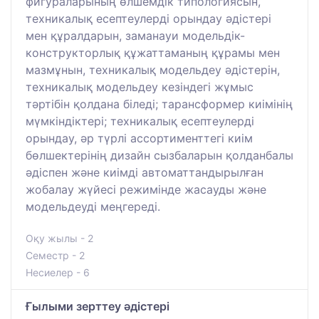
фигураларының өлшемдік типологиясын,
техникалық есептеулерді орындау әдістері
мен құралдарын, заманауи модельдік-
конструкторлық құжаттаманың құрамы мен
мазмұнын, техникалық модельдеу әдістерін,
техникалық модельдеу кезіндегі жұмыс
тәртібін қолдана біледі; тарансформер киімінің
мүмкіндіктері; техникалық есептеулерді
орындау, әр түрлі ассортименттегі киім
бөлшектерінің дизайн сызбаларын қолданбалы
әдіспен және киімді автоматтандырылған
жобалау жүйесі режимінде жасауды және
модельдеуді меңгереді.
Оқу жылы - 2
Семестр - 2
Несиелер - 6
Ғылыми зерттеу әдістері