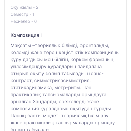
Оқу жылы - 2
Семестр - 1
Несиелер - 6
Композиция I
Мақсаты –теориялық білімді, фронтальды,
көлемді және терең кеңістіктік композицияны
құру дағдысы мен білігін, көркем форманың
үйлесімдендіру құралдарын пайдалана
отырып оқыту болып табылады: нюанс-
контраст, симметрияасимметрия,
статикадинамика, метр-ритм. Пән
практикалық тапсырмаларды орындауға
арналған Заңдарды, ережелерді және
композиция құралдарын оқытудан тұрады.
Пәннің басты міндеті теориялық білім алу
және практикалық тапсырмаларды орындау
болып табылады.