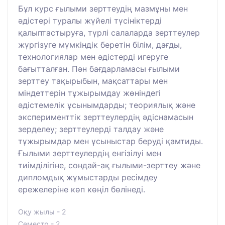
Бұл курс ғылыми зерттеудің мазмұны мен
әдістері туралы жүйелі түсініктерді
қалыптастыруға, түрлі салаларда зерттеулер
жүргізуге мүмкіндік беретін білім, дағды,
технологиялар мен әдістерді игеруге
бағытталған. Пән бағдарламасы ғылыми
зерттеу тақырыбын, мақсаттары мен
міндеттерін тұжырымдау жөніндегі
әдістемелік ұсынымдарды; теориялық және
эксперименттік зерттеулердің әдіснамасын
зерделеу; зерттеулерді талдау және
тұжырымдар мен ұсыныстар беруді қамтиды.
Ғылыми зерттеулердің енгізілуі мен
тиімділігіне, сондай-ақ ғылыми-зерттеу және
дипломдық жұмыстарды ресімдеу
ережелеріне көп көңіл бөлінеді.
Оқу жылы - 2
Семестр - 2