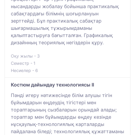
нысандарды жобалау бойынша практикалық
сабақтардағы білімнің шоғырлануын
зерттейді. Бұл практикалық сабақтар
шығармашылық тұжырымдаманы
қалыптастыруға бағытталған. Графикалық
дизайнның теориялық негіздерін құру.
Оқу жылы - 3
Семестр - 1
Несиелер - 6
Костюм дайындау технологиясы II
Пәнді игеру нәтижесінде білім алушы тігін
бұйымдарын өңдеудің тігістері мен
тораптарының сызбаларын орындай алады;
тораптар мен бұйымдарды өңдеу кезінде
нұсқаулық-технологиялық карталарды
пайдалана біледі; технологиялық құжаттаманы