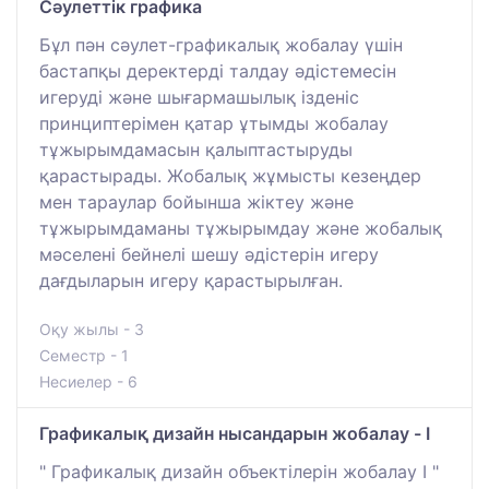
Сәулеттік графика
Бұл пән сәулет-графикалық жобалау үшін
бастапқы деректерді талдау әдістемесін
игеруді және шығармашылық ізденіс
принциптерімен қатар ұтымды жобалау
тұжырымдамасын қалыптастыруды
қарастырады. Жобалық жұмысты кезеңдер
мен тараулар бойынша жіктеу және
тұжырымдаманы тұжырымдау және жобалық
мәселені бейнелі шешу әдістерін игеру
дағдыларын игеру қарастырылған.
Оқу жылы - 3
Семестр - 1
Несиелер - 6
Графикалық дизайн нысандарын жобалау - I
" Графикалық дизайн объектілерін жобалау I "