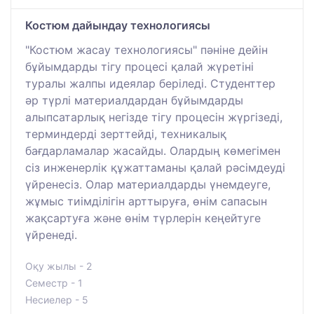
Костюм дайындау технологиясы
"Костюм жасау технологиясы" пәніне дейін
бұйымдарды тігу процесі қалай жүретіні
туралы жалпы идеялар беріледі. Студенттер
әр түрлі материалдардан бұйымдарды
алыпсатарлық негізде тігу процесін жүргізеді,
терминдерді зерттейді, техникалық
бағдарламалар жасайды. Олардың көмегімен
сіз инженерлік құжаттаманы қалай рәсімдеуді
үйренесіз. Олар материалдарды үнемдеуге,
жұмыс тиімділігін арттыруға, өнім сапасын
жақсартуға және өнім түрлерін кеңейтуге
үйренеді.
Оқу жылы - 2
Семестр - 1
Несиелер - 5