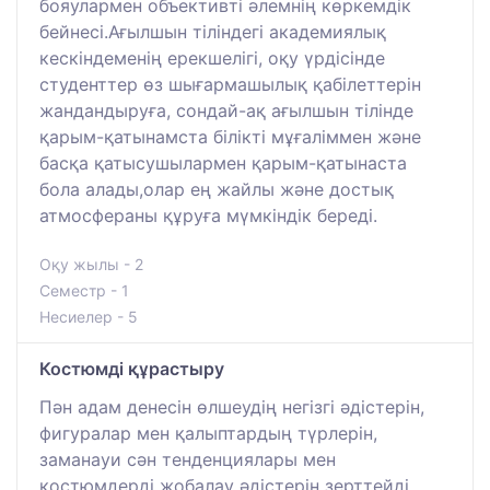
бояулармен объективті әлемнің көркемдік
бейнесі.Ағылшын тіліндегі академиялық
кескіндеменің ерекшелігі, оқу үрдісінде
студенттер өз шығармашылық қабілеттерін
жандандыруға, сондай-ақ ағылшын тілінде
қарым-қатынамста білікті мұғаліммен және
басқа қатысушылармен қарым-қатынаста
бола алады,олар ең жайлы және достық
атмосфераны құруға мүмкіндік береді.
Оқу жылы - 2
Семестр - 1
Несиелер - 5
Костюмді құрастыру
Пән адам денесін өлшеудің негізгі әдістерін,
фигуралар мен қалыптардың түрлерін,
заманауи сән тенденциялары мен
костюмдерді жобалау әдістерін зерттейді.