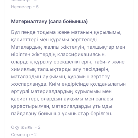
Несиелер - 5
Материалтану (сала бойынша)
Бұл пәнде тоқыма және матаның құрылымы,
қасиеттері мен құрамы зерттеледі.
Маталардың жалпы жіктелуін, талшықтар мен
иірілген жіктердің классификациясын,
олардың құрылу ерекшеліктерін, табиғи және
химиялық талшықтарды алу тәсілдерін,
маталардың ауқымын, құрамын зерттеу
жоспарлануда. Киім өндірісінде қолданылатын
әртүрлі материалдардың құрылымы мен
қасиеттері, олардың ауқымы мен сапасы
қарастырылған, материалдарды ұтымды
пайдалану бойынша ұсыныстар берілген.
Оқу жылы - 2
Семестр - 2