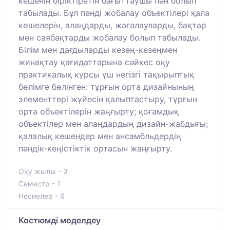
кешенін біріктіретін бағыттаушы пән болып
табылады. Бұл пәнді жобалау объектілері қала
көшелерін, алаңдарды, жағалауларды, бақтар
мен саябақтарды жобалау болып табылады.
Білім мен дағдыларды кезең-кезеңмен
жинақтау қағидаттарына сәйкес оқу
практикалық курсы үш негізгі тақырыптық
бөлімге бөлінген: тұрғын орта дизайнының
элементтері жүйесін қалыптастыру, тұрғын
орта объектілерін жаңғырту; қоғамдық
объектілер мен алаңдардың дизайн-жабдығы;
қалалық кешендер мен ансамбльдердің
пәндік-кеңістіктік ортасын жаңғырту.
Оқу жылы - 3
Семестр - 1
Несиелер - 6
Костюмді моделдеу