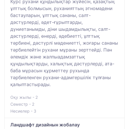
Курс рухани құндылықтар жүйесін, қазақтың
ұлттық болмысын, руханияттың этномәдени
бастауларын, ұлттық сананы, салт-
дәстүрлерді, әдет-ғұрыптарды,
дүниетанымды, діни шыдамдылықты, салт-
дәстүрлерді, өнерді, әдебиетті, ұлттық
тәрбиені, дәстүрлі мәдениетті, жоғары сананы
тәрбиелейтін рухани мұраны зерттейді. Пән
әлемдік және жалпыадамзаттық
құндылықтарды, халықтық дәстүрлерді, ата-
баба мұрасын құрметтеу рухында
тәрбиеленген рухани-адамгершілік тұлғаны
қалыптастырады.
Оқу жылы - 2
Семестр - 2
Несиелер - 3
Ландшафт дизайнын жобалау