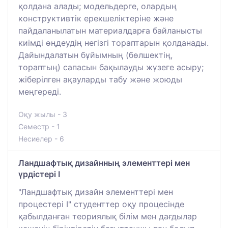
қолдана алады; модельдерге, олардың
конструктивтік ерекшеліктеріне және
пайдаланылатын материалдарға байланысты
киімді өңдеудің негізгі тораптарын қолданады.
Дайындалатын бұйымның (бөлшектің,
тораптың) сапасын бақылауды жүзеге асыру;
жіберілген ақауларды табу және жоюды
меңгереді.
Оқу жылы - 3
Семестр - 1
Несиелер - 6
Ландшафтық дизайнның элементтері мен
үрдістері I
"Ландшафтық дизайн элементтері мен
процестері I" студенттер оқу процесінде
қабылданған теориялық білім мен дағдылар