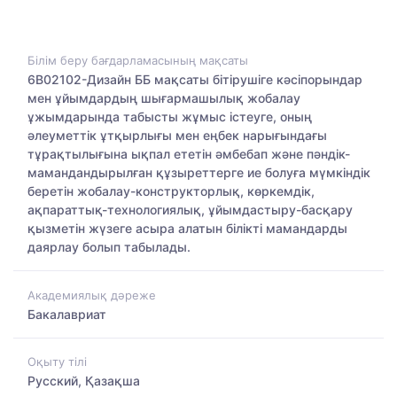
Білім беру бағдарламасының мақсаты
6В02102-Дизайн ББ мақсаты бітірушіге кәсіпорындар
мен ұйымдардың шығармашылық жобалау
ұжымдарында табысты жұмыс істеуге, оның
әлеуметтік ұтқырлығы мен еңбек нарығындағы
тұрақтылығына ықпал ететін әмбебап және пәндік-
мамандандырылған құзыреттерге ие болуға мүмкіндік
беретін жобалау-конструкторлық, көркемдік,
ақпараттық-технологиялық, ұйымдастыру-басқару
қызметін жүзеге асыра алатын білікті мамандарды
даярлау болып табылады.
Академиялық дәреже
Бакалавриат
Оқыту тілі
Русский, Қазақша