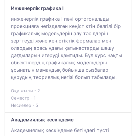
Инженерлік графика I
инженерлік графика I пәні ортогональды
проекцияға негізделген кеңістіктің белгілі бір
графикалық модельдерін алу тәсілдерін
зерттеуді және кеңістіктік формалар мен
олардың арасындағы қатынастарды шешу
дағдыларын игеруді қамтиды. Бұл курс нақты
объектілердің графикалық модельдерін
ұсынатын мамандық бойынша сызбалар
құрудың теориялық негізі болып табылады.
Оқу жылы - 2
Семестр - 1
Несиелер - 5
Академиялық кескіндеме
Академиялық кескіндеме бетіндегі түсті