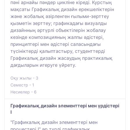
пәні арнайы пәндер цикліне кіреді. Курстың
мақсаты Графикалық дизайн ерекшеліктерін
және жобалық әзірленген ғылыми-зерттеу
қызметін зерттеу; графикадағы визуалды
дизайнның әртүрлі объектілерін жобалау
кезінде композицияның жалпы әдістері,
принциптері мен әдістері саласындағы
түсініктерді қалыптастыру, студенттерді
Графикалық дизайн жасаудың практикалық
дағдыларын игеруге үйрету.
Оқу жылы - 3
Семестр - 1
Несиелер - 6
Графикалық дизайн элементтері мен үрдістері
І
"Графикалық дизайн элементтері мен
процестері І" әр түрлі графикалық