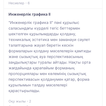
Несиелер - 6
Инженерлік графика II
"Инженерлік графика II" пәні құрылыс
саласындағы күрделі тегіс беттермен
шектелген құрылымдарды қолдану,
техникалық эстетика мен заманауи сәулет
талаптарына жауап беретін кескін
формаларын қолдану мәселелерін қамтиды
және сызықтық ауа перспективасының
заңдылықтары туралы айтады. Нақты орта
жағдайында қарапайым форманың
пропорциялары мен көлемінің сызықтық
перспективасын қолданумен қатар, форма
құрылымын талдау мәселелері
қарастырылады.
Оқу жылы - 2