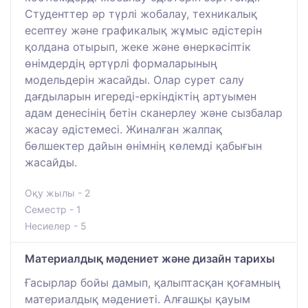
Студенттер әр түрлі жобалау, техникалық
есептеу және графикалық жұмыс әдістерін
қолдана отырып, жеке және өнеркәсіптік
өнімдердің әртүрлі формаларының
модельдерін жасайды. Олар сурет салу
дағдыларын игереді-еркіндіктің артуымен
адам денесінің бетін сканерлеу және сызбалар
жасау әдістемесі. Жиналған жалпақ
бөлшектер дайын өнімнің көлемді қабығын
жасайды.
Оқу жылы - 2
Семестр - 1
Несиелер - 5
Материалдық мәдениет және дизайн тарихы
Ғасырлар бойы дамып, қалыптасқан қоғамның
материалдық мәдениеті. Алғашқы қауым