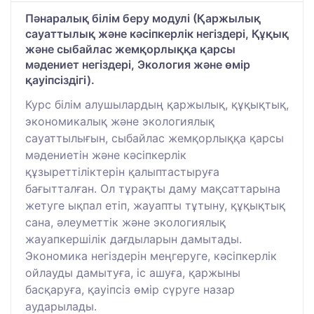
Пәнаралық білім беру модулі (Қаржылық
сауаттылық және кәсіпкерлік негіздері, Құқық
және сыбайлас жемқорлыққа қарсы
мәдениет негіздері, Экология және өмір
қауіпсіздігі).
Курс білім алушылардың қаржылық, құқықтық,
экономикалық және экологиялық
сауаттылығын, сыбайлас жемқорлыққа қарсы
мәдениетін және кәсіпкерлік
құзыреттіліктерін қалыптастыруға
бағытталған. Ол тұрақты даму мақсаттарына
жетуге ықпал етіп, жауапты тұтыну, құқықтық
сана, әлеуметтік және экологиялық
жауапкершілік дағдыларын дамытады.
Экономика негіздерін меңгеруге, кәсіпкерлік
ойлауды дамытуға, іс ашуға, қаржыны
басқаруға, қауіпсіз өмір сүруге назар
аударылады.